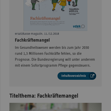
Sachse
Sachse
Anhal
Schles
ersatzkasse magazin. 11./12.2018
Holst
–
Fachkräftemangel
Thürin
Im Gesundheitswesen werden bis zum Jahr 2030
rund 1,3 Millionen Fachkräfte fehlen, so die
Prognose. Die Bundesregierung will unter anderem
mit einem Sofortprogramm Pflege gegensteuern.
Inhaltsverzeichnis
Titelthema: Fachkräftemangel