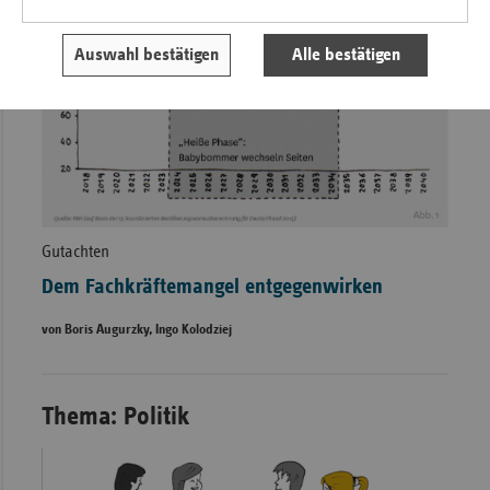
Auswahl bestätigen
Alle bestätigen
Gutachten
Dem Fachkräftemangel entgegenwirken
von Boris Augurzky, Ingo Kolodziej
Thema: Politik