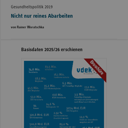
Gesundheitspolitik 2019
Nicht nur reines Abarbeiten
von Rainer Woratschka
Seitennavigation
Seitenleiste
Basisdaten 2025/26 erschienen
mit
Broschüre
weiteren
Informationen