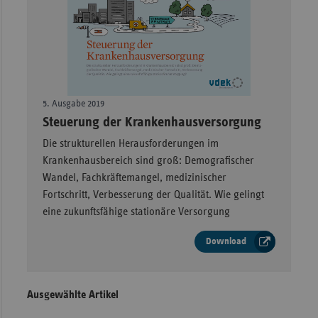
Sachse
Sachse
Anhal
Schles
Holst
5. Ausgabe 2019
–
Steuerung der Krankenhausversorgung
Thürin
Die strukturellen Herausforderungen im
Krankenhausbereich sind groß: Demografischer
Wandel, Fachkräftemangel, medizinischer
Fortschritt, Verbesserung der Qualität. Wie gelingt
eine zukunftsfähige stationäre Versorgung
Download
Ausgewählte Artikel