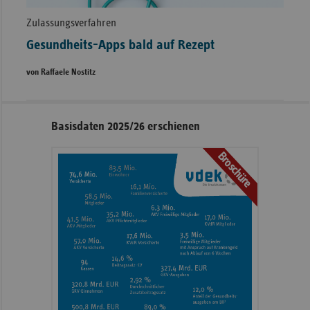
Zulassungsverfahren
Gesundheits-Apps bald auf Rezept
von Raffaele Nostitz
Seitennavigation
Seitenleiste
Basisdaten 2025/26 erschienen
mit
Broschüre
weiteren
Informationen