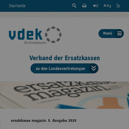
Suche
Seite
RSS
Startseite
Feed
einblenden
Drucken
abonni
Schrift
/
ausblenden
der
Menü
Seite
ändern
Verband der Ersatzkassen
zu den Landesvertretungen
Verband
der
Ersatzkass
vd
Bundes
ersatzkasse magazin. 5. Ausgabe 2019