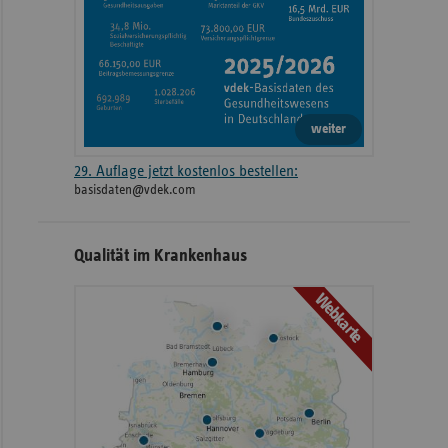
weiter
29. Auflage jetzt kostenlos bestellen:
basisdaten@vdek.com
Qualität im Krankenhaus
Webkarte