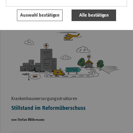
Auswahl bestätigen
Alle bestätigen
Krankenhausversorgungsstrukturen
Stillstand im Reformüberschuss
von Stefan Wöhrmann