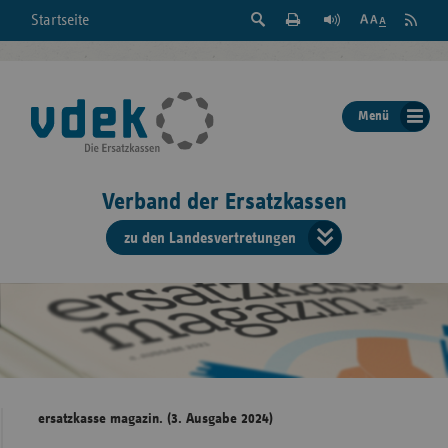
Suche
Seite
RSS
Startseite
Feed
einblenden
Drucken
abonni
Schrift
/
ausblenden
der
Menü
Seite
ändern
Verband der Ersatzkassen
zu den Landesvertretungen
Verband
der
Ersatzkass
vd
Bundes
ersatzkasse magazin. (3. Ausgabe 2024)