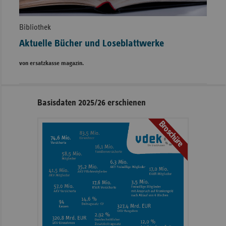
Bibliothek
Aktuelle Bücher und Loseblattwerke
von ersatzkasse magazin.
Seitennavigation
Seitenleiste
Basisdaten 2025/26 erschienen
mit
Broschüre
weiteren
Informationen