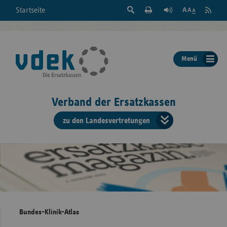
Suche
Seite
RSS
Startseite
Feed
einblenden
Drucken
abonni
Schrift
/
ausblenden
der
Menü
Seite
ändern
Verband der Ersatzkassen
zu den Landesvertretungen
Verband
der
Ersatzkass
vd
Bundes
Bundes-Klinik-Atlas