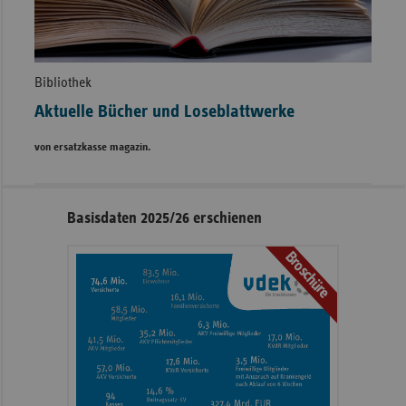
Bibliothek
Aktuelle Bücher und Loseblattwerke
von ersatzkasse magazin.
Seitennavigation
Seitenleiste
Basisdaten 2025/26 erschienen
mit
Broschüre
weiteren
Informationen