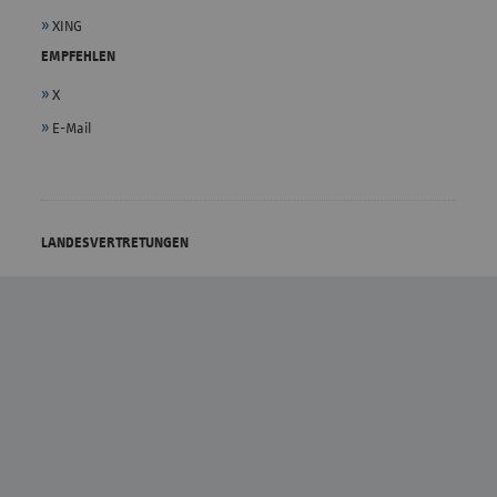
XING
EMPFEHLEN
X
E-Mail
LANDESVERTRETUNGEN
vdek - Bundesebene
Bremen
Baden-Württemberg
Hamburg
Bayern
Hessen
Berlin/Brandenburg
Mecklenburg-Vorpommern
Niedersachsen
Sachsen
Nordrhein-Westfalen
Sachsen-Anhalt