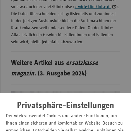
so etwa auch der vdek-Kliniklotse (
» vdek-kliniklotse.de
).
Die Daten überschneiden sich größtenteils und zumindest
in der jetzigen Ausbaustufe bieten die Suchmaschinen der
Krankenkassen weit umfassendere Daten. Ob der Klinik-
Atlas letztlich ein Gewinn für Patientinnen und Patienten
sein wird, bleibt jedenfalls abzuwarten.
Weitere Artikel aus
ersatzkasse
magazin.
(3. Ausgabe 2024)
Privatsphäre-Einstellungen
Der vdek verwendet Cookies und andere Funktionen, um
Ihnen einen sicheren und komfortablen Website-Besuch zu
ermöglichen. Entscheiden Sie selbst, welche Funktionen Sie