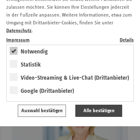
zulassen möchten. Sie können Ihre Einstellungen jederzeit
in der Fußzeile anpassen. Weitere Informationen, etwa zum
Umgang mit Drittanbieter-Cookies, finden Sie unter
Datenschutz
.
Impressum
Details
Editorial
Wo bleibt die Revolution?
Notwendig
Statistik
von Michaela Gottfried
Video-Streaming & Live-Chat (Drittanbieter)
Google (Drittanbieter)
Auswahl bestätigen
Alle bestätigen