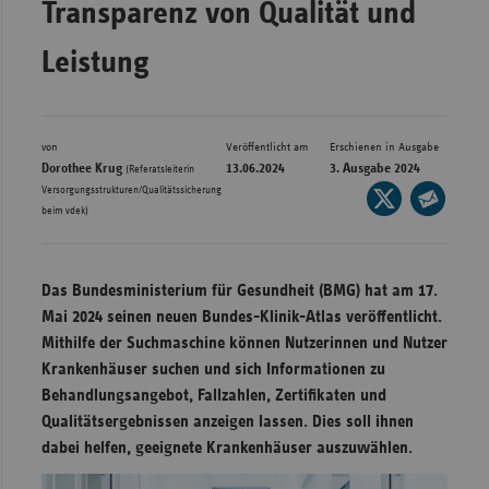
Transparenz von Qualität und
Bad
Württe
Leistung
Bayern
Berlin
Breme
von
Veröffentlicht am
Erschienen in Ausgabe
Dorothee Krug
13.06.2024
3. Ausgabe 2024
(Referatsleiterin
Hambu
Versorgungsstrukturen/Qualitätssicherung
Seite
beim vdek)
auf
Hessen
Seite
X
per
Meckle
teilen
E-
Vorpo
Das Bundesministerium für Gesundheit (BMG) hat am 17.
Mail
Mai 2024 seinen neuen Bundes-Klinik-Atlas veröffentlicht.
Nieder
teilen
Mithilfe der Suchmaschine können Nutzerinnen und Nutzer
Nordrh
Krankenhäuser suchen und sich Informationen zu
Westfa
Behandlungsangebot, Fallzahlen, Zertifikaten und
Rheinl
Qualitätsergebnissen anzeigen lassen. Dies soll ihnen
Pfal
dabei helfen, geeignete Krankenhäuser auszuwählen.
Saarla