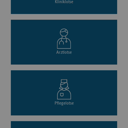
Kliniklotse
Arztlotse
Pflegelotse