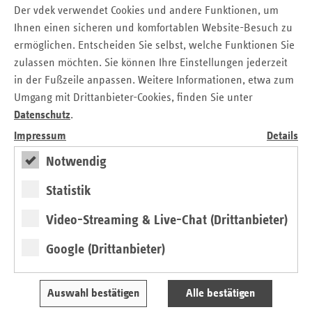
Leitplanken für Erstattungsbeträge sowie des
Der vdek verwendet Cookies und andere Funktionen, um
kostendämpfenden Kombinationsabschlags
Ihnen einen sicheren und komfortablen Website-Besuch zu
(Mehrausgaben: 210 Millionen Euro p. a.) oder dem im
ermöglichen. Entscheiden Sie selbst, welche Funktionen Sie
Zuge des Apothekenversorgung-
zulassen möchten. Sie können Ihre Einstellungen jederzeit
Weiterentwicklungsgesetzes (ApoVWG) umgesetzten Verbot
in der Fußzeile anpassen. Weitere Informationen, etwa zum
exklusiver Rabattverträge für Biosimilars (entgangene
Umgang mit Drittanbieter-Cookies, finden Sie unter
Einsparung: 2,7 Milliarden Euro) wird die pharmazeutische
Datenschutz
.
Industrie netto entlastet, statt einen Konsolidierungsbeitrag
zu leisten. Auch Apotheken wird eine flächendeckende
Impressum
Details
Anhebung des Packungsfixums ohne Rücksicht auf die
Notwendig
Finanzlage zugesagt (Mehrausgaben: eine Milliarde Euro).
Damit wird ihr Spar-
Statistik
beitrag im BStabG sogar überkompensiert. Mit dem
gießkannenartigen Zuschlag geht noch nicht einmal eine
Video-Streaming & Live-Chat (Drittanbieter)
gezielte Förderung der Apotheken in strukturschwachen
Google (Drittanbieter)
Regionen einher. Und die Länder scheinen ausweislich
ihrer Beratungen im Bundesrat das Ziel der Begrenzung
der Ausgabendynamik generell nicht mitzutragen. Auch der
Auswahl bestätigen
Alle bestätigen
Bund stiehlt sich aus der Verantwortung und priorisiert das