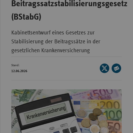
Beitragssatzstabilisierungsgesetz
Bad
Württe
(BStabG)
Bayern
Berlin
Kabinettsentwurf eines Gesetzes zur
Breme
Stabilisierung der Beitragssätze in der
Hambu
gesetzlichen Krankenversicherung
Hessen
Stand:
Seite
Meckle
12.06.2026
auf
Seite
Vorpo
X
per
Nieder
teilen
E-
Nordrh
Mail
Westfa
teilen
Rheinl
Pfal
Saarla