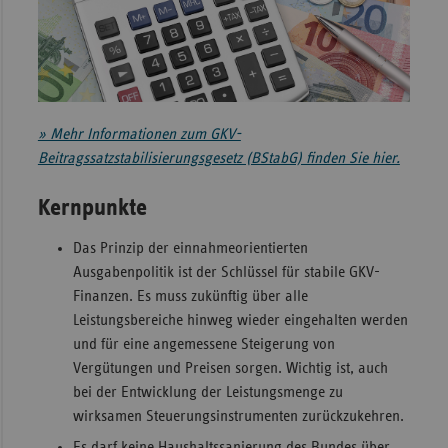
Sachse
Sachse
Anhal
Schles
» Mehr Informationen zum GKV-
Holst
Beitragssatzstabilisierungsgesetz (BStabG) finden Sie hier.
Thürin
Kernpunkte
Das Prinzip der einnahmeorientierten
Ausgabenpolitik ist der Schlüssel für stabile GKV-
Finanzen. Es muss zukünftig über alle
Leistungsbereiche hinweg wieder eingehalten werden
und für eine angemessene Steigerung von
Vergütungen und Preisen sorgen. Wichtig ist, auch
bei der Entwicklung der Leistungsmenge zu
wirksamen Steuerungsinstrumenten zurückzukehren.
Es darf keine Haushaltssanierung des Bundes über