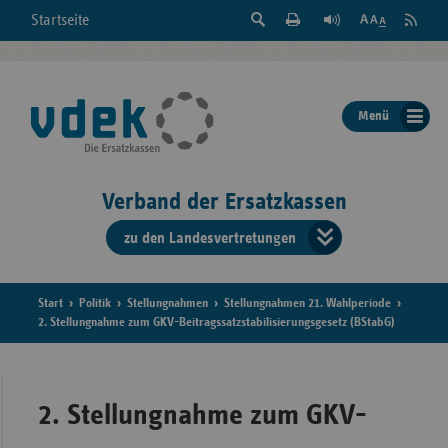
Suche
Seite
RSS
Startseite
Feed
einblenden
Drucken
abonni
Schrift
/
ausblenden
der
Menü
Seite
ändern
Verband der Ersatzkassen
zu den Landesvertretungen
Verband
der
Ersatzkass
Start
Politik
Stellungnahmen
Stellungnahmen 21. Wahlperiode
2. Stellungnahme zum GKV-Beitragssatzstabilisierungsgesetz (BStabG)
vd
Bundes
2. Stellungnahme zum GKV-