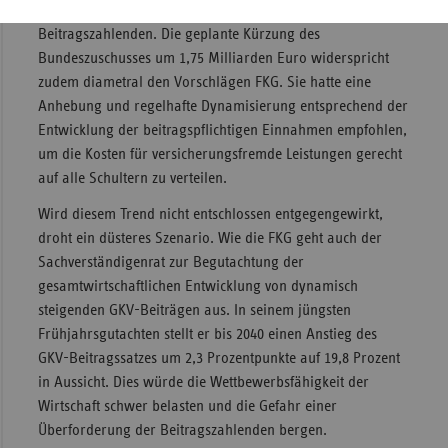
Ziel der Konsolidierung des Bundeshaushalts zulasten der
Beitragszahlenden. Die geplante Kürzung des
Bundeszuschusses um 1,75 Milliarden Euro widerspricht
zudem diametral den Vorschlägen FKG. Sie hatte eine
Anhebung und regelhafte Dynamisierung entsprechend der
Entwicklung der beitragspflichtigen Einnahmen empfohlen,
um die Kosten für versicherungsfremde Leistungen gerecht
auf alle Schultern zu verteilen.
Wird diesem Trend nicht entschlossen entgegengewirkt,
droht ein düsteres Szenario. Wie die FKG geht auch der
Sachverständigenrat zur Begutachtung der
gesamtwirtschaftlichen Entwicklung von dynamisch
steigenden GKV-Beiträgen aus. In seinem jüngsten
Frühjahrsgutachten stellt er bis 2040 einen Anstieg des
GKV-Beitragssatzes um 2,3 Prozentpunkte auf 19,8 Prozent
in Aussicht. Dies würde die Wettbewerbsfähigkeit der
Wirtschaft schwer belasten und die Gefahr einer
Überforderung der Beitragszahlenden bergen.