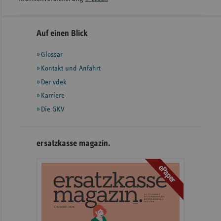
Seitennavigation
Seitenleiste
Auf einen Blick
mit
Glossar
weiteren
Informationen
Kontakt und Anfahrt
Der vdek
Karriere
Die GKV
ersatzkasse magazin.
ePaper