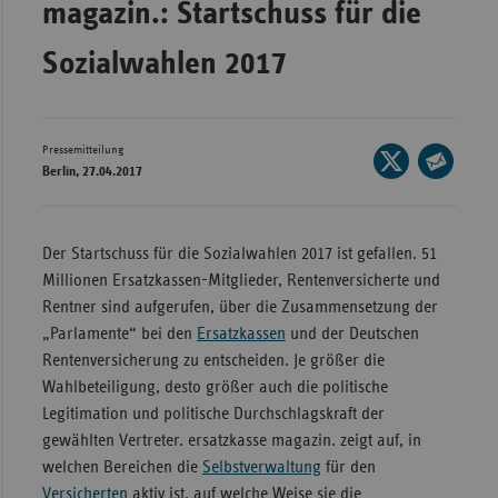
magazin.: Startschuss für die
Bad
Württe
Sozialwahlen 2017
Bayern
Berlin
Breme
Pressemitteilung
Seite
Berlin, 27.04.2017
auf
Hambu
Seite
X
per
Hessen
teilen
E-
Der Startschuss für die Sozialwahlen 2017 ist gefallen. 51
Meckle
Mail
Millionen Ersatzkassen-Mitglieder, Rentenversicherte und
Vorpo
teilen
Rentner sind aufgerufen, über die Zusammensetzung der
Nieder
„Parlamente“ bei den
Ersatzkassen
und der Deutschen
Rentenversicherung zu entscheiden. Je größer die
Nordrh
Wahlbeteiligung, desto größer auch die politische
Westfa
Legitimation und politische Durchschlagskraft der
Rheinl
gewählten Vertreter. ersatzkasse magazin. zeigt auf, in
Pfal
welchen Bereichen die
Selbstverwaltung
für den
Saarla
Versicherten
aktiv ist, auf welche Weise sie die