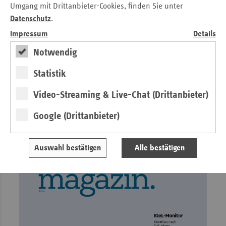
Verbandes der Ersatzkassen e. V. (vdek)
können
Umgang mit Drittanbieter-Cookies, finden Sie unter
Untergrenzen daher nur ein Teil der Lösung sein.
Datenschutz
.
Außerdem lesen Sie unter anderem in ersatzkasse
Impressum
Details
magazin.:
Notwendig
Fünf Jahre IGeL-Monitor
Statistik
Arzneimittel: Handlungsbedarf auch für die nächste
Regierung
Video-Streaming & Live-Chat (Drittanbieter)
Cannabis auf Kassenkosten: Viele Fragen offen
Google (Drittanbieter)
Tricksereien mit den Saisonarbeitern?
Auswahl bestätigen
Alle bestätigen