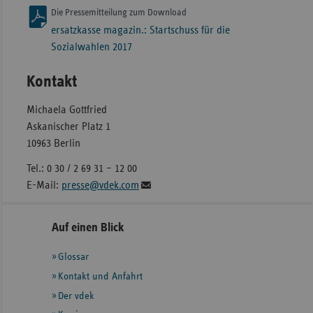
Die Pressemitteilung zum Download
ersatzkasse magazin.: Startschuss für die
Sozialwahlen 2017
Kontakt
Michaela Gottfried
Askanischer Platz 1
10963 Berlin
Tel.: 0 30 / 2 69 31 – 12 00
E-Mail:
presse@vdek.com
Seitennavigation
Seitenleiste
Auf einen Blick
mit
Glossar
weiteren
Informationen
Kontakt und Anfahrt
Der vdek