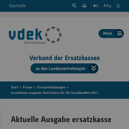
Suche
Seite
RSS
Startseite
Feed
einblenden
Drucken
abonni
Schrift
/
ausblenden
der
Menü
Seite
ändern
Verband der Ersatzkassen
zu den Landesvertretungen
Verband
der
Ersatzkass
Start
Presse
Pressemitteilungen
ersatzkasse magazin: Startschuss für die Sozialwahlen 2017
vd
Bundes
Aktuelle Ausgabe ersatzkasse