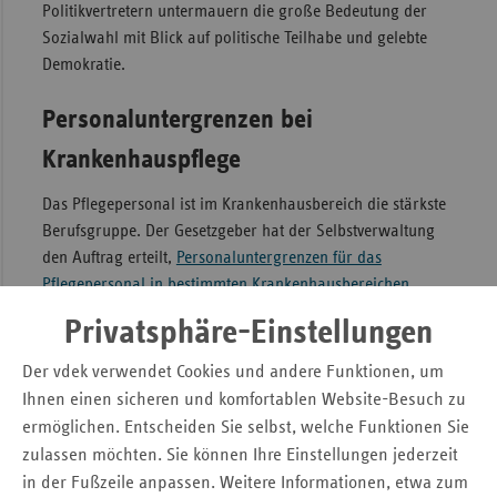
Politikvertretern untermauern die große Bedeutung der
Sozialwahl mit Blick auf politische Teilhabe und gelebte
Demokratie.
Personaluntergrenzen bei
Krankenhauspflege
Das Pflegepersonal ist im Krankenhausbereich die stärkste
Berufsgruppe. Der Gesetzgeber hat der Selbstverwaltung
den Auftrag erteilt,
Personaluntergrenzen für das
Pflegepersonal in bestimmten Krankenhausbereichen
festzulegen. Das kann Arbeitsüberlastung und
Privatsphäre-Einstellungen
Qualitätsmängel lindern, zeigt Prof. Dr. Michael Simon in
seiner Studie im Auftrag der Hans-Böckler-Stiftung, die er
Der vdek verwendet Cookies und andere Funktionen, um
in ersatzkasse magazin. vorstellt. Allerdings stehen bereits
Ihnen einen sicheren und komfortablen Website-Besuch zu
heute benötigte Pflegekräfte nicht überall ausreichend zur
ermöglichen. Entscheiden Sie selbst, welche Funktionen Sie
Verfügung, was sich angesichts des demografischen
zulassen möchten. Sie können Ihre Einstellungen jederzeit
Wandels perspektivisch noch verstärken wird. Aus Sicht des
in der Fußzeile anpassen. Weitere Informationen, etwa zum