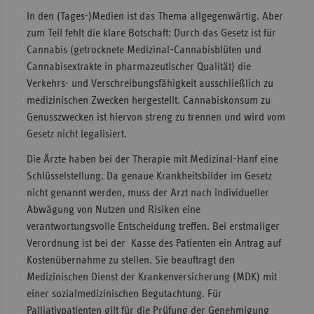
In den (Tages-)Medien ist das Thema allgegenwärtig. Aber
Sachse
zum Teil fehlt die klare Botschaft: Durch das Gesetz ist für
Sachse
Cannabis (getrocknete Medizinal-Cannabisblüten und
Anhal
Cannabisextrakte in pharmazeutischer Qualität) die
Verkehrs- und Verschreibungsfähigkeit ausschließlich zu
Schles
medizinischen Zwecken hergestellt. Cannabiskonsum zu
Holst
Genusszwecken ist hiervon streng zu trennen und wird vom
Thürin
Gesetz nicht legalisiert.
Die Ärzte haben bei der Therapie mit Medizinal-Hanf eine
Schlüsselstellung. Da genaue Krankheitsbilder im Gesetz
nicht genannt werden, muss der Arzt nach individueller
Abwägung von Nutzen und Risiken eine
verantwortungsvolle Entscheidung treffen. Bei erstmaliger
Verordnung ist bei der Kasse des Patienten ein Antrag auf
Kostenübernahme zu stellen. Sie beauftragt den
Medizinischen Dienst der Krankenversicherung (MDK) mit
einer sozialmedizinischen Begutachtung. Für
Palliativpatienten gilt für die Prüfung der Genehmigung