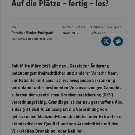
Auf die Plätze - fertig - los?
Bad
Württe
Bayern
von
Veröffentlicht am
Erschienen in Ausgabe
Berlin
Dorothee Binder-Pinkepank
26.04.2017
3./4.2017
(Abt. Ambulante Versorgung, vdek)
Seite
Breme
auf
Seite
Hambu
X
per
Hessen
teilen
E-
Seit Mitte März 2017 gilt das „Gesetz zur Änderung
Meckle
Mail
betäubungsmittelrechtlicher und anderer Vorschriften“.
Vorpo
teilen
Für Patienten mit einer schwerwiegenden Erkrankung
wird damit unter bestimmten Voraussetzungen Cannabis
Nieder
zulasten der gesetzlichen Krankenversicherung (GKV)
Nordrh
verordnungsfähig. Grundlage ist der neu geschaffene Abs.
Westfa
6 des § 31 SGB V. Zulässig ist die Verordnung von
Rheinl
getrockneten Medizinal-Cannabisblüten oder Extrakten in
Pfal
standardisierter Qualität und von Arzneimitteln mit den
Wirkstoffen Dronabinol oder Nabilon.
Saarla