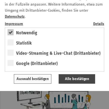
in der Fußzeile anpassen. Weitere Informationen, etwa zum
das Bundesgesundheitsministerium (BMG) validere Daten
Umgang mit Drittanbieter-Cookies, finden Sie unter
zum therapeutischen Nutzen von Cannabis erheben will,
Datenschutz
.
Fragen auf. Ihr Entwurf erinnert stark an
Anwendungsbeobachtungen, deren Erkenntnisgewinn in
Impressum
Details
der Vergangenheit meist bei null lag, hier aber die
Notwendig
Grundlage einer leistungsrechtlichen Beurteilung durch
den Gemeinsamen Bundesausschuss (G-BA) schaffen soll.
Statistik
Video-Streaming & Live-Chat (Drittanbieter)
Weitere Artikel aus ersatzkasse
Google (Drittanbieter)
magazin. 3./4.2017
Auswahl bestätigen
Alle bestätigen