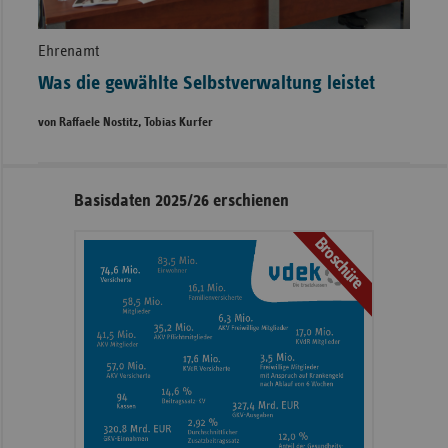
Ehrenamt
Was die gewählte Selbstverwaltung leistet
von Raffaele Nostitz, Tobias Kurfer
Seitennavigation
Seitenleiste
Basisdaten 2025/26 erschienen
mit
Broschüre
weiteren
Informationen