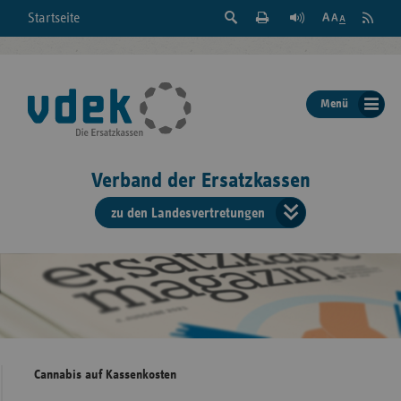
Suche
Seite
RSS
Startseite
Feed
einblenden
Drucken
abonni
Schrift
/
ausblenden
der
Menü
Seite
ändern
Verband der Ersatzkassen
zu den Landesvertretungen
Verband
der
Ersatzkass
vd
Bundes
Cannabis auf Kassenkosten