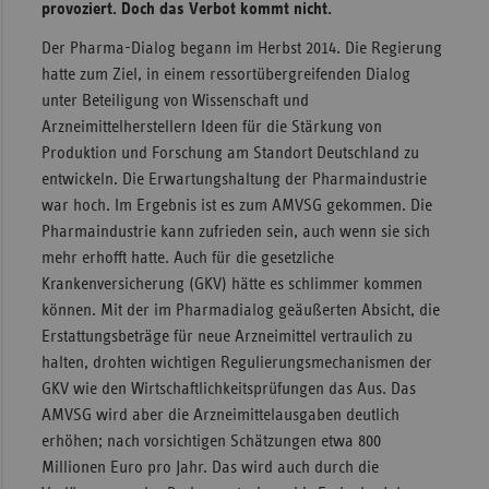
provoziert. Doch das Verbot kommt nicht.
Sachse
Der Pharma-Dialog begann im Herbst 2014. Die Regierung
Sachse
hatte zum Ziel, in einem ressortübergreifenden Dialog
Anhal
unter Beteiligung von Wissenschaft und
Arzneimittelherstellern Ideen für die Stärkung von
Schles
Produktion und Forschung am Standort Deutschland zu
Holst
entwickeln. Die Erwartungshaltung der Pharmaindustrie
Thürin
war hoch. Im Ergebnis ist es zum AMVSG gekommen. Die
Pharmaindustrie kann zufrieden sein, auch wenn sie sich
mehr erhofft hatte. Auch für die gesetzliche
Krankenversicherung (GKV) hätte es schlimmer kommen
können. Mit der im Pharmadialog geäußerten Absicht, die
Erstattungsbeträge für neue Arzneimittel vertraulich zu
halten, drohten wichtigen Regulierungsmechanismen der
GKV wie den Wirtschaftlichkeitsprüfungen das Aus. Das
AMVSG wird aber die Arzneimittelausgaben deutlich
erhöhen; nach vorsichtigen Schätzungen etwa 800
Millionen Euro pro Jahr. Das wird auch durch die