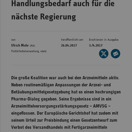
Handlungsbedarf auch für die
Bad
Württe
nächste Regierung
Bayern
Berlin
Breme
von
Veröffentlicht am
Erschienen in Ausgabe
Ulrich Mohr
26.04.2017
3./4.2017
(Abt.
Hambu
Politik/Selbstverwaltung, vdek)
Seite
auf
Hessen
Seite
X
per
Meckle
teilen
E-
Vorpo
Die große Koalition war auch bei den Arzneimitteln aktiv.
Mail
Neben routinemäßigen Anpassungen der Arznei- und
Nieder
teilen
Betäubungsmittelgesetzgebung hat es einen hochrangigen
Nordrh
Pharma-Dialog gegeben. Seine Ergebnisse sind in ein
Westfa
Arzneimittelversorgungsstärkungsgesetz – AMVSG –
eingeflossen. Der Europäische Gerichtshof hat zudem mit
Rheinl
seinem Urteil zur Preisbindung einen Gesetzentwurf zum
Pfal
Verbot des Versandhandels mit Fertigarzneimitteln
Saarla