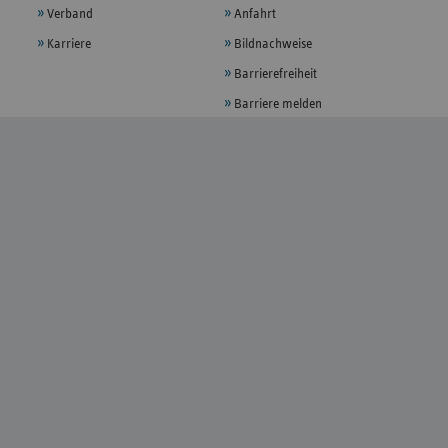
Verband
Anfahrt
Karriere
Bildnachweise
Barrierefreiheit
Barriere melden
FOLGEN
YouTube
LinkedIn
XING
EMPFEHLEN
X
E-Mail
LANDESVERTRETUNGEN