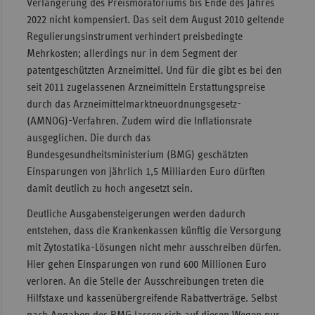
Verlängerung des Preismoratoriums bis Ende des Jahres
2022 nicht kompensiert. Das seit dem August 2010 geltende
Regulierungsinstrument verhindert preisbedingte
Mehrkosten; allerdings nur in dem Segment der
patentgeschützten Arzneimittel. Und für die gibt es bei den
seit 2011 zugelassenen Arzneimitteln Erstattungspreise
durch das Arzneimittelmarktneuordnungsgesetz-
(AMNOG)-Verfahren. Zudem wird die Inflationsrate
ausgeglichen. Die durch das
Bundesgesundheitsministerium (BMG) geschätzten
Einsparungen von jährlich 1,5 Milliarden Euro dürften
damit deutlich zu hoch angesetzt sein.
Deutliche Ausgabensteigerungen werden dadurch
entstehen, dass die Krankenkassen künftig die Versorgung
mit Zytostatika-Lösungen nicht mehr ausschreiben dürfen.
Hier gehen Einsparungen von rund 600 Millionen Euro
verloren. An die Stelle der Ausschreibungen treten die
Hilfstaxe und kassenübergreifende Rabattverträge. Selbst
nach Angaben des BMG lassen sich auf diesen Wegen nur