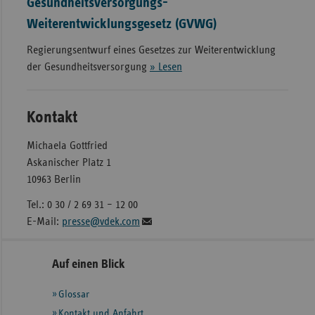
Gesundheitsversorgungs-
Weiterentwicklungsgesetz (GVWG)
Regierungsentwurf eines Gesetzes zur Weiterentwicklung
der Gesundheitsversorgung
» Lesen
Kontakt
Michaela Gottfried
Askanischer Platz 1
10963 Berlin
Tel.: 0 30 / 2 69 31 – 12 00
E-Mail:
presse@vdek.com
Seitennavigation
Seitenleiste
Auf einen Blick
mit
Glossar
weiteren
Informationen
Kontakt und Anfahrt