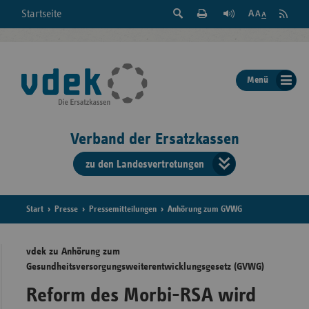
Suche
Seite
RSS
Startseite
Feed
einblenden
Drucken
abonni
Schrift
/
ausblenden
der
Menü
Seite
ändern
Verband der Ersatzkassen
zu den Landesvertretungen
Verband
der
Ersatzkass
Start
Presse
Pressemitteilungen
Anhörung zum GVWG
vd
vdek zu Anhörung zum
Gesundheitsversorgungsweiterentwicklungsgesetz (GVWG)
Bundes
Reform des Morbi-RSA wird