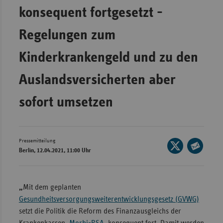
Bad
konsequent fortgesetzt -
Württe
Regelungen zum
Bayern
Berlin
Kinderkrankengeld und zu den
Breme
Auslandsversicherten aber
Hambu
sofort umsetzen
Hessen
Meckle
Vorpo
Pressemitteilung
Seite
Nieder
Berlin, 12.04.2021, 11:00 Uhr
auf
Seite
Nordrh
X
per
Westfa
teilen
E-
„
Mit dem geplanten
Rheinl
Mail
Gesundheitsversorgungsweiterentwicklungsgesetz (GVWG)
Pfal
teilen
setzt die Politik die Reform des Finanzausgleichs der
Saarla