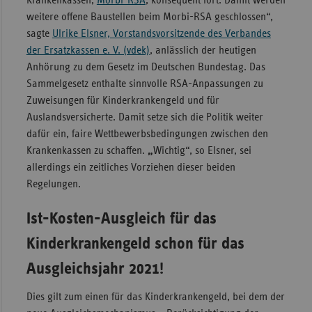
Krankenkassen,
Morbi-RSA
, konsequent fort. Damit werden
weitere offene Baustellen beim Morbi-RSA geschlossen“,
Sachse
sagte
Ulrike Elsner, Vorstandsvorsitzende des Verbandes
Sachse
der Ersatzkassen e. V. (vdek)
, anlässlich der heutigen
Anhal
Anhörung zu dem Gesetz im Deutschen Bundestag. Das
Sammelgesetz enthalte sinnvolle RSA-Anpassungen zu
Schles
Zuweisungen für Kinderkrankengeld und für
Holst
Auslandsversicherte. Damit setze sich die Politik weiter
Thürin
dafür ein, faire Wettbewerbsbedingungen zwischen den
Krankenkassen zu schaffen.
„
Wichtig“, so Elsner, sei
allerdings ein zeitliches Vorziehen dieser beiden
Regelungen.
Ist-Kosten-Ausgleich für das
Kinderkrankengeld schon für das
Ausgleichsjahr 2021!
Dies gilt zum einen für das Kinderkrankengeld, bei dem der