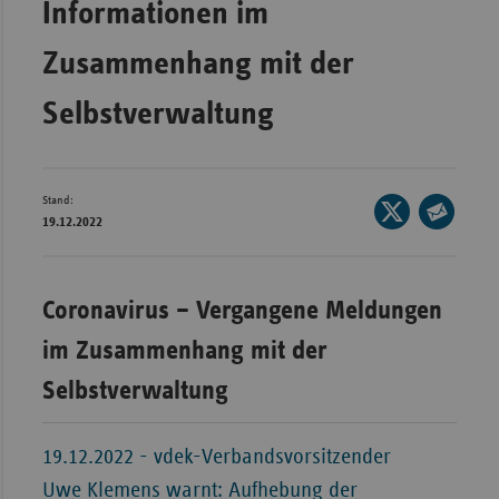
Informationen im
Bad
Württe
Zusammenhang mit der
Bayern
Selbstverwaltung
Berlin
Breme
Hambu
Stand:
Seite
Hessen
19.12.2022
auf
Seite
X
Meckle
per
teilen
Vorpo
E-
Coronavirus – Vergangene Meldungen
Mail
Nieder
im Zusammenhang mit der
teilen
Nordrh
Selbstverwaltung
Westfa
Rheinl
19.12.2022 - vdek-Verbandsvorsitzender
Pfal
Uwe Klemens warnt: Aufhebung der
Saarla