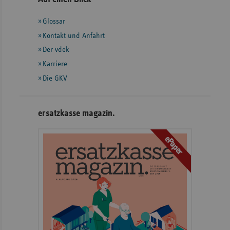
mit
Glossar
weiteren
Informationen
Kontakt und Anfahrt
Der vdek
Karriere
Die GKV
ersatzkasse magazin.
ePaper