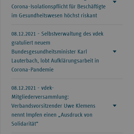
Corona-Isolationspflicht für Beschäftigte
Sachse
im Gesundheitswesen höchst riskant
Sachse
Anhal
08.12.2021 - Selbstverwaltung des vdek
Schles
gratuliert neuem
Holst
Bundesgesundheitsminister Karl
Thürin
Lauterbach, lobt Aufklärungsarbeit in
Corona-Pandemie
08.12.2021 - vdek-
Mitgliederversammlung:
Verbandsvorsitzender Uwe Klemens
nennt Impfen einen „Ausdruck von
Solidarität“