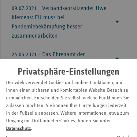
09.07.2021 - Verbandsvorsitzender Uwe
Klemens: EU muss bei
Pandemiebekämpfung besser
zusammenarbeiten
24.06.2021 - Das Ehrenamt der
Selbstverwalter in Zeiten von Corona
Privatsphäre-Einstellungen
27.04.2021 - BMAS-Veranstaltung:
Der vdek verwendet Cookies und andere Funktionen, um
Ihnen einen sicheren und komfortablen Website-Besuch zu
Selbstverwaltung in Zeiten von Corona
ermöglichen. Entscheiden Sie selbst, welche Funktionen Sie
(Bericht und Video-Mitschnitt)
zulassen möchten. Sie können Ihre Einstellungen jederzeit
in der Fußzeile anpassen. Weitere Informationen, etwa zum
04.11.2020 - Soziale Selbstverwaltung
Umgang mit Drittanbieter-Cookies, finden Sie unter
der Ersatzkassen ruft zur Grippeimpfung
Datenschutz
.