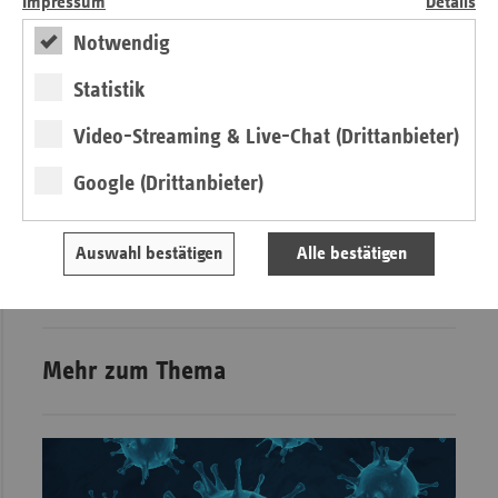
auf
Impressum
Details
Notwendig
20.04.2020 - Auch in Corona-Zeiten:
Statistik
Soziale Selbstverwaltung der
Ersatzkassen appelliert, Impfungen nicht
Video-Streaming & Live-Chat (Drittanbieter)
zu vernachlässigen
Google (Drittanbieter)
16.03.2020 - Coronavirus: Soziale
Auswahl bestätigen
Alle bestätigen
Selbstverwaltung rät zu Umsicht
Mehr zum Thema