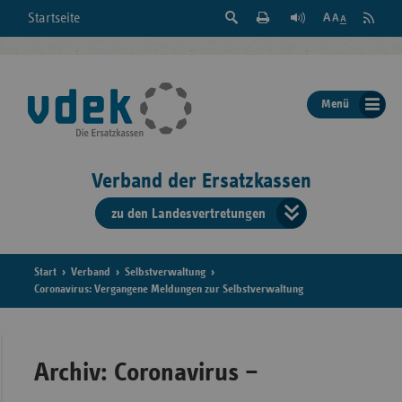
Suche
Seite
RSS
Startseite
Feed
einblenden
Drucken
abonni
Schrift
/
ausblenden
der
Menü
Seite
ändern
Verband der Ersatzkassen
zu den Landesvertretungen
Verband
der
Ersatzkass
Start
Verband
Selbstverwaltung
Coronavirus: Vergangene Meldungen zur Selbstverwaltung
vd
Bundes
Archiv: Coronavirus –