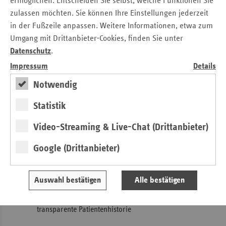
ermöglichen. Entscheiden Sie selbst, welche Funktionen Sie
Telematikinfrastruktur bietet
zulassen möchten. Sie können Ihre Einstellungen jederzeit
zahlreiche Möglichkeiten
in der Fußzeile anpassen. Weitere Informationen, etwa zum
Umgang mit Drittanbieter-Cookies, finden Sie unter
Die eGK und eine funktionierende
Telematikinfrastruktur
Datenschutz
.
(TI)
bieten zahlreiche Möglichkeiten, die medizinische
Impressum
Details
Versorgung der Versicherten weiter zu verbessern:
Notwendig
Steigerung der Patientenautonomie aufgrund der
Möglichkeit des eigenständigen Zugriffs auf
Statistik
persönliche Daten
Video-Streaming & Live-Chat (Drittanbieter)
Schnelle Verfügbarkeit von Gesundheitsdaten über die
eGK (z. B. bei Arztwechsel)
Google (Drittanbieter)
Vermeidung von Doppeluntersuchungen und
Wechselwirkungen von Medikamenten
Auswahl bestätigen
Alle bestätigen
(Arzneimitteldokumentation)
Verbesserung der Behandlungsqualität durch eine
transparente Patientenhistorie