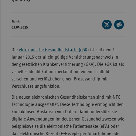
Bad
Württe
Bayern
Stand:
Seite
03.04.2025
Berlin
auf
Seite
X
per
Breme
teilen
E-
Die
elektronische Gesundheitskarte (eGK)
ist seit dem 1.
Hambu
Mail
Januar 2015 der allein gültige Versicherungsnachweis in
Hessen
teilen
der gesetzlichen Krankenversicherung (GKV). Die eGK ist als
Meckle
visuelles Identifikationsmerkmal mit einem Lichtbild
Vorpo
versehen und verfügt über einen Prozessorchip mit
Verschlüsselungsfunktion.
Nieder
Die neuen elektronischen Gesundheitskarten sind mit NFC-
Nordrh
Technologie ausgestattet. Diese Technologie ermöglicht den
Westfa
kontaktlosen Austausch von Daten. Damit unterstützt sie
Rheinl
digitale Anwendungen im deutschen Gesundheitswesen wie
Pfal
beispielsweise die elektronische Patientenakte (ePA) oder
das elektronische Rezept (E-Rezept) per Smartphone oder
Saarla