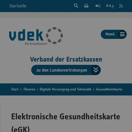
Suche
Seite
RSS
Startseite
Feed
einblenden
Drucken
abonni
Schrift
/
ausblenden
der
Menü
Seite
ändern
Verband der Ersatzkassen
zu den Landesvertretungen
Verband
der
Ersatzkass
Start
Themen
Digitale Versorgung und Telematik
Gesundheitskarte
vd
Bundes
Elektronische Gesundheitskarte
(eGK)