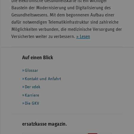
Die elektronische Gesundheitskarte ist ein wichtiger
Baustein der Modernisierung und Digitalisierung des
Gesundheitswesens. Mit dem begonnenen Aufbau einer
dafür notwendigen Telematikinfrastruktur sind zahlreiche
Möglichkeiten verbunden, die medizinische Versorgung der
Versicherten weiter zu verbessern.
» Lesen
Seitennavigation
Seitenleiste
Auf einen Blick
mit
Glossar
weiteren
Informationen
Kontakt und Anfahrt
Der vdek
Karriere
Die GKV
ersatzkasse magazin.