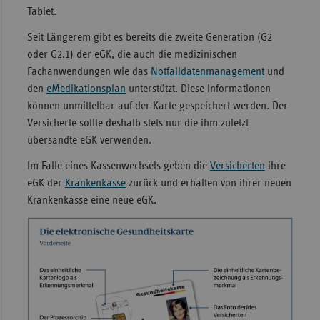
Tablet.
Sachse
Seit Längerem gibt es bereits die zweite Generation (G2
Sachse
oder G2.1) der eGK, die auch die medizinischen
Anhal
Fachanwendungen wie das
Notfalldatenmanagement
und
Schles
den
eMedikationsplan
unterstützt. Diese Informationen
Holst
können unmittelbar auf der Karte gespeichert werden. Der
Versicherte sollte deshalb stets nur die ihm zuletzt
Thürin
übersandte eGK verwenden.
Im Falle eines Kassenwechsels geben die
Versicherten
ihre
eGK der
Krankenkasse
zurück und erhalten von ihrer neuen
Krankenkasse eine neue eGK.