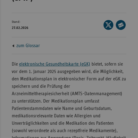
Bad
Württe
Bayern
Stand:
Seite
27.02.2026
Berlin
auf
Seite
X
per
Breme
zum Glossar
teilen
E-
Hambu
Mail
Hessen
teilen
Die
elektronische Gesundheitskarte (eGK)
bietet, sofern sie
vor dem 1. Januar 2025 ausgegeben wird, die Möglichkeit,
Meckle
den Medikationsplan in elektronischer Form auf der eGK zu
Vorpo
speichern und die Prüfung der
Nieder
Arzneimitteltherapiesicherheit (AMTS-Datenmanagement)
Nordrh
zu unterstützen. Der Medikationsplan umfasst
Westfa
Patientenstammdaten wie Name und Geburtsdatum,
medikationsrelevante Daten wie Allergien und
Rheinl
Unverträglichkeiten und die Medikation des Patienten
Pfal
(sowohl verordnete als auch rezeptfreie Medikamente),
Saarla