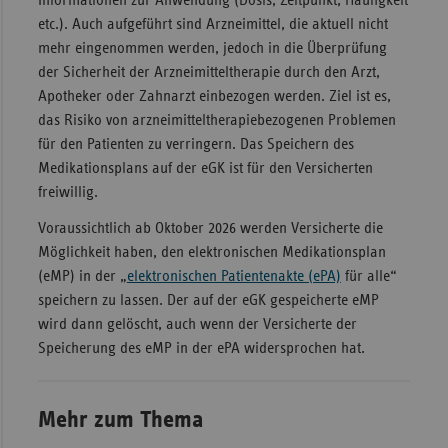
Informationen zur Anwendung (Dosis, Zeitpunkt, Häufigkeit
etc.). Auch aufgeführt sind Arzneimittel, die aktuell nicht
Sachse
mehr eingenommen werden, jedoch in die Überprüfung
Sachse
der Sicherheit der Arzneimitteltherapie durch den Arzt,
Anhal
Apotheker oder Zahnarzt einbezogen werden. Ziel ist es,
das Risiko von arzneimitteltherapiebezogenen Problemen
Schles
für den Patienten zu verringern. Das Speichern des
Holst
Medikationsplans auf der eGK ist für den Versicherten
Thürin
freiwillig.
Voraussichtlich ab Oktober 2026 werden Versicherte die
Möglichkeit haben, den elektronischen Medikationsplan
(eMP) in der „
elektronischen Patientenakte (ePA)
für alle“
speichern zu lassen. Der auf der eGK gespeicherte eMP
wird dann gelöscht, auch wenn der Versicherte der
Speicherung des eMP in der ePA widersprochen hat.
Mehr zum Thema