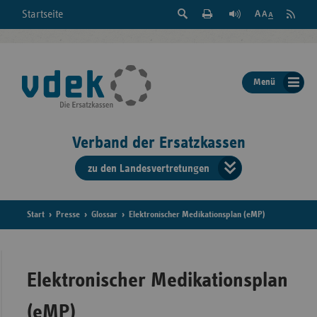
Suche
Seite
RSS
Startseite
Feed
einblenden
Drucken
abonni
Schrift
/
ausblenden
der
Menü
Seite
ändern
Verband der Ersatzkassen
zu den Landesvertretungen
Verband
der
Ersatzkass
Start
Presse
Glossar
Elektronischer Medikationsplan (eMP)
vd
Bundes
Elektronischer Medikationsplan
(eMP)