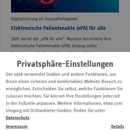
Digitalisierung im Gesundheitswesen
Elektronische Patientenakte (ePA) für alle
2025 startet die „ePA für alle“: Mussten Versicherte ihre
elektronische Patientenakte (ePA) bislang selbst
beantragen, erhalten sie diese seit dem 15. Januar
automatisch. Los geht es in zwei Modellregionen.
» Lesen
Privatsphäre-Einstellungen
Der vdek verwendet Cookies und andere Funktionen, um
Ihnen einen sicheren und komfortablen Website-Besuch zu
ermöglichen. Entscheiden Sie selbst, welche Funktionen Sie
zulassen möchten. Sie können Ihre Einstellungen jederzeit
in der Fußzeile anpassen. Weitere Informationen, etwa zum
Umgang mit Drittanbieter-Cookies, finden Sie unter
Datenschutz
.
Impressum
Details