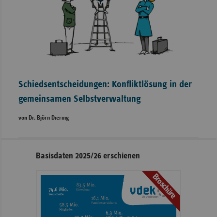
Schiedsentscheidungen: Konfliktlösung in der
gemeinsamen Selbstverwaltung
von Dr. Björn Diering
Seitennavigation
Seitenleiste
Basisdaten 2025/26 erschienen
mit
Broschüre
weiteren
Informationen