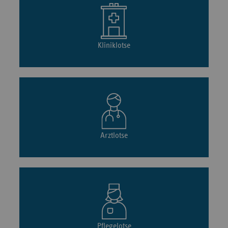
Kliniklotse
Arztlotse
Pflegelotse