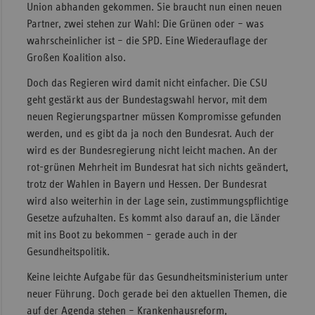
Union abhanden gekommen. Sie braucht nun einen neuen
Sachse
Partner, zwei stehen zur Wahl: Die Grünen oder – was
wahrscheinlicher ist – die SPD. Eine Wiederauflage der
Sachse
Großen Koalition also.
Anhal
Doch das Regieren wird damit nicht einfacher. Die CSU
Schles
geht gestärkt aus der Bundestagswahl hervor, mit dem
Holst
neuen Regierungspartner müssen Kompromisse gefunden
Thürin
werden, und es gibt da ja noch den Bundesrat. Auch der
wird es der Bundesregierung nicht leicht machen. An der
rot-grünen Mehrheit im Bundesrat hat sich nichts geändert,
trotz der Wahlen in Bayern und Hessen. Der Bundesrat
wird also weiterhin in der Lage sein, zustimmungspflichtige
Gesetze aufzuhalten. Es kommt also darauf an, die Länder
mit ins Boot zu bekommen – gerade auch in der
Gesundheitspolitik.
Keine leichte Aufgabe für das Gesundheitsministerium unter
neuer Führung. Doch gerade bei den aktuellen Themen, die
auf der Agenda stehen – Krankenhausreform,