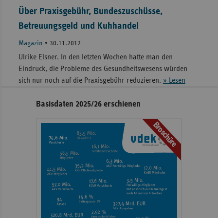
Über Praxisgebühr, Bundeszuschüsse,
Betreuungsgeld und Kuhhandel
Magazin
•
30.11.2012
Ulrike Elsner. In den letzten Wochen hatte man den
Eindruck, die Probleme des Gesundheitswesens würden
sich nur noch auf die Praxisgebühr reduzieren.
» Lesen
Seitennavigation
Seitenleiste
Basisdaten 2025/26 erschienen
mit
Broschüre
weiteren
Informationen