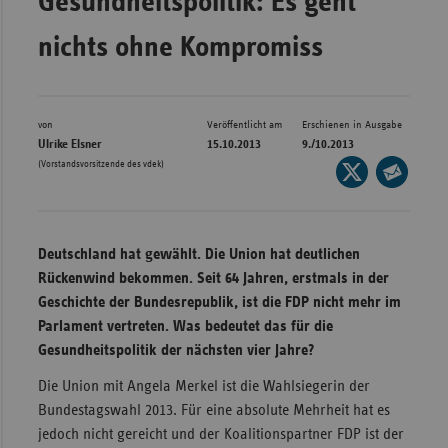
Gesundheitspolitik: Es geht
Bad
Württe
nichts ohne Kompromiss
Bayern
Berlin
von
Veröffentlicht am
Erschienen in Ausgabe
Breme
Ulrike Elsner
15.10.2013
9./10.2013
(Vorstandsvorsitzende des vdek)
Seite
Hambu
auf
Seite
Hessen
X
per
Meckle
teilen
E-
Deutschland hat gewählt. Die Union hat deutlichen
Vorpo
Mail
Rückenwind bekommen. Seit 64 Jahren, erstmals in der
Nieder
teilen
Geschichte der Bundesrepublik, ist die FDP nicht mehr im
Parlament vertreten. Was bedeutet das für die
Nordrh
Gesundheitspolitik der nächsten vier Jahre?
Westfa
Rheinl
Die Union mit Angela Merkel ist die Wahlsiegerin der
Pfal
Bundestagswahl 2013. Für eine absolute Mehrheit hat es
jedoch nicht gereicht und der Koalitionspartner FDP ist der
Saarla