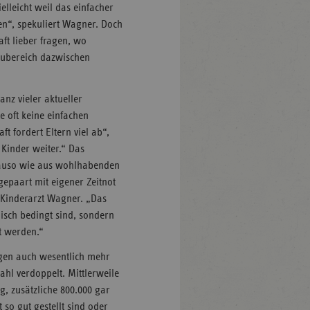
elleicht weil das einfacher
en“, spekuliert Wagner. Doch
aft lieber fragen, wo
aubereich dazwischen
anz vieler aktueller
 oft keine einfachen
t fordert Eltern viel ab“,
 Kinder weiter.“ Das
nauso wie aus wohlhabenden
epaart mit eigener Zeitnot
 Kinderarzt Wagner. „Das
nisch bedingt sind, sondern
t werden.“
ngen auch wesentlich mehr
ahl verdoppelt. Mittlerweile
g, zusätzliche 800.000 gar
t so gut gestellt sind oder