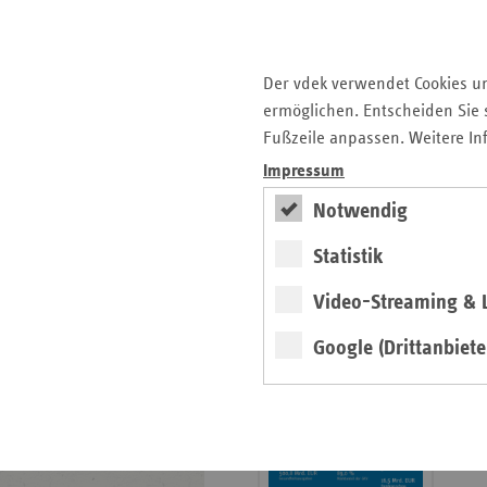
Krankenhauslandschaft
5. Ausgabe 2025: Zukunft
der Gesundheitskompetenz
Der vdek verwendet Cookies u
ermöglichen. Entscheiden Sie s
Archiv
Fußzeile anpassen. Weitere In
Jahresverzeichnisse
Impressum
Impressum Magazin
Notwendig
Statistik
Seitenleiste
Basisdaten 2025/26
Video-Streaming & L
mit
erschienen
weiteren
Google (Drittanbiete
Broschüre
Informationen