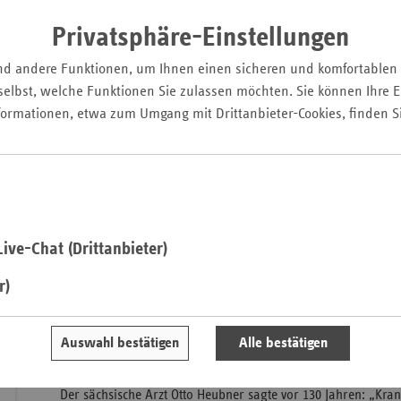
Pfal
Privatsphäre-Einstellungen
Saarla
nd andere Funktionen, um Ihnen einen sicheren und komfortablen
Sachse
elbst, welche Funktionen Sie zulassen möchten. Sie können Ihre Ei
Sachse
formationen, etwa zum Umgang mit Drittanbieter-Cookies, finden S
Anhal
Schles
Holst
Thürin
ive-Chat (Drittanbieter)
r)
Die meisten Kinder hierzulande sind körperlich gesund. 
scheitern jedoch an den gesellschaftlichen Anforderungen –
andauernden körperlichen oder psychischen Störungen. Um 
Auswahl bestätigen
Alle bestätigen
Kinderärzte Unterstützung.
Der sächsische Arzt Otto Heubner sagte vor 130 Jahren: „Kra