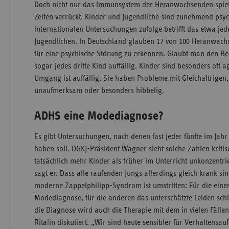
Doch nicht nur das Immunsystem der Heranwachsenden spie
Zeiten verrückt. Kinder und Jugendliche sind zunehmend psy
internationalen Untersuchungen zufolge betrifft das etwa jed
Jugendlichen. In Deutschland glauben 17 von 100 Heranwachs
für eine psychische Störung zu erkennen. Glaubt man den Be
sogar jedes dritte Kind auffällig. Kinder sind besonders oft a
Umgang ist auffällig. Sie haben Probleme mit Gleichaltrigen, 
unaufmerksam oder besonders hibbelig.
ADHS eine Modediagnose?
Es gibt Untersuchungen, nach denen fast jeder fünfte im Ja
haben soll. DGKJ-Präsident Wagner sieht solche Zahlen kritisc
tatsächlich mehr Kinder als früher im Unterricht unkonzentr
sagt er. Dass alle raufenden Jungs allerdings gleich krank sin
moderne Zappelphilipp-Syndrom ist umstritten: Für die eine
Modediagnose, für die anderen das unterschätzte Leiden schl
die Diagnose wird auch die Therapie mit dem in vielen Fäll
Ritalin diskutiert. „Wir sind heute sensibler für Verhaltensauff