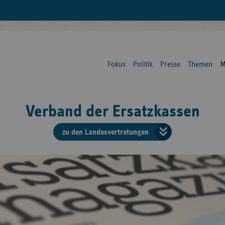
Fokus
Politik
Presse
Themen
M
Verband der Ersatzkassen
zu den Landesvertretungen
Verban
der
Ersatzk
vd
Bundes