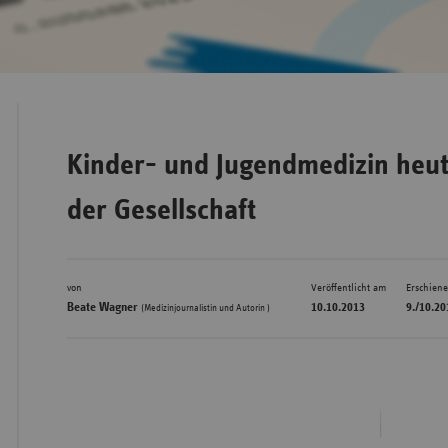
Bad
Württe
Bayern
Berlin
Kinder- und Jugendmedizin heute
Breme
der Gesellschaft
Hambu
Hessen
von
Veröffentlicht am
Erschien
Meckle
Beate Wagner
10.10.2013
9./10.20
(Medizinjournalistin und Autorin )
Vorpo
Nieder
Nordrh
Westfa
Rheinl