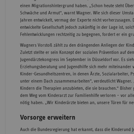
einen Migrationshintergrund haben. „Schon heute steht Über
Schwäche und Armut“, warnt Wagner. Wie sich dieser Umsta
Jahren entwickelt, vermag der Experte nicht vorherzusagen.
entwickelte Gesellschaft jedoch zukünftig in der Lage ist, solc
Fehlentwicklungen rechtzeitig zu begegnen, fordert er ein g
Wagners Vorstoß zählt zu den drängenden Anliegen der Kin
Zuletzt stellte er sein Konzept der sozialen Prävention auf d
Jugendärztekongress im September in Düsseldorf vor. Es sieht
Erziehungsberatung und Jugendhilfe sich mehr miteinander 
Kinder-Gesundheitszentren, in denen Ärzte, Sozialarbeiter,
unter einem Dach zusammenarbeiten“, verdeutlicht Wagner. „
Kindern die Therapien anzubieten, die sie brauchen.“ Bisher 
dem Weg vom Kinderarzt zur Familienhilfe verloren – vor alle
nötig haben. „Wir Kinderärzte bieten an, unsere Türen für ne
Vorsorge erweitern
Auch die Bundesregierung hat erkannt, dass die Kinderund 