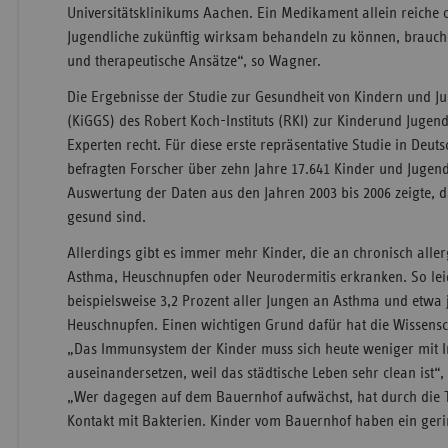
Universitätsklinikums Aachen. Ein Medikament allein reiche 
Jugendliche zukünftig wirksam behandeln zu können, brauc
und therapeutische Ansätze“, so Wagner.
Die Ergebnisse der Studie zur Gesundheit von Kindern und J
(KiGGS) des Robert Koch-Instituts (RKI) zur Kinderund Juge
Experten recht. Für diese erste repräsentative Studie in Deu
befragten Forscher über zehn Jahre 17.641 Kinder und Jugend
Auswertung der Daten aus den Jahren 2003 bis 2006 zeigte, d
gesund sind.
Allerdings gibt es immer mehr Kinder, die an chronisch all
Asthma, Heuschnupfen oder Neurodermitis erkranken. So lei
beispielsweise 3,2 Prozent aller Jungen an Asthma und etwa 
Heuschnupfen. Einen wichtigen Grund dafür hat die Wissensch
„Das Immunsystem der Kinder muss sich heute weniger mit I
auseinandersetzen, weil das städtische Leben sehr clean ist“,
„Wer dagegen auf dem Bauernhof aufwächst, hat durch die T
Kontakt mit Bakterien. Kinder vom Bauernhof haben ein geri