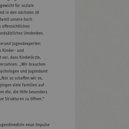
gewicht für soziale
nd in den nächsten 20
 Damit unsere hoch
h offensichtlichen
rundsätzliches Umdenken.
derund Jugendexperten:
em Kinder- und
 vor, dass Kinderärzte,
verzahnen. „Wir brauchen
 Psychologen und Jugendamt
Nur so schaffen wir es,
gingen viele Familien auf
m die, die Hilfe besonders
ue Strukturen zu öffnen.“
Jugendmedizin neue Impulse