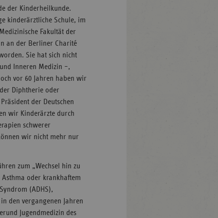
nde der Kinderheilkunde.
 kinderärztliche Schule, im
Medizinische Fakultät der
nn an der Berliner Charité
worden. Sie hat sich nicht
 und Inneren Medizin –,
„Noch vor 60 Jahren haben wir
der Diphtherie oder
 Präsident der Deutschen
en wir Kinderärzte durch
erapien schwerer
önnen wir nicht mehr nur
führen zum „Wechsel hin zu
e Asthma oder krankhaftem
s-Syndrom (ADHS),
n in den vergangenen Jahren
derund Jugendmedizin des