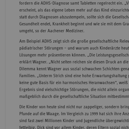
fordern die ADHS-Diagnose samt Tabletten regelrecht ein. „Vi
erscheint, als das eigene Leben mehr auf das Kind einzuricht
statt durch Diagnosen abzustempeln, sollte sich die Gesellsch
Gesundheit endet, Krankheit beginnt und wie sie mit dem Gr
umgeht, so der Aachener Mediziner.
Am Beispiel ADHS zeigt sich die große gesellschaftliche Relev
pädiatrischer Störungen – und warum auch Kinderärzte heute
Lösungen mehr präsentieren können. „Die Leistungsgesellschaf
erklärt Wagner. „Nicht selten reichen sie diesen Druck an die
Dilemma kennt Wagner aus sozial schwachen Schichten ge
Familien. „Unterm Strich sind eine hohe Erwartungshaltung g
keine gute Basis für ein harmonisches Heranwachsen“, weiß
Ergebnis sind vielschichtige Störungen, die nicht allein orga
maßgeblich durch die gesellschaftliche Situation mitbestimm
Die Kinder von heute sind nicht nur zappeliger, sondern bri
Pfunde auf die Waage. Im Vergleich zu 1999 hat sich ihre Anz
sind fast zwei Millionen Kinder und Jugendliche übergewichti
fettleibig. Dick sind vor allem Kinder, deren Eltern sozial nich