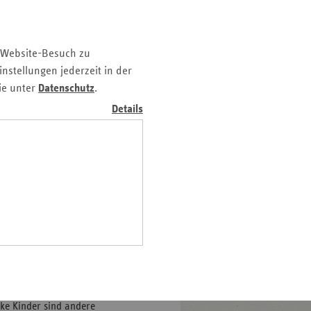
z
nd
 Website-Besuch zu
n
nstellungen jederzeit in der
n-
ie unter
Datenschutz
.
t
Details
wig-
ein
gen
Immer mehr Heranwachsende
 und reagieren mit
sie zu behandeln, brauchen
nke Kinder sind andere