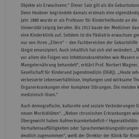
Objekte als Erwachsene.“ Dieser Satz gilt als die Geburtsstu
Denn Heubner begründete damals erstmals eine eigenständige
Jahr 1880 wurde er als Professor für Kinderheilkunde an die 
Universität Leipzig berufen. Bis 1913 baute der Mediziner da
eine Kinderklinik auf. Seitdem ist die Pädiatrie erwachsen ge
nur von ihren „Eltern“ – den Fachbereichen der Geburtshilfe
längst emanzipiert. Auch inhaltlich hat sich viel verändert. 
vor allem die Folgen von Infektionskrankheiten wie Masern o
Mangelernährung behandelt“, erklärt Prof. Norbert Wagner,
Gesellschaft für Kinderund Jugendmedizin (DGKJ). „Heute seh
verbesserte Lebensverhältnisse, Impfungen und wirksame Th
Organerkrankungen eher komplexe Störungen. Die meisten k
medizinisch lösen.“
Auch demografische, kulturelle und soziale Veränderungen 
neuen Morbiditäten“. „Neben chronischen Erkrankungen wi
Übergewicht haben Aufmerksamkeitsdefizit-/ Hyperaktivität
Verhaltensauffälligkeiten oder Sprachentwicklungsstörunge
deutlich zugenommen“, weiß der Direktor der Klinik für Kin