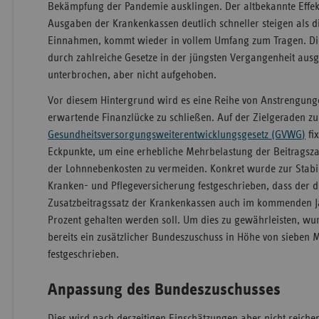
Bekämpfung der Pandemie ausklingen. Der altbekannte Effekt
Ausgaben der Krankenkassen deutlich schneller steigen als di
Einnahmen, kommt wieder in vollem Umfang zum Tragen. Di
durch zahlreiche Gesetze in der jüngsten Vergangenheit ausg
unterbrochen, aber nicht aufgehoben.
Vor diesem Hintergrund wird es eine Reihe von Anstrengung
erwartende Finanzlücke zu schließen. Auf der Zielgeraden z
Gesundheitsversorgungsweiterentwicklungsgesetz (GVWG)
fi
Eckpunkte, um eine erhebliche Mehrbelastung der Beitragsz
der Lohnnebenkosten zu vermeiden. Konkret wurde zur Stabil
Kranken- und Pflegeversicherung festgeschrieben, dass der d
Zusatzbeitragssatz der Krankenkassen auch im kommenden J
Prozent gehalten werden soll. Um dies zu gewährleisten, w
bereits ein zusätzlicher Bundeszuschuss in Höhe von sieben 
festgeschrieben.
Anpassung des Bundeszuschusses
Dies wird nach derzeitigen Einschätzungen aber nicht reiche