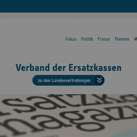
Fokus
Politik
Presse
Themen
M
Verband der Ersatzkassen
zu den Landesvertretungen
Verban
der
Ersatzk
vd
Bundes