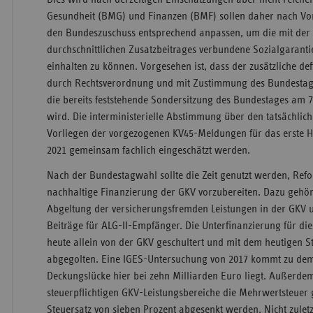
Gesundheit (BMG) und Finanzen (BMF) sollen daher nach Vor
den Bundeszuschuss entsprechend anpassen, um die mit der 
durchschnittlichen Zusatzbeitrages verbundene Sozialgaranti
einhalten zu können. Vorgesehen ist, dass der zusätzliche de
durch Rechtsverordnung und mit Zustimmung des Bundestage
die bereits feststehende Sondersitzung des Bundestages am 
wird. Die interministerielle Abstimmung über den tatsächlic
Vorliegen der vorgezogenen KV45-Meldungen für das erste 
2021 gemeinsam fachlich eingeschätzt werden.
Nach der Bundestagwahl sollte die Zeit genutzt werden, Refo
nachhaltige Finanzierung der GKV vorzubereiten. Dazu gehör
Abgeltung der versicherungsfremden Leistungen in der GKV 
Beiträge für ALG-II-Empfänger. Die Unterfinanzierung für di
heute allein von der GKV geschultert und mit dem heutigen S
abgegolten. Eine IGES-Untersuchung von 2017 kommt zu dem 
Deckungslücke hier bei zehn Milliarden Euro liegt. Außerdem 
steuerpflichtigen GKV-Leistungsbereiche die Mehrwertsteuer
Steuersatz von sieben Prozent abgesenkt werden. Nicht zuletz