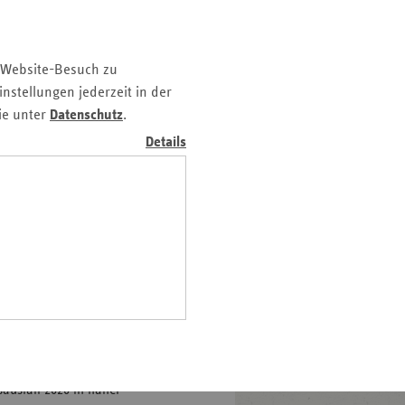
z
nd
 Website-Besuch zu
n
nstellungen jederzeit in der
n-
ie unter
Datenschutz
.
t
Details
wig-
ein
gen
beit, die nur langsam
Lohnsteigerungen werden die
eitragseinnahmen liegen nach
erhalb des Wachstumspfads
ausfall 2020 in naher