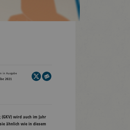
en-
mberg
/Brandenburg
n
rg
en in Ausgabe
Seite
abe 2021
auf
Seite
nburg-
X
per
mmern
teilen
E-
sachsen
Mail
ein-
teilen
g (GKV) wird auch im Jahr
len
ie ähnlich wie in diesem
and-