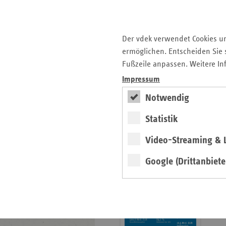
Krankenhauslandschaft
5. Ausgabe 2025: Zukunft
der Gesundheitskompetenz
Der vdek verwendet Cookies u
ermöglichen. Entscheiden Sie s
Archiv
Fußzeile anpassen. Weitere In
Jahresverzeichnisse
Impressum
Impressum Magazin
Notwendig
Statistik
Seitenleiste
Basisdaten 2025/26
Video-Streaming & L
mit
erschienen
weiteren
Google (Drittanbiete
Broschüre
Informationen