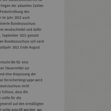
liegen der aktuellen Zahlen
Festschreibung des
e im Jahr 2022 auch
finierte Bundeszuschuss
s verabschiedet und dafür
7. September 2021 genutzt
hen Bundeszuschuss soll nach
Halbjahr 2021 Ende August
rmschritte für eine
en Steuermittel zur
und eine Anpassung der
ese Versichertengruppe wird
teuerzuschuss nicht
Schluss, dass die
sollte für die
 generell auf den ermäßigten
t sollte geprüft werden, wo