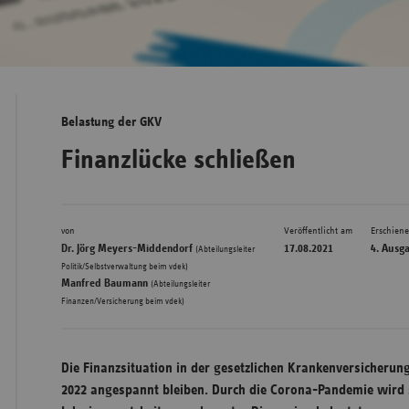
Bad
Württe
Bayern
Belastung der GKV
Berlin
Finanzlücke schließen
Breme
Hambu
von
Veröffentlicht am
Erschien
Hessen
Dr. Jörg Meyers-Middendorf
17.08.2021
4. Ausg
(Abteilungsleiter
Meckle
,
Politik/Selbstverwaltung beim vdek)
Manfred Baumann
(Abteilungsleiter
Vorpo
Finanzen/Versicherung beim vdek)
Nieder
Nordrh
Die Finanzsituation in der gesetzlichen Krankenversicherun
Westfa
2022 angespannt bleiben. Durch die Corona-Pandemie wird s
Rheinl