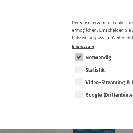
Krankenhauslandschaft
5. Ausgabe 2025: Zukunft
der Gesundheitskompetenz
Der vdek verwendet Cookies u
ermöglichen. Entscheiden Sie s
Archiv
Fußzeile anpassen. Weitere In
Jahresverzeichnisse
Impressum
Impressum Magazin
Notwendig
Statistik
Seitenleiste
Basisdaten 2025/26
Video-Streaming & L
mit
erschienen
weiteren
Google (Drittanbiete
Broschüre
Informationen