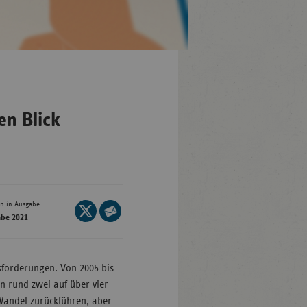
en-
mberg
/Brandenburg
en Blick
n
rg
nburg-
en in Ausgabe
Seite
mmern
abe 2021
auf
Seite
sachsen
X
per
teilen
ein-
E-
sforderungen. Von 2005 bis
len
Mail
n rund zwei auf über vier
teilen
 Wandel zurückführen, aber
and-