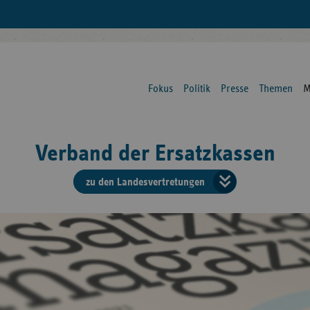
Fokus
Politik
Presse
Themen
M
Verband der Ersatzkassen
zu den Landesvertretungen
Verban
der
Ersatzk
vd
Bundes