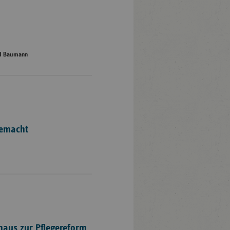
ed Baumann
gemacht
lhaus zur Pflegereform