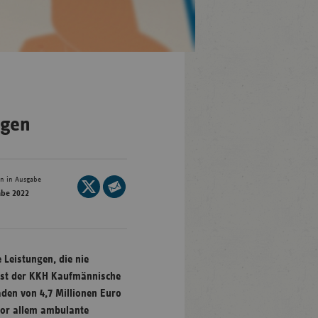
en-
mberg
/Brandenburg
ogen
n
rg
en in Ausgabe
Seite
abe 2022
auf
Seite
nburg-
X
per
mmern
teilen
E-
sachsen
Mail
 Leistungen, die nie
ein-
teilen
 ist der KKH Kaufmännische
len
den von 4,7 Millionen Euro
vor allem ambulante
and-