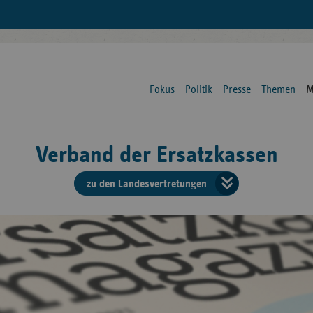
Fokus
Politik
Presse
Themen
M
Verband der Ersatzkassen
zu den Landesvertretungen
Verban
der
Ersatzk
vd
Bundes