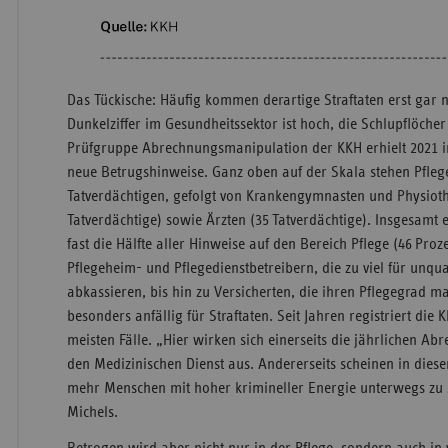
Das Tückische: Häufig kommen derartige Straftaten erst gar ni
Dunkelziffer im Gesundheitssektor ist hoch, die Schlupflöcher 
Prüfgruppe Abrechnungsmanipulation der KKH erhielt 2021 
neue Betrugshinweise. Ganz oben auf der Skala stehen Pfleg
Tatverdächtigen, gefolgt von Krankengymnasten und Physiot
Tatverdächtige) sowie Ärzten (35 Tatverdächtige). Insgesamt 
fast die Hälfte aller Hinweise auf den Bereich Pflege (46 Proze
Pflegeheim- und Pflegedienstbetreibern, die zu viel für unqual
abkassieren, bis hin zu Versicherten, die ihren Pflegegrad ma
besonders anfällig für Straftaten. Seit Jahren registriert die
meisten Fälle. „Hier wirken sich einerseits die jährlichen 
den Medizinischen Dienst aus. Andererseits scheinen in die
mehr Menschen mit hoher krimineller Energie unterwegs zu sei
Michels.