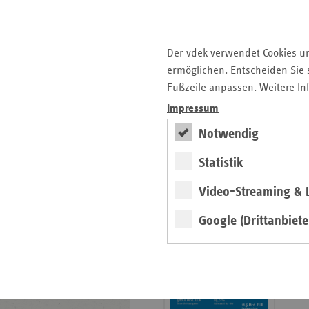
Krankenhauslandschaft
5. Ausgabe 2025: Zukunft
der Gesundheitskompetenz
Der vdek verwendet Cookies u
ermöglichen. Entscheiden Sie s
Archiv
Fußzeile anpassen. Weitere In
Jahresverzeichnisse
Impressum
Impressum Magazin
Notwendig
Statistik
Seitenleiste
Basisdaten 2025/26
Video-Streaming & L
mit
erschienen
weiteren
Google (Drittanbiete
Broschüre
Informationen