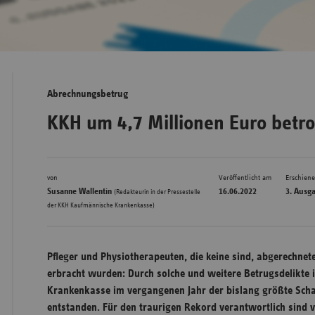
Bad
Württe
Bayern
Abrechnungsbetrug
Berlin
KKH um 4,7 Millionen Euro betr
Breme
Hambu
von
Veröffentlicht am
Erschien
Hessen
Susanne Wallentin
16.06.2022
3. Ausg
(Redakteurin in der Pressestelle
Meckle
der KKH Kaufmännische Krankenkasse)
Vorpo
Nieder
Pfleger und Physiotherapeuten, die keine sind, abgerechnete
Nordrh
erbracht wurden: Durch solche und weitere Betrugsdelikte
Westfa
Krankenkasse im vergangenen Jahr der bislang größte Scha
entstanden. Für den traurigen Rekord verantwortlich sind 
Rheinl