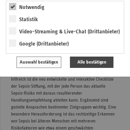
Unfallversicherung ausgelotet, Sepsis in die Erste-Hilfe-
Notwendig
Kurse zu integrieren und damit Ersthelfer:innen zur
Statistik
Erkennung von Sepsis zu schulen. Es wurde ein Sepsis CIRS
mit den Mitteln des BMG gestartet, dort können sowohl
Video-Streaming & Live-Chat (Drittanbieter)
Patient:innen und ihre Angehörige als auch das
Gesundheitspersonal ihre Erfahrungen teilen und so zur
Google (Drittanbieter)
Verbesserung der Sepsis-Versorgung beitragen.
Zur frühen Erkennung von Sepsis bedarf es nicht nur gut
Auswahl bestätigen
Alle bestätigen
geschulten Gesundheitspersonals, sondern auch geschulter
Patientinnen und Patienten und Angehörige. Besonders
hilfreich ist die neu entwickelte und interaktive Checkliste
der Sepsis-Stiftung, mit der jede Person das aktuelle
Sepsis-Risiko mit daraus resultierender
Handlungsempfehlung ableiten kann. Ergänzend sind
gezielte Ansprachen bestimmter Zielgruppen wichtig. Eine
besondere Herausforderung ist das rechtzeitige Erkennen
von Sepsis bei älteren Menschen mit mehreren
Risikofaktoren wie etwa einem geschwächten