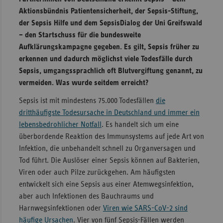
Aktionsbündnis Patientensicherheit, der Sepsis-Stiftung,
Sachse
der Sepsis Hilfe und dem SepsisDialog der Uni Greifswald
Sachse
– den Startschuss für die bundesweite
Anhal
Aufklärungskampagne gegeben. Es gilt, Sepsis früher zu
erkennen und dadurch möglichst viele Todesfälle durch
Schles
Sepsis, umgangssprachlich oft Blutvergiftung genannt, zu
Holst
vermeiden. Was wurde seitdem erreicht?
Thürin
Sepsis ist mit mindestens 75.000 Todesfällen
die
dritthäufigste Todesursache in Deutschland und immer ein
lebensbedrohlicher Notfall
. Es handelt sich um eine
überbordende Reaktion des Immunsystems auf jede Art von
Infektion, die unbehandelt schnell zu Organversagen und
Tod führt. Die Auslöser einer Sepsis können auf Bakterien,
Viren oder auch Pilze zurückgehen. Am häufigsten
entwickelt sich eine Sepsis aus einer Atemwegsinfektion,
aber auch Infektionen des Bauchraums und
Harnwegsinfektionen oder
Viren wie SARS-CoV-2 sind
häufige Ursachen
. Vier von fünf Sepsis-Fällen werden