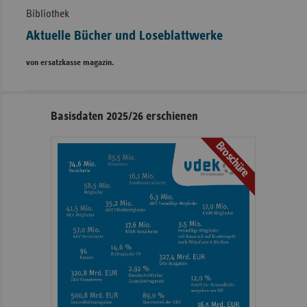
Bibliothek
Aktuelle Bücher und Loseblattwerke
von ersatzkasse magazin.
Seitennavigation
Seitenleiste
Basisdaten 2025/26 erschienen
mit
Broschüre
weiteren
Informationen