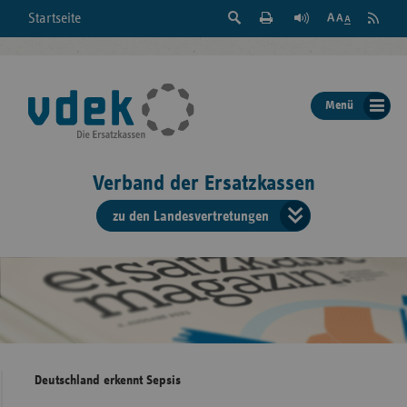
Suche
Seite
RSS
Startseite
Feed
einblenden
Drucken
abonni
Schrift
/
ausblenden
der
Menü
Seite
ändern
Verband der Ersatzkassen
zu den Landesvertretungen
Verband
der
Ersatzkass
vd
Bundes
Deutschland erkennt Sepsis