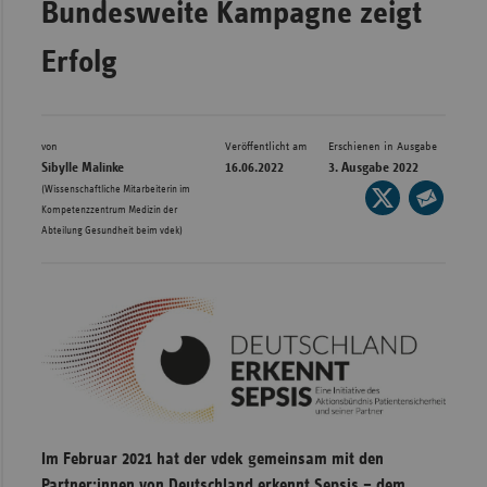
Bundesweite Kampagne zeigt
Bad
Württe
Erfolg
Bayern
Berlin
Breme
von
Veröffentlicht am
Erschienen in Ausgabe
Sibylle Malinke
16.06.2022
3. Ausgabe 2022
Hambu
(Wissenschaftliche Mitarbeiterin im
Seite
Kompetenzzentrum Medizin der
auf
Hessen
Seite
Abteilung Gesundheit beim vdek)
X
per
Meckle
teilen
E-
Vorpo
Mail
Nieder
teilen
Nordrh
Westfa
Rheinl
Pfal
Im Februar 2021 hat der vdek gemeinsam mit den
Saarla
Partner:innen von Deutschland erkennt Sepsis – dem