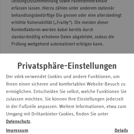
Leistungszusammenhang sowie Patientenmerkmale
erfassen lassen. Hierzu zählen unter anderem stationär
behandlungsbedürftige Dia gnosen oder eine altersbedingt
erhöhte Vulnerabilität („Frailty“). Die meisten dieser
Kontextfaktoren werden dabei bereits durch
standardmäßig erhobene Daten abgebildet, sodass die
Prüfung weitgehend automatisiert erfolgen kann.
Privatsphäre-Einstellungen
Der vdek verwendet Cookies und andere Funktionen, um
Ihnen einen sicheren und komfortablen Website-Besuch zu
ermöglichen. Entscheiden Sie selbst, welche Funktionen Sie
zulassen möchten. Sie können Ihre Einstellungen jederzeit
in der Fußzeile anpassen. Weitere Informationen, etwa zum
Umgang mit Drittanbieter-Cookies, finden Sie unter
Datenschutz
.
Impressum
Details