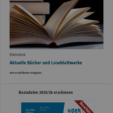
Bibliothek
Aktuelle Bücher und Loseblattwerke
von ersatzkasse magazin.
Seitennavigation
Seitenleiste
Basisdaten 2025/26 erschienen
mit
Broschüre
weiteren
Informationen