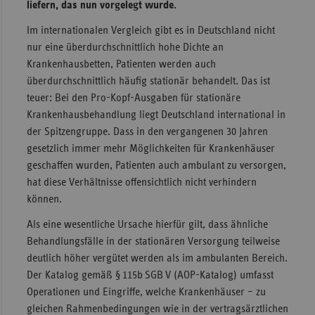
liefern, das nun vorgelegt wurde.
Sachse
Im internationalen Vergleich gibt es in Deutschland nicht
Sachse
nur eine überdurchschnittlich hohe Dichte an
Anhal
Krankenhausbetten, Patienten werden auch
überdurchschnittlich häufig stationär behandelt. Das ist
Schles
teuer: Bei den Pro-Kopf-Ausgaben für stationäre
Holst
Krankenhausbehandlung liegt Deutschland international in
Thürin
der Spitzengruppe. Dass in den vergangenen 30 Jahren
gesetzlich immer mehr Möglichkeiten für Krankenhäuser
geschaffen wurden, Patienten auch ambulant zu versorgen,
hat diese Verhältnisse offensichtlich nicht verhindern
können.
Als eine wesentliche Ursache hierfür gilt, dass ähnliche
Behandlungsfälle in der stationären Versorgung teilweise
deutlich höher vergütet werden als im ambulanten Bereich.
Der Katalog gemäß § 115b SGB V (AOP-Katalog) umfasst
Operationen und Eingriffe, welche Krankenhäuser – zu
gleichen Rahmenbedingungen wie in der vertragsärztlichen