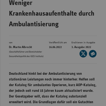
Weniger
Bad
Württe
Krankenhausaufenthalte durch
Bayern
Ambulantisierung
Berlin
Breme
Hambu
von
Veröffentlicht am
Erschienen in Ausgabe
Dr. Martin Albrecht
16.06.2022
3. Ausgabe 2022
Hessen
(Geschäftsführer und Bereichsleiter
Seite
Meckle
Gesundheitspolitik des IGES Instituts)
auf
Seite
Vorpo
X
per
Nieder
teilen
E-
Deutschland hinkt bei der Ambulantisierung von
Mail
Nordrh
stationären Leistungen noch immer hinterher. Helfen soll
teilen
Westfa
der Katalog für ambulantes Operieren, kurz AOP-Katalog,
der jedoch seit rund 15 Jahren kaum aktualisiert wurde.
Rheinl
Der Gesetzgeber will, dass der Katalog substanziell
Pfal
erweitert wird. Die Grundlagen dafür soll ein Gutachten
Saarla