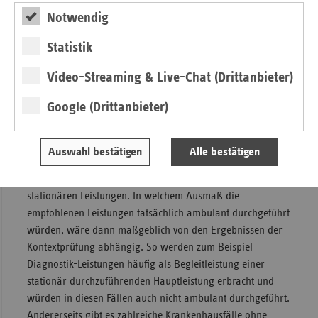
Notwendig
Statistik
Video-Streaming & Live-Chat (Drittanbieter)
Google (Drittanbieter)
Die empfohlenen Leistungen wurden im Jahr 2019 rund 15
Auswahl bestätigen
Alle bestätigen
Millionen Mal stationär durchgeführt, das entspricht etwas
mehr als einem Viertel der Gesamthäufigkeit aller
stationären Leistungen. In welchem Ausmaß die
empfohlenen Leistungen tatsächlich ambulant durchgeführt
würden, wäre dann maßgeblich von den Ergebnissen der
Kontextprüfung abhängig. So werden zum Beispiel
Diagnostik-Leistungen häufig als Begleitleistung einer
stationär durchzuführenden Hauptleistung erbracht und
würden in diesen Fällen auch nicht ambulant durchgeführt.
Andererseits gibt es zahlreiche Krankenhausfälle ohne