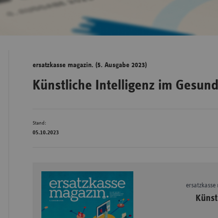
Bad
Württe
Bayern
ersatzkasse magazin. (5. Ausgabe 2023)
Berlin
Künstliche Intelligenz im Gesu
Breme
Hambu
Stand:
Hessen
05.10.2023
Meckle
Vorpo
Nieder
ersatzkasse
Nordrh
Künst
Westfa
Rheinl