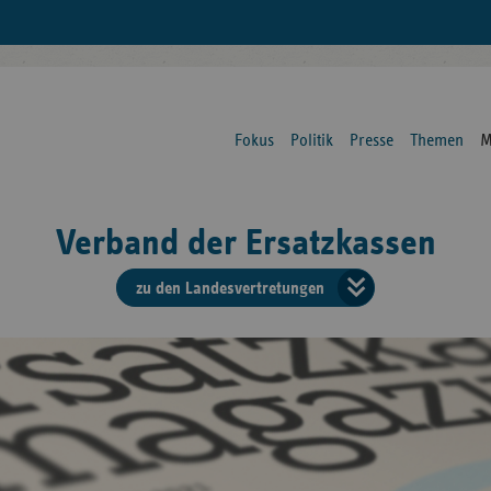
Fokus
Politik
Presse
Themen
M
Verband der Ersatzkassen
zu den Landesvertretungen
Verban
der
Ersatzk
vd
Bundes