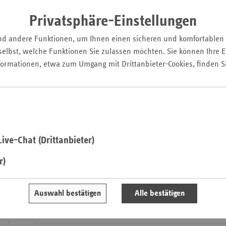
Pfal
Künstliche Intelli
Privatsphäre-Einstellungen
Einzug in den Gesundhe
Saarla
trägt sie dazu bei, die 
nd andere Funktionen, um Ihnen einen sicheren und komfortablen
Sachse
und Prozesse effizien
elbst, welche Funktionen Sie zulassen möchten. Sie können Ihre Ei
werden sich viele w
Sachse
formationen, etwa zum Umgang mit Drittanbieter-Cookies, finden S
ergeben. Dabei gilt e
Anhal
und Chancen von 
Schles
ethischen Fragest
Holst
Thürin
ive-Chat (Drittanbieter)
r)
Ausgewählte Artikel
Auswahl bestätigen
Alle bestätigen
Schwerpunkt: Künstliche Intelligenz im Ge