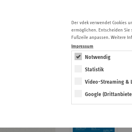
der Gesundheitskompetenz
4. Ausgabe 2025: Delegation
in der Praxis
Der vdek verwendet Cookies u
ermöglichen. Entscheiden Sie s
Archiv
Fußzeile anpassen. Weitere In
Jahresverzeichnisse
Impressum
Impressum Magazin
Notwendig
Statistik
Seitenleiste
Basisdaten 2025/26
Video-Streaming & L
mit
erschienen
weiteren
Google (Drittanbiete
Broschüre
Informationen