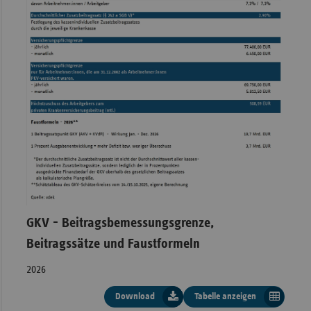
Sachse
Sachse
Anhal
Schles
Holst
Thürin
GKV - Beitragsbemessungsgrenze,
Beitragssätze und Faustformeln
2026
Download
Tabelle anzeigen