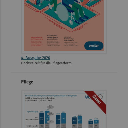
2,69
Jahre)
Chronischer Schmerz
3,00
mit Dauermedikation
Diabetische
Ketoazidose, Koma bei
3,04
weiter
Diabetes
4. Ausgabe 2026
Höchste Zeit für die Pflegereform
Depressionen,
manische/bipolare
3,37
Störungen
Pflege
Dialysestatus, Apherese
3,66
Daten
COPD, Emphysem,
4,24
Bronchiektasen