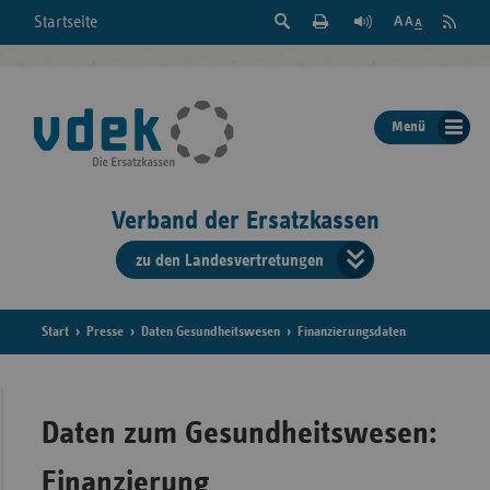
Suche
Seite
RSS
Startseite
Feed
einblenden
Drucken
abonni
Schrift
/
ausblenden
der
Menü
Seite
ändern
Verband der Ersatzkassen
zu den Landesvertretungen
Verband
der
Ersatzkass
Start
Presse
Daten Gesundheitswesen
Finanzierungsdaten
vd
Bundes
Daten zum Gesundheitswesen:
Finanzierung