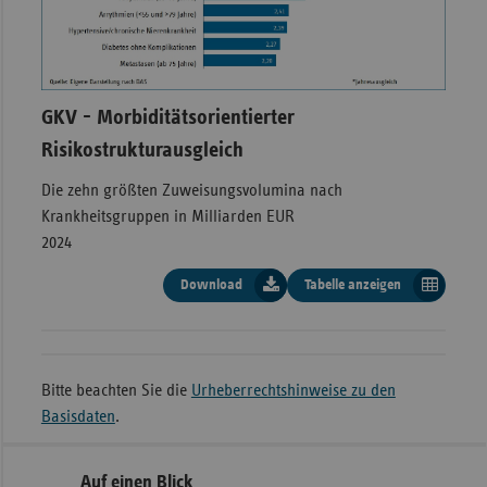
AOK
100,66
BKK
99,72
GKV - Morbiditätsorientierter
IKK
98,81
Risikostrukturausgleich
KBS
97,57
Die zehn größten Zuweisungsvolumina nach
Krankheitsgruppen in Milliarden EUR
vdek
99,85
2024
Download
Tabelle anzeigen
GKV -
Morbiditätsorientierter
Risikostrukturausgleich, 10
Bitte beachten Sie die
Urheberrechtshinweise zu den
Basisdaten
.
größe Zuweisungsvolumina
nach Krankheitsgruppen in
Seitennavigation
Seitenleiste
Auf einen Blick