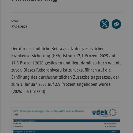
Bad
Württe
Bayern
Stand:
Seite
27.05.2026
Berlin
auf
Seite
X
per
Breme
teilen
E-
Der durchschnittliche Beitragssatz der gesetzlichen
Hambu
Mail
Krankenversicherung (GKV) ist von 17,1 Prozent 2025 auf
Hessen
teilen
17,5 Prozent 2026 gestiegen und liegt damit so hoch wie nie
Meckle
zuvor. Dieses Rekordniveau ist zurückzuführen auf die
Vorpo
Erhöhung des durchschnittlichen Zusatzbeitragssatzes, der
zum 1. Januar 2026 auf 2,9 Prozent angehoben wurde
Nieder
(2025: 2,5 Prozent).
Nordrh
Westfa
Rheinl
Pfal
Saarla