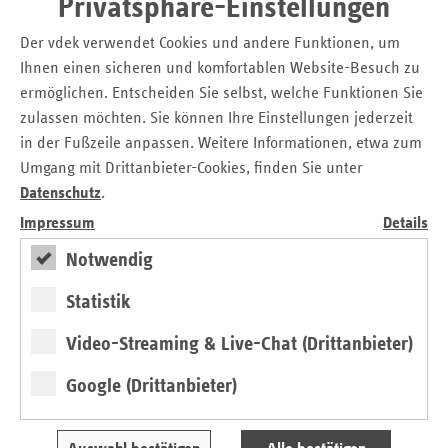
Privatsphäre-Einstellungen
Ausgabenentwicklung =
> 4,0 ≤ 4,4
2,10
9
mehr Defizit bzw. weniger
3,7
durchschnittlichen
Der vdek verwendet Cookies und andere Funktionen, um
Überschuss in Milliarden
Zusatzbeitragssatzes, in
Ihnen einen sicheren und komfortablen Website-Besuch zu
Euro
ermöglichen. Entscheiden Sie selbst, welche Funktionen Sie
Prozent, 2021 bis 2026
zulassen möchten. Sie können Ihre Einstellungen jederzeit
in der Fußzeile anpassen. Weitere Informationen, etwa zum
vom BMG
Umgang mit Drittanbieter-Cookies, finden Sie unter
tatsächlicher
festgelegter
Datenschutz
.
Jahr
ZBS in
ZBS in
Prozent
Impressum
Details
Prozent
GKV - Beitragsbemessungs- und
Notwendig
Versicherungspflichtgrenzen
2021
1,30
1,28
Statistik
in EUR je Monat
2022
1,30
1,36
Video-Streaming & Live-Chat (Drittanbieter)
2021 - 2026
2023
1,60
1,51
Google (Drittanbieter)
Download
Tabelle anzeigen
GKV - Beitragsbemessungs- und
2024
1,70
1,82
Versicherungspflichtgrenzen, in EUR je Mon