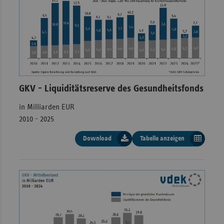
2024
0,06
0,20
2025
0,18
0,20
GKV - Liquiditätsreserve des Gesundheitsfonds
in Milliarden EUR
2010 - 2025
Download
Tabelle anzeigen
GKV - Gesundheitsfonds,
Liquiditätsreserve in Milliarden Euro,
2010 - 2025
Liquidität
Jahr
Mindestreserve
Überschuss