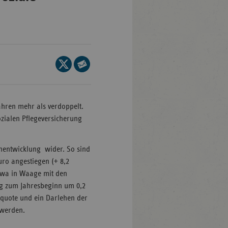
en-
mberg
Seite
auf
Seite
/Brandenburg
X
per
n
teilen
E-
ahren mehr als verdoppelt.
rg
Mail
zialen Pflegeversicherung
teilen
nburg-
enentwicklung wider. So sind
mmern
uro angestiegen (+ 8,2
twa in Waage mit den
sachsen
ng zum Jahresbeginn um 0,2
ein-
quote und ein Darlehen der
len
 werden.
and-