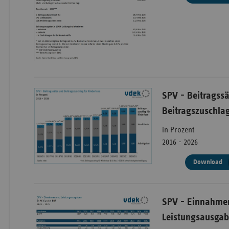
SPV - Beitra
Beitragssätze
2026
Ru
SPV - Beitragss
Beitragszuschlag
Beitragsbemessungs
in Prozent
2016 - 2026
Beitragsbemessung
Download
SPV - Beitrag
Beitragssätze
Beitragszuschl
SPV - Einnahme
Prozent, 2016
Arbeitnehmer:inne
Leistungsausga