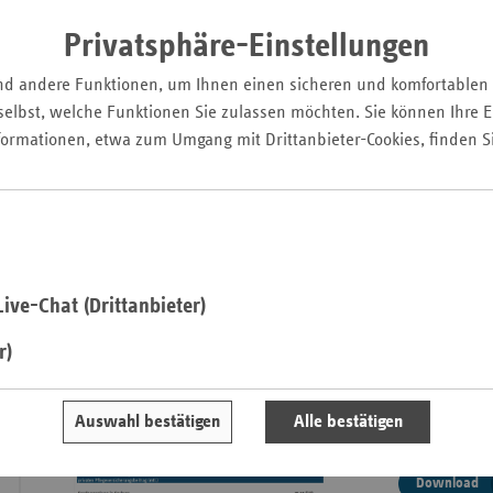
Pfal
Privatsphäre-Einstellungen
Saarla
SPV - Leistunge
nd andere Funktionen, um Ihnen einen sicheren und komfortablen
Sachse
elbst, welche Funktionen Sie zulassen möchten. Sie können Ihre Ei
nach Pflegegraden i
Sachse
formationen, etwa zum Umgang mit Drittanbieter-Cookies, finden S
2026
Anhal
Schles
Holst
Thürin
ive-Chat (Drittanbieter)
r)
SPV - Beitragsb
Beitragssätze u
Auswahl bestätigen
Alle bestätigen
2026
Download