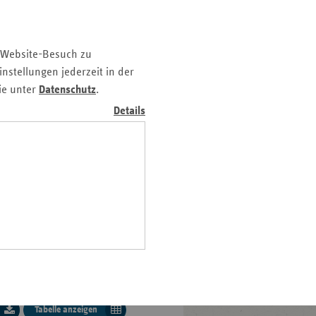
z
nd
n
 Website-Besuch zu
n
nstellungen jederzeit in der
n EUR
n-
ie unter
Datenschutz
.
t
Details
Download
wig-
ein
gen
emessungsgrenze,
nd Faustformeln
Tabelle anzeigen