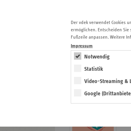
Seitenleiste
Auf einen Blick
mit
Der vdek verwendet Cookies u
Glossar
weiteren
ermöglichen. Entscheiden Sie s
Informationen
Kontakt und Anfahrt
Fußzeile anpassen. Weitere In
Der vdek
Impressum
Karriere
Die GKV
Notwendig
Statistik
ersatzkasse magazin.
Video-Streaming & L
ePaper
Google (Drittanbiete