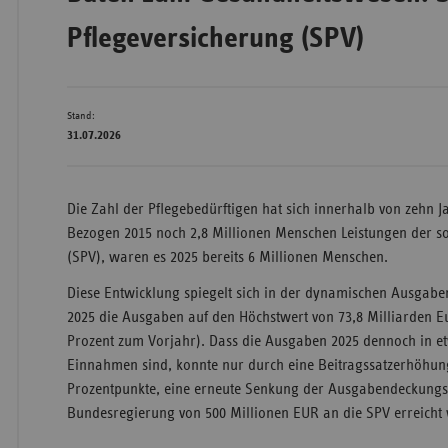
Pflegeversicherung (SPV)
Bad
Württe
Stand:
Bayern
31.07.2026
Berlin
Breme
Die Zahl der Pflegebedürftigen hat sich innerhalb von zehn J
Hambu
Bezogen 2015 noch 2,8 Millionen Menschen Leistungen der so
Hessen
(SPV), waren es 2025 bereits 6 Millionen Menschen.
Meckle
Diese Entwicklung spiegelt sich in der dynamischen Ausgab
Vorpo
2025 die Ausgaben auf den Höchstwert von 73,8 Milliarden E
Prozent zum Vorjahr). Dass die Ausgaben 2025 dennoch in e
Nieder
Einnahmen sind, konnte nur durch eine Beitragssatzerhöhu
Nordrh
Prozentpunkte, eine erneute Senkung der Ausgabendeckungs
Westfa
Bundesregierung von 500 Millionen EUR an die SPV erreicht
Rheinl