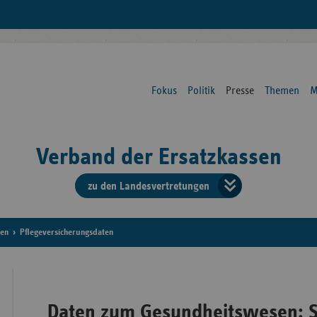
Fokus
Politik
Presse
Themen
M
Verband der Ersatzkassen
zu den Landesvertretungen
Verban
der
sen
Pflegeversicherungsdaten
Ersatzk
vd
Daten zum Gesundheitswesen: S
Bundes