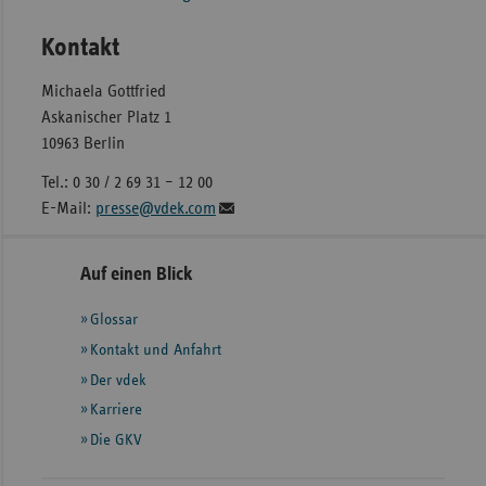
Kontakt
Michaela Gottfried
Askanischer Platz 1
10963 Berlin
Tel.: 0 30 / 2 69 31 – 12 00
E-Mail:
presse@vdek.com
Seitennavigation
Seitenleiste
Auf einen Blick
mit
Glossar
weiteren
Informationen
Kontakt und Anfahrt
Der vdek
Karriere
Die GKV