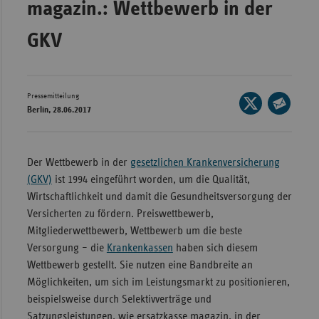
magazin.: Wettbewerb in der
Bad
Württe
GKV
Bayern
Berlin
Breme
Pressemitteilung
Seite
Berlin, 28.06.2017
auf
Hambu
Seite
X
per
Hessen
teilen
E-
Der Wettbewerb in der
gesetzlichen Krankenversicherung
Meckle
Mail
(GKV)
ist 1994 eingeführt worden, um die Qualität,
Vorpo
teilen
Wirtschaftlichkeit und damit die Gesundheitsversorgung der
Nieder
Versicherten zu fördern. Preiswettbewerb,
Mitgliederwettbewerb, Wettbewerb um die beste
Nordrh
Versorgung – die
Krankenkassen
haben sich diesem
Westfa
Wettbewerb gestellt. Sie nutzen eine Bandbreite an
Rheinl
Möglichkeiten, um sich im Leistungsmarkt zu positionieren,
Pfal
beispielsweise durch Selektivverträge und
Saarla
Satzungsleistungen, wie ersatzkasse magazin. in der