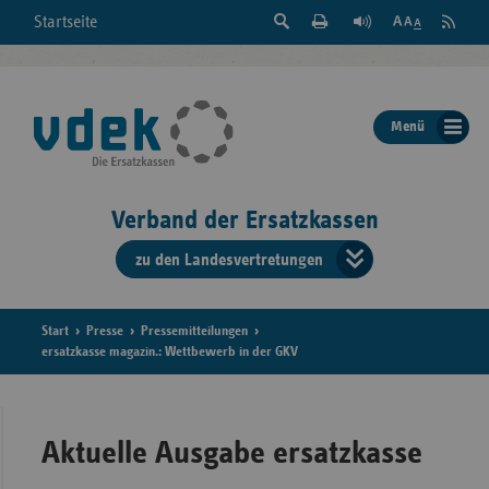
Suche
Seite
RSS
Startseite
Feed
einblenden
Drucken
abonni
Schrift
/
ausblenden
der
Menü
Seite
ändern
Verband der Ersatzkassen
zu den Landesvertretungen
Verband
der
Ersatzkass
Start
Presse
Pressemitteilungen
ersatzkasse magazin.: Wettbewerb in der GKV
vd
Bundes
Aktuelle Ausgabe ersatzkasse