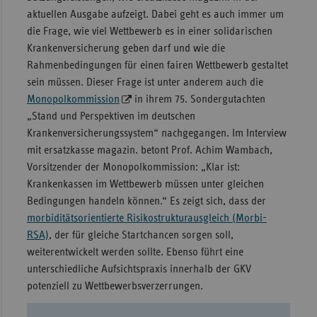
aktuellen Ausgabe aufzeigt. Dabei geht es auch immer um
Sachse
die Frage, wie viel Wettbewerb es in einer solidarischen
Sachse
Krankenversicherung geben darf und wie die
Anhal
Rahmenbedingungen für einen fairen Wettbewerb gestaltet
sein müssen. Dieser Frage ist unter anderem auch die
Schles
Monopolkommission
in ihrem 75. Sondergutachten
Holst
„Stand und Perspektiven im deutschen
Thürin
Krankenversicherungssystem“ nachgegangen. Im Interview
mit ersatzkasse magazin. betont Prof. Achim Wambach,
Vorsitzender der Monopolkommission: „Klar ist:
Krankenkassen im Wettbewerb müssen unter gleichen
Bedingungen handeln können.“ Es zeigt sich, dass der
morbiditätsorientierte Risikostrukturausgleich (Morbi-
RSA)
, der für gleiche Startchancen sorgen soll,
weiterentwickelt werden sollte. Ebenso führt eine
unterschiedliche Aufsichtspraxis innerhalb der GKV
potenziell zu Wettbewerbsverzerrungen.