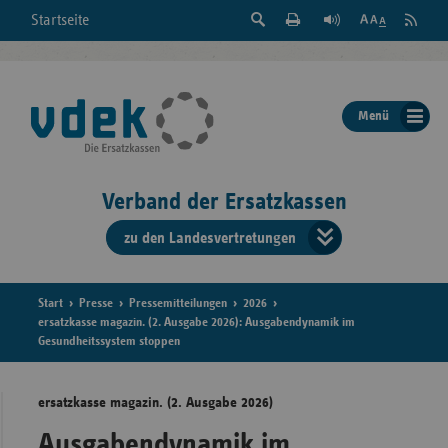
Suche
Seite
RSS
Startseite
Feed
einblenden
Drucken
abonni
Schrift
/
ausblenden
der
Menü
Seite
ändern
Verband der Ersatzkassen
zu den Landesvertretungen
Verband
der
Ersatzkass
Start
Presse
Pressemitteilungen
2026
ersatzkasse magazin. (2. Ausgabe 2026): Ausgabendynamik im
Gesundheitssystem stoppen
vd
Bundes
ersatzkasse magazin. (2. Ausgabe 2026)
Ausgabendynamik im