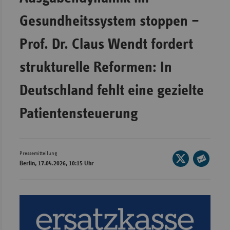
Bad
Württe
Gesundheitssystem stoppen –
Bayern
Prof. Dr. Claus Wendt fordert
Berlin
strukturelle Reformen: In
Breme
Hambu
Deutschland fehlt eine gezielte
Hessen
Patientensteuerung
Meckle
Vorpo
Nieder
Pressemitteilung
Seite
Berlin, 17.04.2026, 10:15 Uhr
Nordrh
auf
Seite
Westfa
X
per
teilen
E-
Rheinl
Mail
Pfal
teilen
Saarla