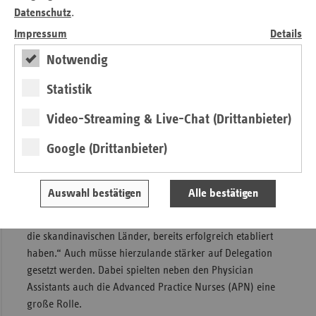
Datenschutz
.
Delegation“
Impressum
Details
Gesundheitssoziologe Prof. Dr. Claus Wendt sieht im
Notwendig
Gesundheitswesen erhebliches Verbesserungspotenzial bei
den Versorgungsstrukturen: „In Deutschland gehen die
Statistik
Menschen im internationalen Vergleich häufig zur Ärztin
oder zum Arzt, eine zielgerichtete Patientensteuerung zur
Video-Streaming & Live-Chat (Drittanbieter)
fachärztlichen Behandlung gibt es nicht“, konstatierte er im
Google (Drittanbieter)
Interview mit
ersatzkasse magazin.
Er begrüßte, dass
Bundesgesundheitsministerin Nina Warken dieses Problem
jetzt angehe und verwies dabei auf internationale
Auswahl bestätigen
Alle bestätigen
Beispiele: „Wir brauchen eine gute Primärversorgung, die
viele andere Länder, beispielsweise die Niederlande und
die skandinavischen Länder, bereits erfolgreich etabliert
haben.“ Auch müsse hierzulande stärker auf Delegation
gesetzt werden. Dabei spielten neben den Physician
Assistants auch die Advanced Practice Nurses (APN) eine
große Rolle.