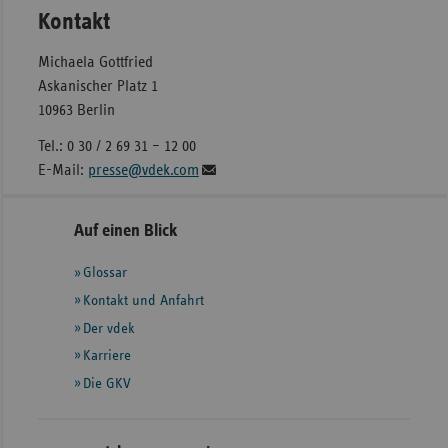
Kontakt
Michaela Gottfried
Askanischer Platz 1
10963 Berlin
Tel.: 0 30 / 2 69 31 – 12 00
E-Mail:
presse@vdek.com
Seitennavigation
Seitenleiste
Auf einen Blick
mit
Glossar
weiteren
Informationen
Kontakt und Anfahrt
Der vdek
Karriere
Die GKV