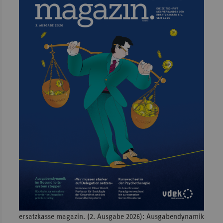
Sachse
Sachse
Anhal
Schles
Holst
Thürin
ersatzkasse magazin. (2. Ausgabe 2026): Ausgabendynamik