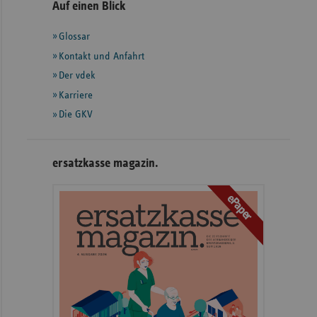
Seitennavigation
Seitenleiste
Auf einen Blick
mit
Glossar
weiteren
Informationen
Kontakt und Anfahrt
Der vdek
Karriere
Die GKV
ersatzkasse magazin.
ePaper