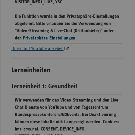
VISITOR_INFO1_LIVE, YSC
Sachse
Die Funktion wurde in den Privatsphäre-Einstellungen
Sachse
abgelehnt. Bitte erlauben Sie die Verwendung von
Anhal
"Video-Streaming & Live-Chat (Drittanbieter)" unter
Schles
den
Privatsphäre-Einstellungen
.
Holst
Direkt auf YouTube ansehen
Thürin
Lerneinheiten
Lerneinheit 1: Gesundheit
Wir verwenden für das Video-Streaming und den Live-
Chat Dienste von YouTube und von Tageszentrum
Bundespressekonferenz/B2Events. Bei Deaktivierung
können diese Inhalte nicht angezeigt werden. Cookies:
ims-cms.net, CONSENT, DEVICE_INFO,