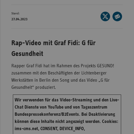
Bad
Württe
Stand:
Seite
Bayern
27.04.2023
auf
Seite
X
Berlin
per
teilen
E-
Breme
Rap-Video mit Graf Fidi: G für
Mail
Hambu
Gesundheit
teilen
Hessen
Rapper Graf Fidi hat im Rahmen des Projekts GESUND!
Meckle
zusammen mit den Beschäftigten der Lichtenberger
Vorpo
Werkstätten in Berlin den Song und das Video „G für
Gesundheit“ produziert.
Nieder
Nordrh
Wir verwenden für das Video-Streaming und den Live-
Westfa
Chat Dienste von YouTube und von Tageszentrum
Bundespressekonferenz/B2Events. Bei Deaktivierung
Rheinl
können diese Inhalte nicht angezeigt werden. Cookies:
Pfal
ims-cms.net, CONSENT, DEVICE_INFO,
Saarla