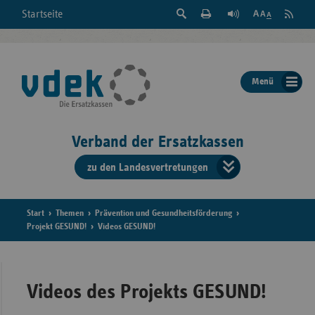
Suche
Seite
RSS
Startseite
Feed
einblenden
Drucken
abonni
Schrift
/
ausblenden
der
Menü
Seite
ändern
Verband der Ersatzkassen
zu den Landesvertretungen
Verband
der
Ersatzkass
Start
Themen
Prävention und Gesundheitsförderung
Projekt GESUND!
Videos GESUND!
vd
Bundes
Videos des Projekts GESUND!