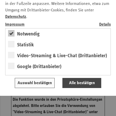
in der Fußzeile anpassen. Weitere Informationen, etwa zum
abgelehnt. Bitte erlauben Sie die Verwendung von
Umgang mit Drittanbieter-Cookies, finden Sie unter
"Video-Streaming & Live-Chat (Drittanbieter)" unter
Datenschutz
.
den
Privatsphäre-Einstellungen
.
Impressum
Details
Direkt auf YouTube ansehen
Notwendig
Lerneinheit 3: Herz
Statistik
Video-Streaming & Live-Chat (Drittanbieter)
Wir verwenden für das Video-Streaming und den Live-
Chat Dienste von YouTube und von Tageszentrum
Google (Drittanbieter)
Bundespressekonferenz/B2Events. Bei Deaktivierung
können diese Inhalte nicht angezeigt werden. Cookies:
ims-cms.net, CONSENT, DEVICE_INFO,
Auswahl bestätigen
Alle bestätigen
VISITOR_INFO1_LIVE, YSC
Die Funktion wurde in den Privatsphäre-Einstellungen
abgelehnt. Bitte erlauben Sie die Verwendung von
"Video-Streaming & Live-Chat (Drittanbieter)" unter