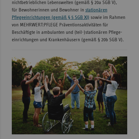
nichtbetrieblichen Lebenswelten (gemäß § 20a SGB V),
Sachse
für Bewohnerinnen und Bewohner in
stationären
Pflegeeinrichtungen (gemäß § 5 SGB XI)
sowie im Rahmen
Sachse
von MEHRWERT:PFLEGE Präventionsaktivitäten für
Anhal
Beschäftigte in ambulanten und (teil-)stationären Pflege­
Schles
einrichtungen und Kranken­häusern (gemäß § 20b SGB V).
Holst
Thürin