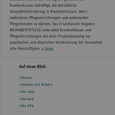
Krankenkassen bekräftigt, die betriebliche
Gesundheitsförderung in Krankenhäusern, (teil-)
stationären Pflegeeinrichtungen und ambulanten
Pflegediensten zu stärken. Das Ersatzkassen-Angebot
MEHRWERT:PFLEGE unterstützt Krankenhäuser und
Pflegeeinrichtungen mit einer Prozessberatung zur
psychischen und physischen Verbesserung der Gesundheit
aller Beschäftigten.
» Lesen
Seitennavigation
Seitenleiste
Auf einen Blick
mit
Glossar
weiteren
Informationen
Kontakt und Anfahrt
Der vdek
Karriere
Die GKV