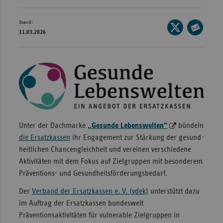
Bad
Württe
Stand:
Seite
Bayern
11.03.2026
auf
Seite
X
Berlin
per
teilen
E-
Breme
Mail
Hambu
teilen
Hessen
Meckle
Unter der Dach­marke
„Gesunde Lebenswelten“
bündeln
Vorpo
die Ersatz­kassen
ihr Engagement zur Stärkung der gesund­­
Nieder
heit­lichen Chancen­gleich­heit und vereinen verschiedene
Aktivitäten mit dem Fokus auf Ziel­gruppen mit besonderem
Nordrh
Präventions- und Gesund­heits­­förderungs­bedarf.
Westfa
Der
Verband der Ersatzkassen e. V. (vdek)
unterstützt dazu
Rheinl
im Auftrag der Ersatzkassen bundes­weit
Pfal
Präventionsaktivitäten für vulnerable Zielgruppen in
Saarla