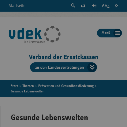
Suche
Seite
RSS
Startseite
Feed
einblenden
Drucken
abonni
Schrift
/
ausblenden
der
Menü
Seite
ändern
Verband der Ersatzkassen
zu den Landesvertretungen
Verband
der
Ersatzkass
Start
Themen
Prävention und Gesundheitsförderung
Gesunde Lebenswelten
vd
Bundes
Gesunde Lebenswelten