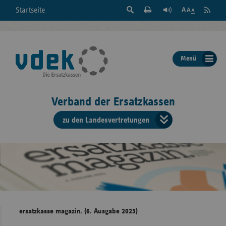
Suche
Seite
RSS
Startseite
Feed
einblenden
Drucken
abonni
Schrift
/
ausblenden
der
Menü
Seite
ändern
Verband der Ersatzkassen
zu den Landesvertretungen
Verband
der
Ersatzkass
vd
Bundes
ersatzkasse magazin. (6. Ausgabe 2023)