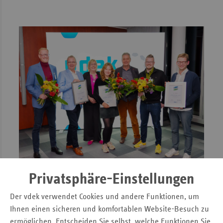
Privatsphäre-Einstellungen
vdek-Zukunftspreis 2023
Vorbildliche Initiativen für eine klimasensible
Der vdek verwendet Cookies und andere Funktionen, um
Versorgung
Ihnen einen sicheren und komfortablen Website-Besuch zu
ermöglichen. Entscheiden Sie selbst, welche Funktionen Sie