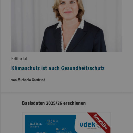
Editorial
Klimaschutz ist auch Gesundheitsschutz
von Michaela Gottfried
Seitennavigation
Seitenleiste
Basisdaten 2025/26 erschienen
mit
Broschüre
weiteren
Informationen