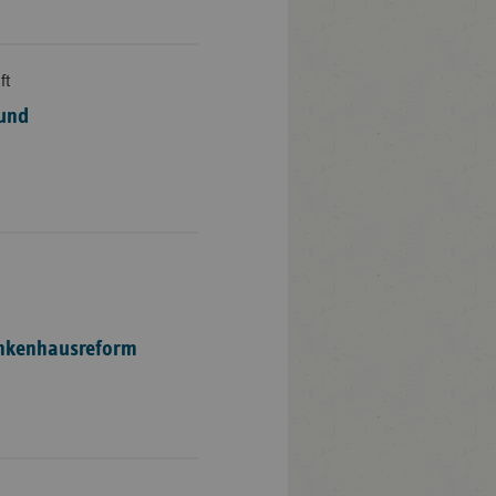
ft
Bund
ankenhausreform