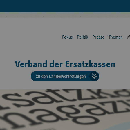
Fokus
Politik
Presse
Themen
M
Verband der Ersatzkassen
zu den Landesvertretungen
Verban
der
Ersatzk
vd
Bundes