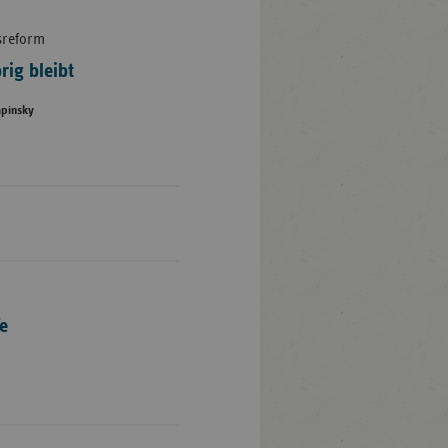
sreform
rig bleibt
apinsky
fe