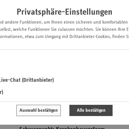
Krankenhausreform
Pfal
Privatsphäre-Einstellungen
Saarla
Die Bund-Länder-Arbeits
nd andere Funktionen, um Ihnen einen sicheren und komfortablen
Sachse
Eckpunktepapier
elbst, welche Funktionen Sie zulassen möchten. Sie können Ihre Ei
verstän
Sachse
formationen, etwa zum Umgang mit Drittanbieter-Cookies, finden S
Refor
Anhal
Qualitätsverbesserunge
Schles
bundeswe
Holst
Qualitätskriterien für 
ist ei
Thürin
Vorhalte
ive-Chat (Drittanbieter)
r)
Auswahl bestätigen
Alle bestätigen
Ausgewählte Artikel