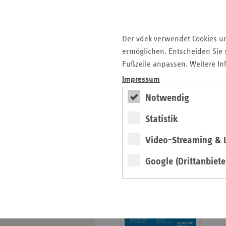
Krankenhauslandschaft
5. Ausgabe 2025: Zukunft
der Gesundheitskompetenz
Der vdek verwendet Cookies u
ermöglichen. Entscheiden Sie s
Archiv
Fußzeile anpassen. Weitere In
Jahresverzeichnisse
Impressum
Impressum Magazin
Notwendig
Statistik
Seitenleiste
Basisdaten 2025/26
Video-Streaming & L
mit
erschienen
weiteren
Google (Drittanbiete
Broschüre
Informationen