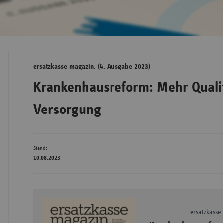
Bad
Württe
Bayern
ersatzkasse magazin. (4. Ausgabe 2023)
Berlin
Krankenhausreform: Mehr Qualit
Breme
Versorgung
Hambu
Hessen
Meckle
Stand:
Vorpo
10.08.2023
Nieder
Nordrh
Westfa
ersatzkasse
Rheinl