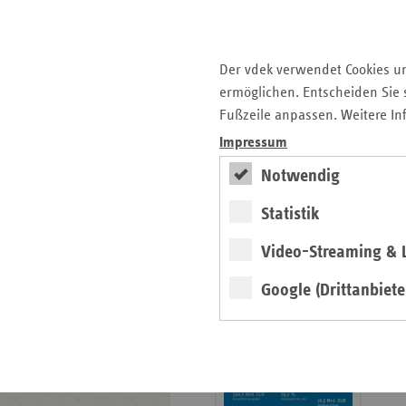
Krankenhauslandschaft
5. Ausgabe 2025: Zukunft
der Gesundheitskompetenz
Der vdek verwendet Cookies u
ermöglichen. Entscheiden Sie s
Archiv
Fußzeile anpassen. Weitere In
Jahresverzeichnisse
Impressum
Impressum Magazin
Notwendig
Statistik
Seitenleiste
Basisdaten 2025/26
Video-Streaming & L
mit
erschienen
weiteren
Google (Drittanbiete
Broschüre
Informationen