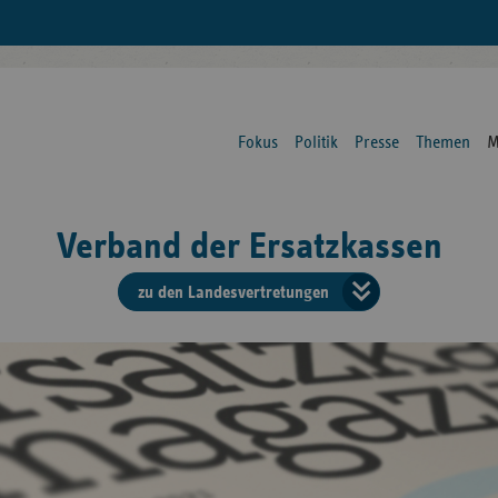
Fokus
Politik
Presse
Themen
M
Verband der Ersatzkassen
zu den Landesvertretungen
Verban
der
Ersatzk
vd
Bundes