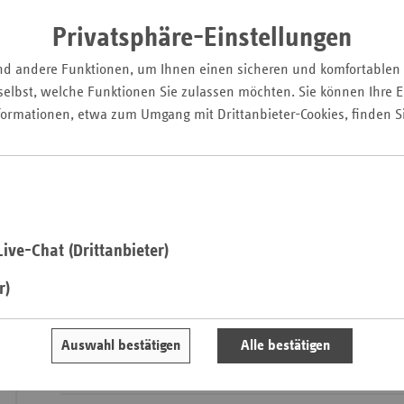
Gesundheitsrefor
Pfal
Privatsphäre-Einstellungen
Kommission da
Saarla
reformieren. Der Zugang
nd andere Funktionen, um Ihnen einen sicheren und komfortablen
Sachse
Bezahlbarkeit von M
elbst, welche Funktionen Sie zulassen möchten. Sie können Ihre Ei
weit sichergestellt wer
Sachse
formationen, etwa zum Umgang mit Drittanbieter-Cookies, finden S
Einführ
Anhal
Gesundheitsdat
Schles
grenzüberschr
Holst
Gesundhe
Thürin
ive-Chat (Drittanbieter)
r)
Ausgewählte Artikel
Auswahl bestätigen
Alle bestätigen
Schwerpunkt: Für ein gesundes Europa