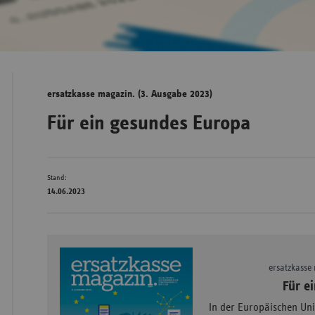
Bad
Württe
Bayern
ersatzkasse magazin. (3. Ausgabe 2023)
Berlin
Für ein gesundes Europa
Breme
Hambu
Stand:
Hessen
14.06.2023
Meckle
Vorpo
Nieder
ersatzkasse
Nordrh
Für e
Westfa
In der Europäischen Uni
Rheinl