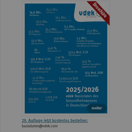
Broschüre
weiteren
Informationen
weiter
29. Auflage jetzt kostenlos bestellen:
basisdaten@vdek.com