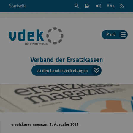
Suche
Seite
RSS
Startseite
Feed
einblenden
Drucken
abonni
Schrift
/
ausblenden
der
Menü
Seite
ändern
Verband der Ersatzkassen
zu den Landesvertretungen
Verband
der
Ersatzkass
vd
Bundes
ersatzkasse magazin. 2. Ausgabe 2019