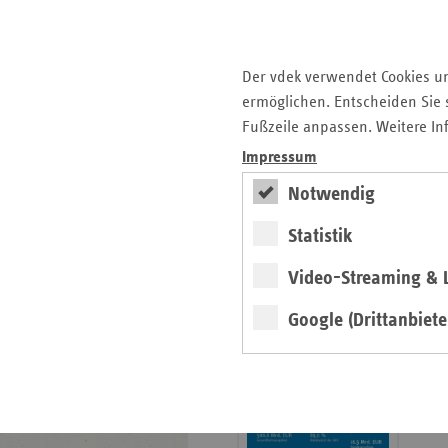
Krankenhauslandschaft
5. Ausgabe 2025: Zukunft
der Gesundheitskompetenz
Der vdek verwendet Cookies u
ermöglichen. Entscheiden Sie s
Archiv
Fußzeile anpassen. Weitere In
Jahresverzeichnisse
Impressum
Impressum Magazin
Notwendig
Statistik
Seitenleiste
Basisdaten 2025/26
Video-Streaming & L
mit
erschienen
weiteren
Google (Drittanbiete
Broschüre
Informationen