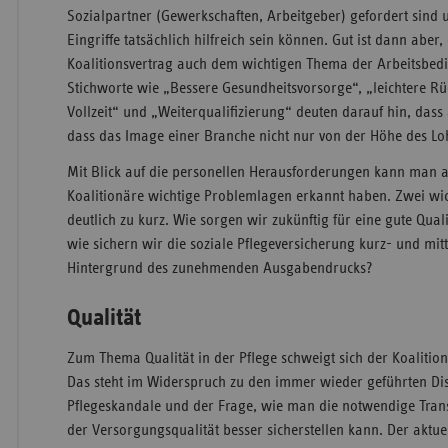
Sozialpartner (Gewerkschaften, Arbeitgeber) gefordert sind u
Eingriffe tatsächlich hilfreich sein können. Gut ist dann aber,
Koalitionsvertrag auch dem wichtigen Thema der Arbeitsbe
Stichworte wie „Bessere Gesundheitsvorsorge“, „leichtere Rüc
Vollzeit“ und „Weiterqualifizierung“ deuten darauf hin, dass a
dass das Image einer Branche nicht nur von der Höhe des 
Mit Blick auf die personellen Herausforderungen kann man al
Koalitionäre wichtige Problemlagen erkannt haben. Zwei w
deutlich zu kurz. Wie sorgen wir zukünftig für eine gute Qua
wie sichern wir die soziale Pflegeversicherung kurz- und mitt
Hintergrund des zunehmenden Ausgabendrucks?
Qualität
Zum Thema Qualität in der Pflege schweigt sich der Koalitio
Das steht im Widerspruch zu den immer wieder geführten D
Pflegeskandale und der Frage, wie man die notwendige Tra
der Versorgungsqualität besser sicherstellen kann. Der aktuel