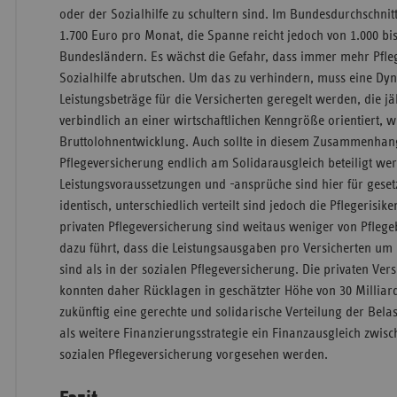
oder der Sozialhilfe zu schultern sind. Im Bundesdurchschnit
1.700 Euro pro Monat, die Spanne reicht jedoch von 1.000 bi
Bundesländern. Es wächst die Gefahr, dass immer mehr Pfleg
Sozialhilfe abrutschen. Um das zu verhindern, muss eine Dy
Leistungsbeträge für die Versicherten geregelt werden, die jäh
verbindlich an einer wirtschaftlichen Kenngröße orientiert, w
Bruttolohnentwicklung. Auch sollte in diesem Zusammenhang
Pflegeversicherung endlich am Solidarausgleich beteiligt we
Leistungsvoraussetzungen und -ansprüche sind hier für gesetz
identisch, unterschiedlich verteilt sind jedoch die Pflegerisik
privaten Pflegeversicherung sind weitaus weniger von Pflegeb
dazu führt, dass die Leistungsausgaben pro Versicherten um 
sind als in der sozialen Pflegeversicherung. Die privaten V
konnten daher Rücklagen in geschätzter Höhe von 30 Millia
zukünftig eine gerechte und solidarische Verteilung der Belas
als weitere Finanzierungsstrategie ein Finanzausgleich zwis
sozialen Pflegeversicherung vorgesehen werden.