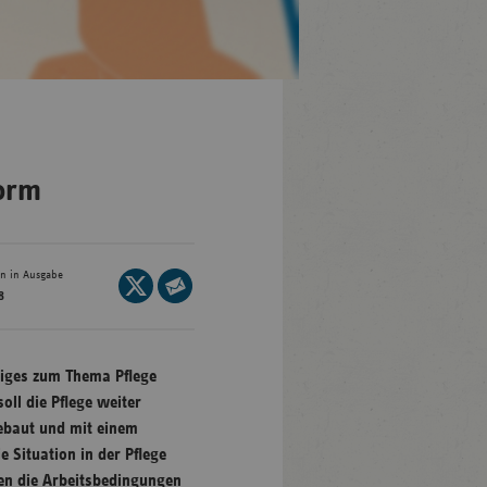
en-
mberg
/Brandenburg
form
n
rg
en in Ausgabe
Seite
8
auf
Seite
nburg-
X
per
mmern
teilen
E-
niges zum Thema Pflege
sachsen
Mail
ll die Pflege weiter
ein-
teilen
gebaut und mit einem
len
 Situation in der Pflege
and-
len die Arbeitsbedingungen