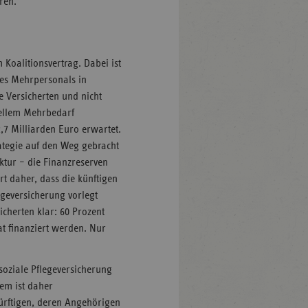
ren.
Koalitionsvertrag. Dabei ist
 des Mehrpersonals in
e Versicherten und nicht
iellem Mehrbedarf
2,7 Milliarden Euro erwartet.
ategie auf den Weg gebracht
tur – die Finanzreserven
rt daher, dass die künftigen
egeversicherung vorlegt
icherten klar: 60 Prozent
t finanziert werden. Nur
 soziale Pflegeversicherung
tem ist daher
ürftigen, deren Angehörigen