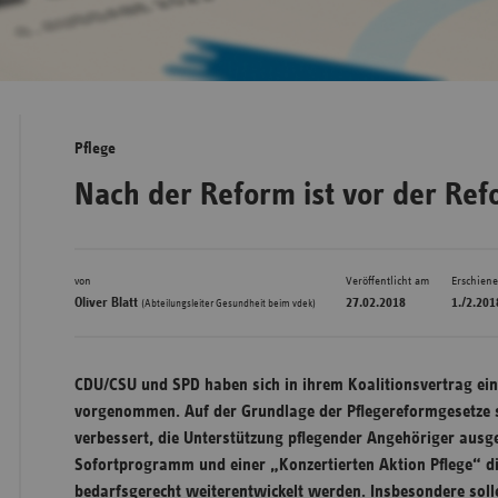
Bad
Württe
Bayern
Pflege
Berlin
Nach der Reform ist vor der Re
Breme
Hambu
von
Veröffentlicht am
Erschien
Hessen
Oliver Blatt
27.02.2018
1./2.201
(Abteilungsleiter Gesundheit beim vdek)
Meckle
Vorpo
CDU/CSU und SPD haben sich in ihrem Koalitionsvertrag ei
Nieder
vorgenommen. Auf der Grundlage der Pflegereformgesetze so
Nordrh
verbessert, die Unterstützung pflegender Angehöriger aus
Westfa
Sofortprogramm und einer „Konzertierten Aktion Pflege“ die
Rheinl
bedarfsgerecht weiterentwickelt werden. Insbesondere sol