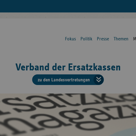
Fokus
Politik
Presse
Themen
M
Verband der Ersatzkassen
zu den Landesvertretungen
Verban
der
Ersatzk
vd
Bundes