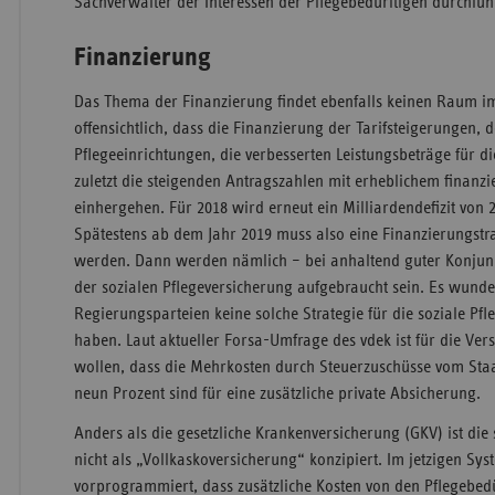
Sachverwalter der Interessen der Pflegebedürftigen durchfüh
Finanzierung
Das Thema der Finanzierung findet ebenfalls keinen Raum im 
offensichtlich, dass die Finanzierung der Tarifsteigerungen,
Pflegeeinrichtungen, die verbesserten Leistungsbeträge für di
zuletzt die steigenden Antragszahlen mit erheblichem finanz
einhergehen. Für 2018 wird erneut ein Milliardendefizit von 
Spätestens ab dem Jahr 2019 muss also eine Finanzierungstr
werden. Dann werden nämlich – bei anhaltend guter Konjunk
der sozialen Pflegeversicherung aufgebraucht sein. Es wunde
Regierungsparteien keine solche Strategie für die soziale Pfl
haben. Laut aktueller Forsa-Umfrage des vdek ist für die Vers
wollen, dass die Mehrkosten durch Steuerzuschüsse vom Staa
neun Prozent sind für eine zusätzliche private Absicherung.
Anders als die gesetzliche Krankenversicherung (GKV) ist die
nicht als „Vollkaskoversicherung“ konzipiert. Im jetzigen Sys
vorprogrammiert, dass zusätzliche Kosten von den Pflegebed