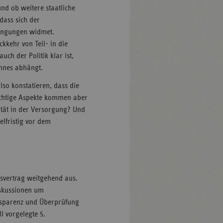
nd ob weitere staatliche
 dass sich der
dingungen widmet.
kkehr von Teil- in die
uch der Politik klar ist,
Lohnes abhängt.
so konstatieren, dass die
ichtige Aspekte kommen aber
lität in der Versorgung? Und
elfristig vor dem
nsvertrag weitgehend aus.
iskussionen um
nsparenz und Überprüfung
l vorgelegte 5.