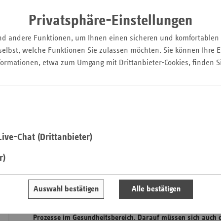
Pfal
Privatsphäre-Einstellungen
Saarla
nd andere Funktionen, um Ihnen einen sicheren und komfortablen
Sachse
elbst, welche Funktionen Sie zulassen möchten. Sie können Ihre Ei
Sachse
formationen, etwa zum Umgang mit Drittanbieter-Cookies, finden S
Anhal
Schles
Holst
Thürin
ive-Chat (Drittanbieter)
r)
Prof. Dr. Axel Ekkernkamp, Geschäftsführer des BG Klinikum
Auswahl bestätigen
Alle bestätigen
Die Digitalisierung nimmt zunehmend Einfluss auf die medi
Prozesse im Gesundheitsbereich. Darauf müssen sich auch 