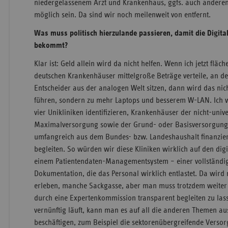
niedergelassenem Arzt und Krankenhaus, ggfs. auch anderen
möglich sein. Da sind wir noch meilenweit von entfernt.
Was muss politisch hierzulande passieren, damit die Digita
bekommt?
Klar ist: Geld allein wird da nicht helfen. Wenn ich jetzt flä
deutschen Krankenhäuser mittelgroße Beträge verteile, an de
Entscheider aus der analogen Welt sitzen, dann wird das nich
führen, sondern zu mehr Laptops und besserem W-LAN. Ich w
vier Unikliniken identifizieren, Krankenhäuser der nicht-univ
Maximalversorgung sowie der Grund- oder Basisversorgung
umfangreich aus dem Bundes- bzw. Landeshaushalt finanzi
begleiten. So würden wir diese Kliniken wirklich auf den dig
einem Patientendaten-Managementsystem – einer vollständig
Dokumentation, die das Personal wirklich entlastet. Da wi
erleben, manche Sackgasse, aber man muss trotzdem weiter m
durch eine Expertenkommission transparent begleiten zu la
vernünftig läuft, kann man es auf all die anderen Themen au
beschäftigen, zum Beispiel die sektorenübergreifende Verso