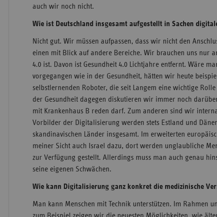
auch wir noch nicht.
Wie ist Deutschland insgesamt aufgestellt in Sachen digita
Nicht gut. Wir müssen aufpassen, dass wir nicht den Anschlus
einen mit Blick auf andere Bereiche. Wir brauchen uns nur a
4.0 ist. Davon ist Gesundheit 4.0 Lichtjahre entfernt. Wäre m
vorgegangen wie in der Gesundheit, hätten wir heute beispie
selbstlernenden Roboter, die seit Langem eine wichtige Rolle
der Gesundheit dagegen diskutieren wir immer noch darübe
mit Krankenhaus B reden darf. Zum anderen sind wir interna
Vorbilder der Digitalisierung werden stets Estland und Dänem
skandinavischen Länder insgesamt. Im erweiterten europäi
meiner Sicht auch Israel dazu, dort werden unglaubliche M
zur Verfügung gestellt. Allerdings muss man auch genau hin
seine eigenen Schwächen.
Wie kann Digitalisierung ganz konkret die medizinische Ve
Man kann Menschen mit Technik unterstützen. Im Rahmen uns
zum Beispiel zeigen wir die neuesten Möglichkeiten, wie ält