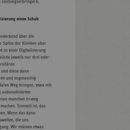
 Leistungserbringern,
lisierung einen Schub
chendeckend über die
r Spitze der Kliniken aber
t zu einer Digitalisierung
ürde jeweils nur drei oder
ersitären
 und diese dann
eren und engmaschig
italen Weg bringen, etwa mit
 automatisierten
rd man manchen Irrweg
achen. Sinnvoll ist, das
ssen. Wenn das dann
sweiten, die uns
rgung. Wir müssen etwas