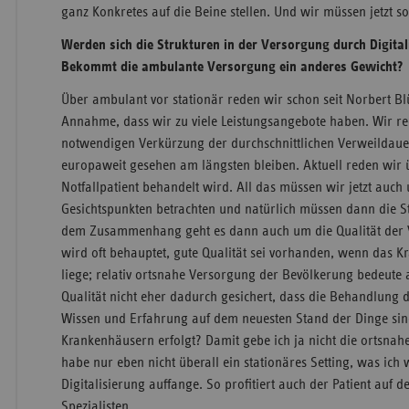
ganz Konkretes auf die Beine stellen. Und wir müssen jetzt s
Werden sich die Strukturen in der Versorgung durch Digita
Bekommt die ambulante Versorgung ein anderes Gewicht?
Über ambulant vor stationär reden wir schon seit Norbert B
Annahme, dass wir zu viele Leistungsangebote haben. Wir r
notwendigen Verkürzung der durchschnittlichen Verweildauer,
europaweit gesehen am längsten bleiben. Aktuell reden wir 
Notfallpatient behandelt wird. All das müssen wir jetzt auch 
Gesichtspunkten betrachten und natürlich müssen dann die St
dem Zusammenhang geht es dann auch um die Qualität der 
wird oft behauptet, gute Qualität sei vorhanden, wenn das 
liege; relativ ortsnahe Versorgung der Bevölkerung bedeute a
Qualität nicht eher dadurch gesichert, dass die Behandlung d
Wissen und Erfahrung auf dem neuesten Stand der Dinge sin
Krankenhäusern erfolgt? Damit gebe ich ja nicht die ortsna
habe nur eben nicht überall ein stationäres Setting, was ic
Digitalisierung auffange. So profitiert auch der Patient auf
Spezialisten.