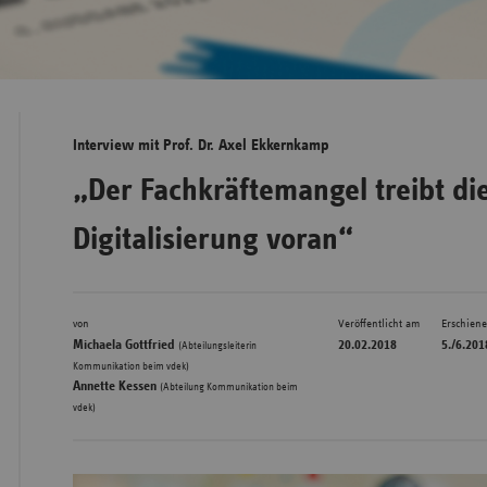
Bad
Württe
Bayern
Interview mit Prof. Dr. Axel Ekkernkamp
Berlin
„Der Fachkräftemangel treibt di
Breme
Digitalisierung voran“
Hambu
Hessen
Meckle
von
Veröffentlicht am
Erschien
Vorpo
Michaela Gottfried
20.02.2018
5./6.201
(Abteilungsleiterin
,
Kommunikation beim vdek)
Nieder
Annette Kessen
(Abteilung Kommunikation beim
vdek)
Nordrh
Westfa
Rheinl