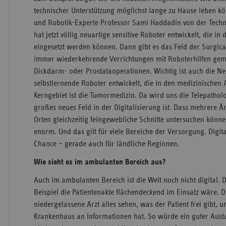
technischer Unterstützung möglichst lange zu Hause leben kö
und Robotik-Experte Professor Sami Haddadin von der Techn
hat jetzt völlig neuartige sensitive Roboter entwickelt, die in
eingesetzt werden können. Dann gibt es das Feld der Surgic
immer wiederkehrende Verrichtungen mit Roboterhilfen ge
Dickdarm- oder Prostataoperationen. Wichtig ist auch die N
selbstlernende Roboter entwickelt, die in den medizinischen 
Kerngebiet ist die Tumormedizin. Da wird uns die Telepatholo
großes neues Feld in der Digitalisierung ist. Dass mehrere Ä
Orten gleichzeitig feingewebliche Schnitte untersuchen könne
enorm. Und das gilt für viele Bereiche der Versorgung. Digita
Chance – gerade auch für ländliche Regionen.
Wie sieht es im ambulanten Bereich aus?
Auch im ambulanten Bereich ist die Welt noch nicht digital.
Beispiel die Patientenakte flächendeckend im Einsatz wäre. 
niedergelassene Arzt alles sehen, was der Patient frei gibt, u
Krankenhaus an Informationen hat. So würde ein guter Aust