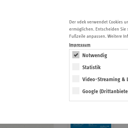
Krankenhauslandschaft
5. Ausgabe 2025: Zukunft
der Gesundheitskompetenz
Der vdek verwendet Cookies u
ermöglichen. Entscheiden Sie s
Archiv
Fußzeile anpassen. Weitere In
Jahresverzeichnisse
Impressum
Impressum Magazin
Notwendig
Statistik
Seitenleiste
Basisdaten 2025/26
Video-Streaming & L
mit
erschienen
weiteren
Google (Drittanbiete
Broschüre
Informationen