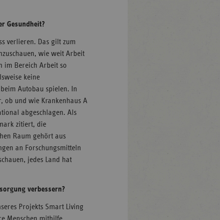
ler Gesundheit?
s verlieren. Das gilt zum
nzuschauen, wie weit Arbeit
an im Bereich Arbeit so
lsweise keine
 beim Autobau spielen. In
r, ob und wie Krankenhaus A
tional abgeschlagen. Als
ark zitiert, die
schen Raum gehört aus
engen an Forschungsmitteln
schauen, jedes Land hat
rsorgung verbessern?
eres Projekts Smart Living
ere Menschen mithilfe