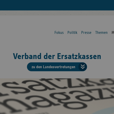
Fokus
Politik
Presse
Themen
M
Verband der Ersatzkassen
zu den Landesvertretungen
Verban
der
Ersatzk
vd
Bundes