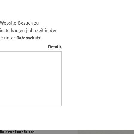
z
nd
 Website-Besuch zu
n
nstellungen jederzeit in der
n-
ie unter
Datenschutz
.
t
Details
wig-
ein
gen
s Unfallkrankenhaus Berlin
zinische Versorgung und
die Krankenhäuser