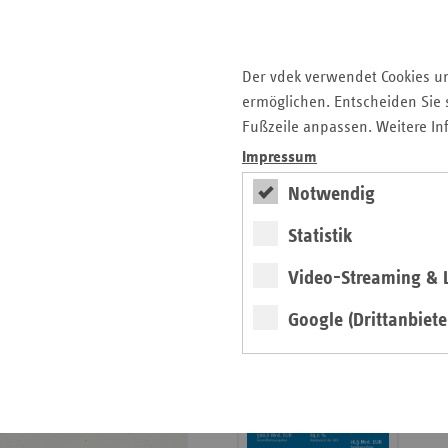
Krankenhauslandschaft
5. Ausgabe 2025: Zukunft
der Gesundheitskompetenz
Der vdek verwendet Cookies u
ermöglichen. Entscheiden Sie s
Archiv
Fußzeile anpassen. Weitere In
Jahresverzeichnisse
Impressum
Impressum Magazin
Notwendig
Statistik
Seitenleiste
Basisdaten 2025/26
Video-Streaming & L
mit
erschienen
weiteren
Google (Drittanbiete
Broschüre
Informationen