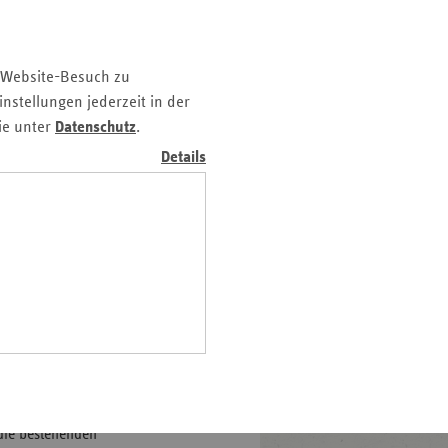
 ist ein vielschichtiges und
z
heblichen gesellschaftlichen
nd
Sammelband analysiert
 Website-Besuch zu
n
lungen, zeigt anhand
nstellungen jederzeit in der
Aufdeckung und Verfolgung
n-
ie unter
Datenschutz
.
ze der Prävention und
t
Details
analytischer und KI-
wig-
ein
er, Carsten Zinßer-Sandmann
gen
 im
 € 69,95, Erich Schmidt
tion von Personen ohne
die bestehenden