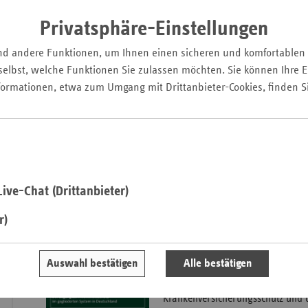
Fehlverhalten im Gesundheitswesen
Pfal
Privatsphäre-Einstellungen
weit verbreitetes Phänomen mit er
Saarla
und finanziellen Folgen. Dieser 
nd andere Funktionen, um Ihnen einen sicheren und komfortablen
Sachse
Erscheinungsformen und Entwick
elbst, welche Funktionen Sie zulassen möchten. Sie können Ihre Ei
praxisnaher Beispiele Wege der 
Sachse
formationen, etwa zum Umgang mit Drittanbieter-Cookies, finden S
auf und diskutiert moderne Ansät
Anhal
Bekämpfung, einschließlich daten
Schles
gestützter Methoden.
Holst
Heiko Burchert, Dominik Schirm
Thürin
(Hg.):
Fehlverhaltensbekämpfung
Gesundheitswesen
,
2025, 375 S.,
ive-Chat (Drittanbieter)
Verlag, Berlin
r)
Krankenversicherung
Auswahl bestätigen
Alle bestätigen
Dieses Werk analysiert die Situa
Krankenversicherungsschutz und 