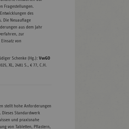
n Fragestellungen.
 Entwicklungen des
s. Die Neuauflage
änderungen aus dem Jahr
verfahren, zur
 Einsatz von
üdiger Schenke (Hg.):
VwGO
2025, XL, 2481 S., € 77, C.H.
en stellt hohe Anforderungen
. Dieses Standardwerk
dwissen und praxisnahe
ng von Tabletten, Pflastern,