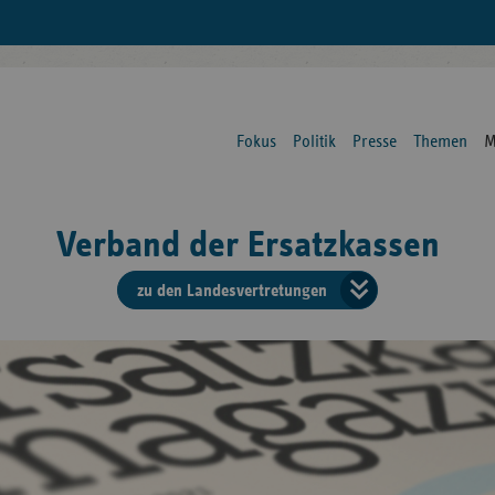
Fokus
Politik
Presse
Themen
M
Verband der Ersatzkassen
zu den Landesvertretungen
Verban
der
Ersatzk
vd
Bundes