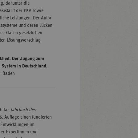
g, darunter die
asistarif der PKV sowie
tliche Leistungen. Der Autor
ngssysteme und deren Lücken
er klaren gesetzlichen
eten Lösungsvorschlag
nkheit. Der Zugang zum
n System in Deutschland
,
en-Baden
et das
Jahrbuch des
6. Auflage einen fundierten
 Entwicklungen im
ner Expertinnen und