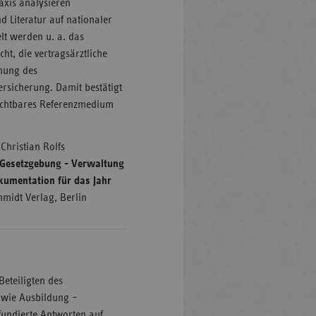
axis analysieren
 Literatur auf nationaler
lt werden u. a. das
ht, die vertragsärztliche
hung des
ersicherung. Damit bestätigt
ichtbares Referenzmedium
 Christian Rolfs
. Gesetzgebung - Verwaltung
okumentation für das Jahr
chmidt Verlag, Berlin
Beteiligten des
 wie Ausbildung –
 fundierte Antworten auf