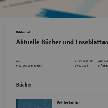
Bad
Württe
Bayern
Bibliothek
Berlin
Aktuelle Bücher und Loseblattw
Breme
Hambu
von
Veröffentlicht am
Erschien
Hessen
ersatzkasse magazin.
19.02.2026
1. Ausg
Meckle
Vorpo
Bücher
Nieder
Nordrh
Westfa
Fehlerkultur
Rheinl