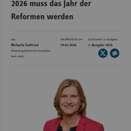
2026 muss das Jahr der
Bad
Württe
Reformen werden
Bayern
Berlin
Breme
von
Veröffentlicht am
Erschienen in Ausgabe
Michaela Gottfried
19.02.2026
1. Ausgabe 2026
Hambu
(Abteilungsleiterin Kommunikation
Seite
beim vdek)
auf
Hessen
Seite
X
per
Meckle
teilen
E-
Vorpo
Mail
Nieder
teilen
Nordrh
Westfa
Rheinl
Pfal
Saarla