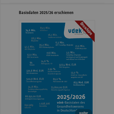
Seitennavigation
Seitenleiste
Basisdaten 2025/26 erschienen
mit
Broschüre
weiteren
Informationen
weiter