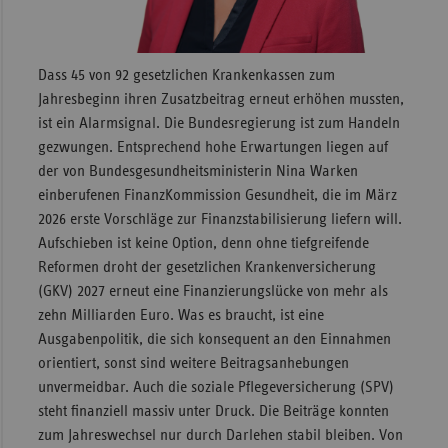
Sachse
Sachse
Dass 45 von 92 gesetzlichen Krankenkassen zum
Anhal
Jahresbeginn ihren Zusatzbeitrag erneut erhöhen mussten,
Schles
ist ein Alarmsignal. Die Bundesregierung ist zum Handeln
Holst
gezwungen. Entsprechend hohe Erwartungen liegen auf
der von Bundesgesundheitsministerin Nina Warken
Thürin
einberufenen FinanzKommission Gesundheit, die im März
2026 erste Vorschläge zur Finanzstabilisierung liefern will.
Aufschieben ist keine Option, denn ohne tiefgreifende
Reformen droht der gesetzlichen Krankenversicherung
(GKV) 2027 erneut eine Finanzierungslücke von mehr als
zehn Milliarden Euro. Was es braucht, ist eine
Ausgabenpolitik, die sich konsequent an den Einnahmen
orientiert, sonst sind weitere Beitragsanhebungen
unvermeidbar. Auch die soziale Pflegeversicherung (SPV)
steht finanziell massiv unter Druck. Die Beiträge konnten
zum Jahreswechsel nur durch Darlehen stabil bleiben. Von