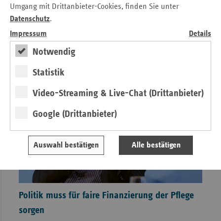
Umgang mit Drittanbieter-Cookies, finden Sie unter
und die Versorgung modernisieren
Datenschutz
.
von ersatzkasse magazin.
Impressum
Details
Notwendig
Statistik
Video-Streaming & Live-Chat (Drittanbieter)
Google (Drittanbieter)
Auswahl bestätigen
Alle bestätigen
Politik muss für faire Finanzierung der Pflege
sorgen