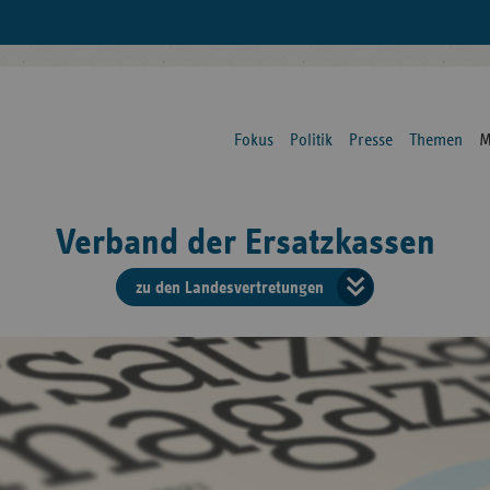
Fokus
Politik
Presse
Themen
M
Verband der Ersatzkassen
zu den Landesvertretungen
Verban
der
Ersatzk
vd
Bundes