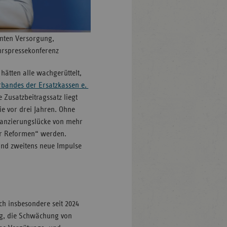
anten Versorgung,
ahrspressekonferenz
hätten alle wachgerüttelt,
rbandes der Ersatzkassen e.
 Zusatzbeitragssatz liegt
ie vor drei Jahren. Ohne
inanzierungslücke von mehr
ter Reformen“ werden.
und zweitens neue Impulse
h insbesondere seit 2024
ung, die Schwächung von