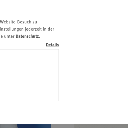
kassen e. V. (vdek) eine
z
cklung, bessere Steuerung
nd
rtung bei der Finanzierung
ek für eine jährliche
 Website-Besuch zu
n
nstellungen jederzeit in der
n-
ie unter
Datenschutz
.
t
Details
wig-
ein
gen