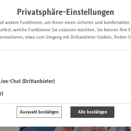
demografiefest aufzustellen, fordert der Verband der Ersatz
Pfal
strikte Orientierung der Ausgaben- an der Einnahmenentwi
Privatsphäre-Einstellungen
Saarla
der Versorgung und mehr gesamtgesellschaftliche Verantwo
versicherungsfremder Leistungen. Zugleich setzt sich der vd
nd andere Funktionen, um Ihnen einen sicheren und komfortablen
Sachse
Entlastung der GKV um weitere Milliardenbeträge ein.
elbst, welche Funktionen Sie zulassen möchten. Sie können Ihre Ei
Sachse
formationen, etwa zum Umgang mit Drittanbieter-Cookies, finden S
Anhal
Schles
Holst
Thürin
ive-Chat (Drittanbieter)
r)
Auswahl bestätigen
Alle bestätigen