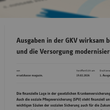
Bad
Württe
Bayern
Berlin
Ausgaben in der GKV wirksam b
Breme
und die Versorgung modernisie
Hambu
Hessen
von
Veröffentlicht am
Erschien
Meckle
ersatzkasse magazin.
19.02.2026
1. Ausg
Vorpo
Nieder
Die finanzielle Lage in der gesetzlichen Krankenversicherung
Nordrh
Auch die soziale Pflegeversicherung (SPV) steht finanziell 
Westfa
wichtigen Säulen der sozialen Sicherung auch für die Zuku
Rheinl