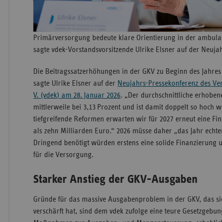
Primärversorgung bedeute klare Orientierung in der ambul
sagte vdek-Vorstandsvorsitzende Ulrike Elsner auf der Neuj
Die Beitragssatzerhöhungen in der GKV zu Beginn des Jahres 
sagte Ulrike Elsner auf der
Neujahrs-Pressekonferenz des Ve
V. (vdek) am 28. Januar 2026
. „Der durchschnittliche erhobene
mittlerweile bei 3,13 Prozent und ist damit doppelt so hoch w
tiefgreifende Reformen erwarten wir für 2027 erneut eine F
als zehn Milliarden Euro.“ 2026 müsse daher „das Jahr ech
Dringend benötigt würden erstens eine solide Finanzierung 
für die Versorgung.
Starker Anstieg der GKV-Ausgaben
Gründe für das massive Ausgabenproblem in der GKV, das sic
verschärft hat, sind dem vdek zufolge eine teure Gesetzgeb