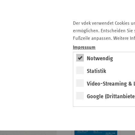
Krankenhauslandschaft
5. Ausgabe 2025: Zukunft
der Gesundheitskompetenz
Der vdek verwendet Cookies u
ermöglichen. Entscheiden Sie s
Archiv
Fußzeile anpassen. Weitere In
Jahresverzeichnisse
Impressum
Impressum Magazin
Notwendig
Statistik
Seitenleiste
Basisdaten 2025/26
Video-Streaming & L
mit
erschienen
weiteren
Google (Drittanbiete
Broschüre
Informationen