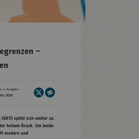
en-
mberg
/Brandenburg
egrenzen –
n
ren
rg
en in Ausgabe
nburg-
Seite
abe 2026
mmern
auf
Seite
X
sachsen
per
teilen
E-
 (GKV) spitzt sich weiter zu.
ein-
Mail
unter hohem Druck. Um beide
len
teilen
nft modern und
and-