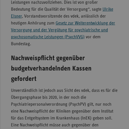
Leistungen nachzuvollziehen. Dies ist von großer
Sachse
Bedeutung für die Qualität der Versorgung“, sagte
Ulrike
Elsner
, Vorstandsvorsitzende des vdek, anlässlich der
Sachse
heutigen Anhörung zum
Gesetz zur Weiterentwicklung der
Anhal
Versorgung und der Vergütung für psychiatrische und
Schles
psychosomatische Leistungen (PsychVVG)
vor dem
Holst
Bundestag.
Thürin
Nachweispflicht gegenüber
budgetverhandelnden Kassen
gefordert
Unverständlich ist jedoch aus Sicht des vdek, dass es für die
Übergangsphase bis 2020, in der noch die
Psychiatriepersonalverordnung (PsychPV) gilt, nur noch
eine Nachweispflicht der Kliniken gegenüber dem Institut
für das Entgeltsystem im Krankenhaus (InEK) geben soll.
Eine Nachweispflicht müsse auch gegenüber den