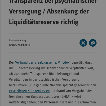
Transparenz bei psychiatrischer
Bad
Württe
Versorgung / Absenkung der
Bayern
Liquiditätsreserve richtig
Berlin
Breme
Hambu
Pressemitteilung
Seite
Berlin, 26.09.2016
auf
Hessen
Seite
X
per
Meckle
teilen
E-
Vorpo
Der
Verband der Ersatzkassen e. V. (vdek)
begrüßt, dass
Mail
die Bundesregierung die Krankenhäuser verpflichten will,
Nieder
teilen
ab 2020 mehr Transparenz über Leistungen und
Nordrh
Vergütungen in der psychiatrischen Versorgung
Westfa
herzustellen. „Die geplante Nachweispflicht gegenüber den
gesetzlichen Krankenkassen
– anhand von Vorgaben des
Rheinl
Gemeinsamen Bundesausschusses (G-BA) – wird
Pfal
mittelfristig helfen, den Personaleinsatz und die erbrachten
Saarla