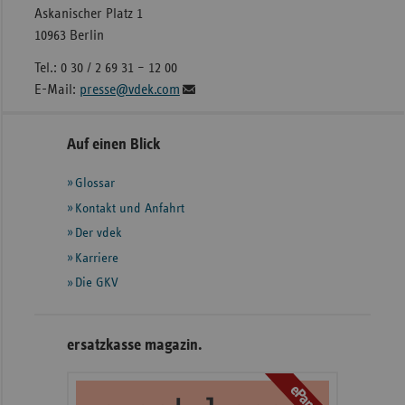
Askanischer Platz 1
10963 Berlin
Tel.: 0 30 / 2 69 31 – 12 00
E-Mail:
presse@vdek.com
Seitennavigation
Seitenleiste
Auf einen Blick
mit
Glossar
weiteren
Informationen
Kontakt und Anfahrt
Der vdek
Karriere
Die GKV
ersatzkasse magazin.
ePaper