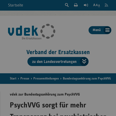
Suche
Seite
RSS
Startseite
Feed
einblenden
Drucken
abonni
Schrift
/
ausblenden
der
Menü
Seite
ändern
Verband der Ersatzkassen
zu den Landesvertretungen
Verband
der
Ersatzkass
Start
Presse
Pressemitteilungen
Bundestagsanhörung zum PsychVVG
vd
vdek zur Bundestagsanhörung zum PsychVVG
Bundes
PsychVVG sorgt für mehr