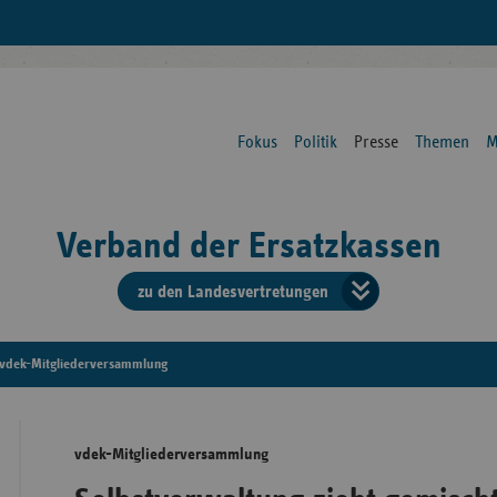
Fokus
Politik
Presse
Themen
M
Verband der Ersatzkassen
zu den Landesvertretungen
Verban
der
vdek-Mitgliederversammlung
Ersatzk
vdek-Mitgliederversammlung
vd
Bundes