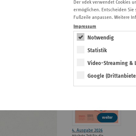
weiteren
Der vdek verwendet Cookies u
Informationen
Kontakt und Anfahrt
ermöglichen. Entscheiden Sie s
Der vdek
Fußzeile anpassen. Weitere In
Karriere
Impressum
Die GKV
Notwendig
Statistik
ersatzkasse magazin.
Video-Streaming & L
ePaper
Google (Drittanbiete
weiter
4. Ausgabe 2026