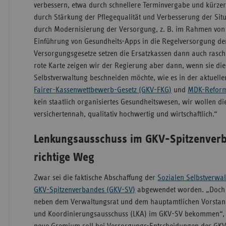
verbessern, etwa durch schnellere Terminvergabe und kürzer
durch Stärkung der Pflegequalität und Verbesserung der Situ
durch Modernisierung der Versorgung, z. B. im Rahmen von 
Einführung von Gesundheits-Apps in die Regelversorgung de
Versorgungsgesetze setzen die Ersatzkassen dann auch rasch
rote Karte zeigen wir der Regierung aber dann, wenn sie die
Selbstverwaltung beschneiden möchte, wie es in der aktuelle
Fairer-Kassenwettbewerb-Gesetz (GKV-FKG)
und
MDK-Reform
kein staatlich organisiertes Gesundheitswesen, wir wollen d
versichertennah, qualitativ hochwertig und wirtschaftlich.“
Lenkungsausschuss im GKV-Spitzenverb
richtige Weg
Zwar sei die faktische Abschaffung der
Sozialen Selbstverwa
GKV-Spitzenverbandes (GKV-SV)
abgewendet worden. „Doch st
neben dem Verwaltungsrat und dem hauptamtlichen Vorstan
und Koordinierungsausschuss (LKA) im GKV-SV bekommen“, k