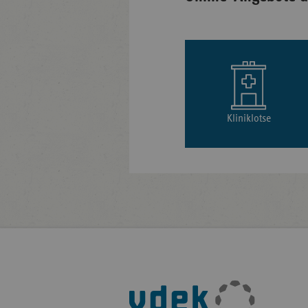
Kliniklotse
Fußleisten-
Navigation