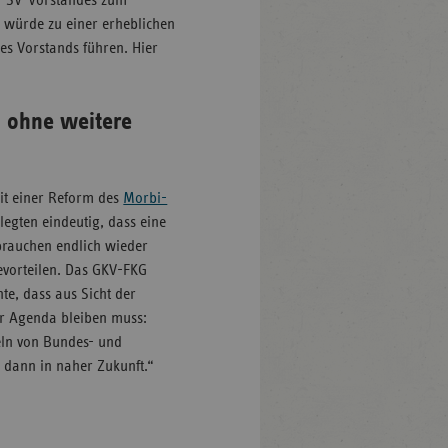
V-SV-Vorstandes zum
s würde zu einer erheblichen
s Vorstands führen. Hier
 ohne weitere
it einer Reform des
Morbi-
egten eindeutig, dass eine
 brauchen endlich wieder
evorteilen. Das GKV-FKG
e, dass aus Sicht der
er Agenda bleiben muss:
eln von Bundes- und
, dann in naher Zukunft.“