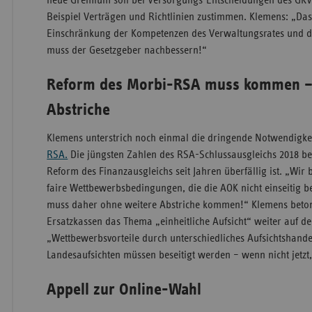
neue Gremium soll bei Versorgungs-Entscheidungen des GK
Beispiel Verträgen und Richtlinien zustimmen. Klemens: „Da
Einschränkung der Kompetenzen des Verwaltungsrates und de
muss der Gesetzgeber nachbessern!“
Reform des Morbi-RSA muss kommen –
Abstriche
Klemens unterstrich noch einmal die dringende Notwendigke
RSA.
Die jüngsten Zahlen des RSA-Schlussausgleichs 2018 bel
Reform des Finanzausgleichs seit Jahren überfällig ist. „Wir
faire Wettbewerbsbedingungen, die die AOK nicht einseitig b
muss daher ohne weitere Abstriche kommen!“ Klemens betont
Ersatzkassen das Thema „einheitliche Aufsicht“ weiter auf d
„Wettbewerbsvorteile durch unterschiedliches Aufsichtshand
Landesaufsichten müssen beseitigt werden – wenn nicht jetzt
Appell zur Online-Wahl