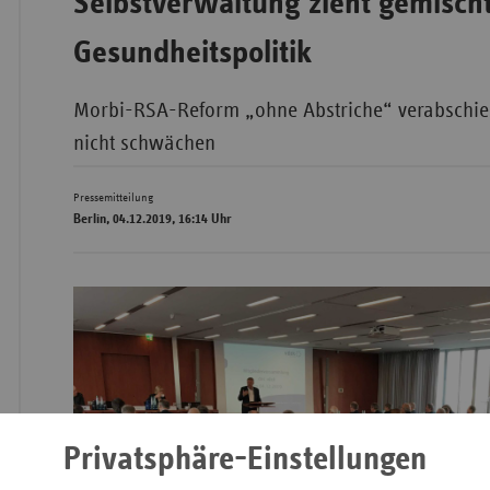
Selbstverwaltung zieht gemischt
Gesundheitspolitik
Bad
Württe
Morbi-RSA-Reform „ohne Abstriche“ verabschie
Bayern
nicht schwächen
Berlin
Pressemitteilung
Breme
Berlin, 04.12.2019, 16:14 Uhr
Hambu
Hessen
Meckle
Vorpo
Nieder
Nordrh
Westfa
Privatsphäre-Einstellungen
Rheinl