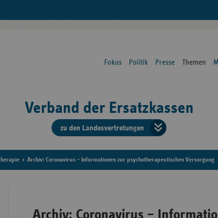
Fokus
Politik
Presse
Themen
M
Verband der Ersatzkassen
zu den Landesvertretungen
Verban
der
therapie
Archiv: Coronavirus – Informationen zur psychotherapeutischen Versorgung
Ersatzk
vd
Archiv: Coronavirus – Informati
Bundes