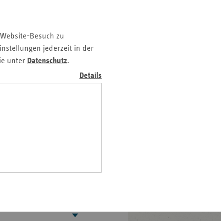
z
ern und
nd
 Website-Besuch zu
n
nstellungen jederzeit in der
gendlichen: Laut
n-
ie unter
Datenschutz
.
t
Details
wig-
ein
hme psychischer
gen
weiten
hen
chen unter