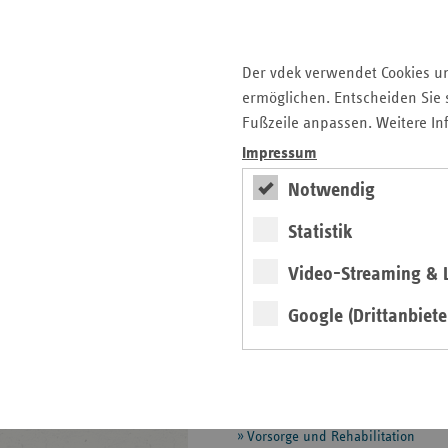
Schwangerschaft
Zuzahlungen bei Leistungen
Der vdek verwendet Cookies u
Manipulationsabwehr
ermöglichen. Entscheiden Sie s
MD-Datenaustausch
Fußzeile anpassen. Weitere In
Impressum
Mitgliedschafts- und
Beitragsrecht
Notwendig
Pflegeversicherung
Statistik
Prävention und
Gesundheitsförderung
Video-Streaming & L
Selbsthilfeförderung
Google (Drittanbiete
Besondere Versorgung
Digitale Versorgung und
Telematik
Vorsorge und Rehabilitation