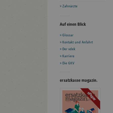
Zahnärzte
Seitenleiste
Auf einen Blick
mit
Glossar
weiteren
Informationen
Kontakt und Anfahrt
Der vdek
Karriere
Die GKV
ersatzkasse magazin.
ePaper