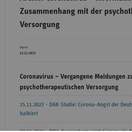
Zusammenhang mit der psychot
Bad
Versorgung
Württe
Bayern
Berlin
Stand:
15.11.2022
Breme
Hambu
Hessen
Coronavirus – Vergangene Meldungen z
Meckle
psychotherapeutischen Versorgung
Vorpo
Nieder
15.11.2022 - DAK-Studie: Corona-Angst der Deut
Nordrh
halbiert
Westfa
Rheinl
03.11.2022 - KKH-Auswertung zeigt Corona als A