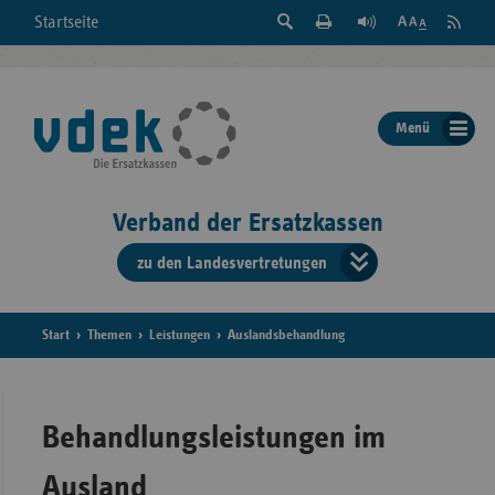
Suche
Seite
RSS
Startseite
Feed
einblenden
Drucken
abonni
Schrift
/
ausblenden
der
Menü
Seite
ändern
Verband der Ersatzkassen
zu den Landesvertretungen
Verband
der
Ersatzkass
Start
Themen
Leistungen
Auslandsbehandlung
vd
Bundes
Behandlungsleistungen im
Ausland