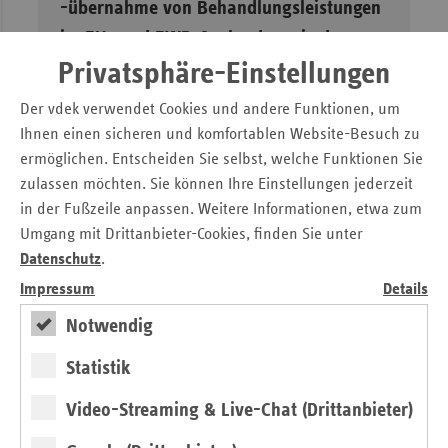
-übernahme von Behandlungsleistungen
im EU- und EWR-Ausland sowie der
Schweiz
Privatsphäre-Einstellungen
in der aktuellen Fassung vom 18.3.2008
Der vdek verwendet Cookies und andere Funktionen, um
Ihnen einen sicheren und komfortablen Website-Besuch zu
Öffnen
ermöglichen. Entscheiden Sie selbst, welche Funktionen Sie
zulassen möchten. Sie können Ihre Einstellungen jederzeit
in der Fußzeile anpassen. Weitere Informationen, etwa zum
Umgang mit Drittanbieter-Cookies, finden Sie unter
Mehr zum Thema
Datenschutz
.
Impressum
Details
Vorsorge- und Rehabilitationsleistungen
Notwendig
im Ausland
Statistik
Fachthema
•
20.03.2026
Video-Streaming & Live-Chat (Drittanbieter)
Seit 2004 können GKV-Versicherte Vorsorge- und Reha-
Leistungen in zahlreichen EU-Staaten, anderen EWR-