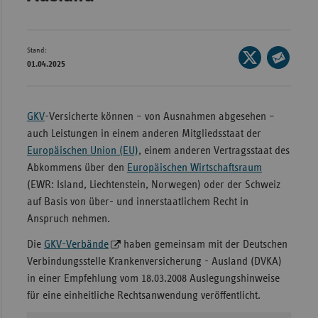
Bad
Württe
Bayern
Stand:
Seite
01.04.2025
Berlin
auf
Seite
X
per
Breme
teilen
E-
GKV
-Versicherte können – von Ausnahmen abgesehen –
Hambu
Mail
auch Leistungen in einem anderen Mitgliedsstaat der
Hessen
teilen
Europäischen Union (EU)
, einem anderen Vertragsstaat des
Meckle
Abkommens über den
Europäischen Wirtschaftsraum
Vorpo
(EWR: Island, Liechtenstein, Norwegen) oder der Schweiz
auf Basis von über- und innerstaatlichem Recht in
Nieder
Anspruch nehmen.
Nordrh
Die
GKV-Verbände
haben gemeinsam mit der Deutschen
Westfa
Verbindungsstelle Krankenversicherung - Ausland (DVKA)
Rheinl
in einer Empfehlung vom 18.03.2008 Auslegungshinweise
Pfal
für eine einheitliche Rechtsanwendung veröffentlicht.
Saarla