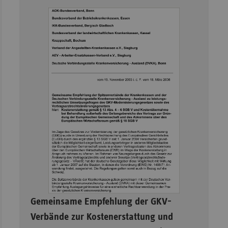
Sachse
Sachse
Anhal
Schles
Holst
Thürin
–
Gemeinsame Empfehlung der GKV-
Verbände zur Kostenerstattung und