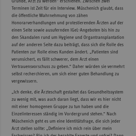
Gründe, Arzt zu werden“ erschienen. Zwischen zwei
Terminen ist Zeit für ein Interview. Müschenich glaubt, dass
die öffentliche Wahrnehmung von zähen
Honorarverhandlungen und protestierenden Ärzten auf der
einen Seite sowie ausufernden IGeL-Angeboten bis hin zu
den Skandalen rund um Hygiene und Organtransplantation
auf der anderen Seite dazu beiträgt, dass sich die Rolle des
Patienten zur Rolle eines Kunden ändert. „Patienten sind
verunsichert, es fällt schwerer, dem Arzt einen
Vertrauensvorschuss zu geben.“ Daher würden sie vermehrt
selbst recherchieren, um sich einer guten Behandlung zu
vergewissern.
„Ich denke, die Ärzteschaft gestaltet das Gesundheitssystem
zu wenig mit, was auch daran liegt, dass wir es hier nicht
mit einer homogenen Gruppe zu tun haben und die
Einzelinteressen ständig im Vordergrund stehen.“ Nach
Müschenich geht es um eine Identitätsfrage, die sich jeder
Arzt stellen sollte: „Definiere ich mich rein über mein
Fachwissen? Bin ich der bezahlte Experte und unfrei? Dann