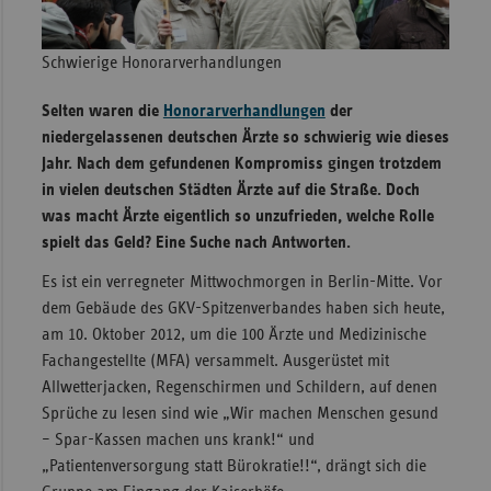
Sachse
Schwierige Honorarverhandlungen
Sachse
Anhal
Selten waren die
Honorarverhandlungen
der
Schles
niedergelassenen deutschen Ärzte so schwierig wie dieses
Holst
Jahr. Nach dem gefundenen Kompromiss gingen trotzdem
in vielen deutschen Städten Ärzte auf die Straße. Doch
Thürin
was macht Ärzte eigentlich so unzufrieden, welche Rolle
spielt das Geld? Eine Suche nach Antworten.
Es ist ein verregneter Mittwochmorgen in Berlin-Mitte. Vor
dem Gebäude des GKV-Spitzenverbandes haben sich heute,
am 10. Oktober 2012, um die 100 Ärzte und Medizinische
Fachangestellte (MFA) versammelt. Ausgerüstet mit
Allwetterjacken, Regenschirmen und Schildern, auf denen
Sprüche zu lesen sind wie „Wir machen Menschen gesund
– Spar-Kassen machen uns krank!“ und
„Patientenversorgung statt Bürokratie!!“, drängt sich die