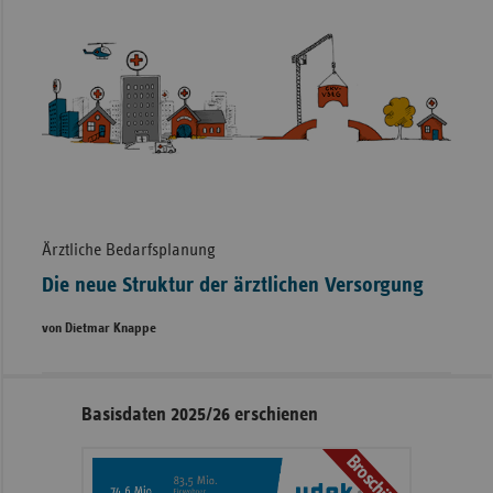
Ärztliche Bedarfsplanung
Die neue Struktur der ärztlichen Versorgung
von Dietmar Knappe
Seitennavigation
Seitenleiste
Basisdaten 2025/26 erschienen
mit
Broschüre
weiteren
Informationen