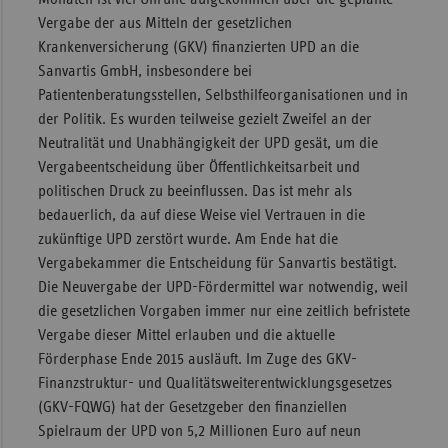
Vergabe der aus Mitteln der gesetzlichen
Sachse
Krankenversicherung (GKV) finanzierten UPD an die
Sachse
Sanvartis GmbH, insbesondere bei
Anhal
Patientenberatungsstellen, Selbsthilfeorganisationen und in
der Politik. Es wurden teilweise gezielt Zweifel an der
Schles
Neutralität und Unabhängigkeit der UPD gesät, um die
Holst
Vergabeentscheidung über Öffentlichkeitsarbeit und
Thürin
politischen Druck zu beeinflussen. Das ist mehr als
bedauerlich, da auf diese Weise viel Vertrauen in die
zukünftige UPD zerstört wurde. Am Ende hat die
Vergabekammer die Entscheidung für Sanvartis bestätigt.
Die Neuvergabe der UPD-Fördermittel war notwendig, weil
die gesetzlichen Vorgaben immer nur eine zeitlich befristete
Vergabe dieser Mittel erlauben und die aktuelle
Förderphase Ende 2015 ausläuft. Im Zuge des GKV-
Finanzstruktur- und Qualitätsweiterentwicklungsgesetzes
(GKV-FQWG) hat der Gesetzgeber den finanziellen
Spielraum der UPD von 5,2 Millionen Euro auf neun