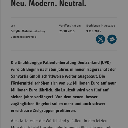
Neu. Modern. Neutral.
Bad
Württe
Bayern
von
Veröffentlicht am
Erschienen in Ausgabe
Berlin
Sibylle Malinke
25.10.2015
9./10.2015
(Abteilung
Gesundheit beim vdek)
Seite
Breme
auf
Seite
Hambu
X
per
Hessen
teilen
E-
Die Unabhängige Patientenberatung Deutschland (UPD)
Meckle
Mail
wird ab Beginn nächsten Jahres in neuer Trägerschaft der
Vorpo
teilen
Sanvartis GmbH schrittweise weiter ausgebaut. Die
Fördermittel erhöhen sich von 5,2 Millionen Euro auf neun
Nieder
Millionen Euro jährlich, die Laufzeit wird von fünf auf
Nordrh
sieben Jahre verlängert. Von dem neuen, besser
Westfa
zugänglichen Angebot sollen mehr und auch schwer
Rheinl
erreichbare Zielgruppen profitieren.
Pfal
Alea iacta est – die Würfel sind gefallen. In den letzten
Saarla
Monaten ist viel Unruhe aufgekommen über die geplante