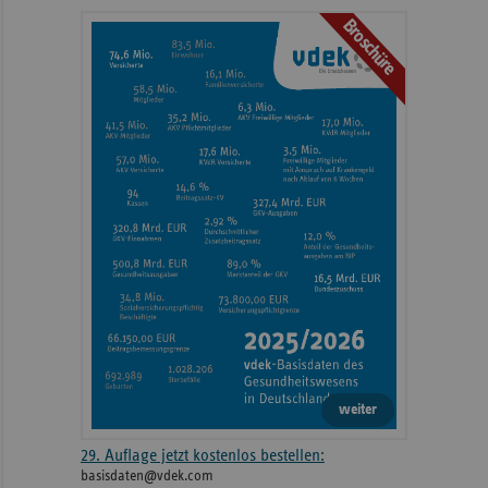
mit
Broschüre
weiteren
Informationen
weiter
29. Auflage jetzt kostenlos bestellen:
basisdaten@vdek.com