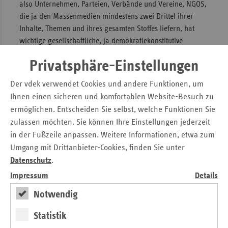
also Unternehmen, Parteien, Verbände und Vereine, NGOS,
die ja den Massenmedien mindestens zwei Drittel ihrer
Inhalte, Themen und ihres gesamten Stoffes liefern, hat
wichtige gesellschaftliche, ja demokratiekonstitutive
Funktionen: Ohne diese Informationszulieferung müssten
Privatsphäre-Einstellungen
die Zeitungen weitgehend weiß bleiben und die Hörfunk-
und Fernsehnachrichten würden Stille und Schwarzbilder
Der vdek verwendet Cookies und andere Funktionen, um
produzieren. Die Medien könnten ohne Öffentlichkeitsarbeit
Ihnen einen sicheren und komfortablen Website-Besuch zu
nicht existieren. Erwähnenswert ist aber auch noch die
ermöglichen. Entscheiden Sie selbst, welche Funktionen Sie
Rolle von Laien, also die Beteiligung von Bürgern an
zulassen möchten. Sie können Ihre Einstellungen jederzeit
demokratischen Öffentlichkeiten. Dies ist wichtiger
in der Fußzeile anpassen. Weitere Informationen, etwa zum
geworden, gerade auch durch die Entwicklung der Medien
Umgang mit Drittanbieter-Cookies, finden Sie unter
im Online-Bereich, vor allem durch die sozialen Medien.
Datenschutz
.
Veränderte Medienlandschaften,
Impressum
Details
Mediennutzung und Medienproduktion
Notwendig
Medienlandschaften und Mediennutzung haben sich immer
Statistik
schon verändert, Ursachen waren politische,