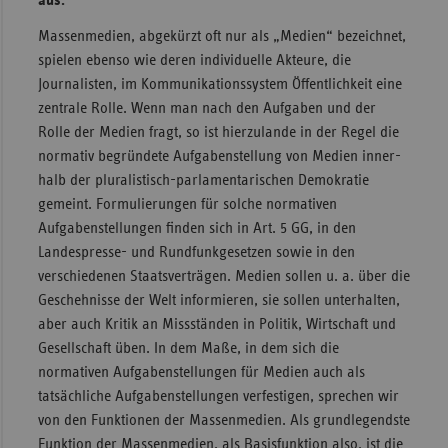
Sachse
Massenmedien, abgekürzt oft nur als „Medien“ bezeichnet,
spielen ebenso wie deren individuelle Akteure, die
Sachse
Journalisten, im Kommunikationssystem Öffentlichkeit eine
Anhal
zentrale Rolle. Wenn man nach den Aufgaben und der
Schles
Rolle der Medien fragt, so ist hierzulande in der Regel die
Holst
normativ begründete Aufgabenstellung von Medien inner-
Thürin
halb der pluralistisch-parlamentarischen Demokratie
gemeint. Formulierungen für solche normativen
Aufgabenstellungen finden sich in Art. 5 GG, in den
Landespresse- und Rundfunkgesetzen sowie in den
verschiedenen Staatsverträgen. Medien sollen u. a. über die
Geschehnisse der Welt informieren, sie sollen unterhalten,
aber auch Kritik an Missständen in Politik, Wirtschaft und
Gesellschaft üben. In dem Maße, in dem sich die
normativen Aufgabenstellungen für Medien auch als
tatsächliche Aufgabenstellungen verfestigen, sprechen wir
von den Funktionen der Massenmedien. Als grundlegendste
Funktion der Massenmedien, als Basisfunktion also, ist die