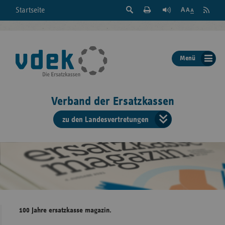
Suche
Seite
RSS
Startseite
Feed
einblenden
Drucken
abonni
Schrift
/
ausblenden
der
Menü
Seite
ändern
Verband der Ersatzkassen
zu den Landesvertretungen
Verband
der
Ersatzkass
vd
Bundes
100 Jahre ersatzkasse magazin.