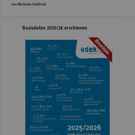
von Michaela Gottfried
Seitennavigation
Seitenleiste
Basisdaten 2025/26 erschienen
mit
Broschüre
weiteren
Informationen