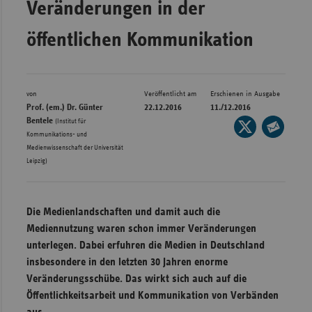
Veränderungen in der
Bad
Württe
öffentlichen Kommunikation
Bayern
Berlin
Breme
von
Veröffentlicht am
Erschienen in Ausgabe
Prof. (em.) Dr. Günter
22.12.2016
11./12.2016
Hambu
Bentele
(Institut für
Seite
Kommunikations- und
auf
Hessen
Seite
Medienwissenschaft der Universität
X
per
Leipzig)
Meckle
teilen
E-
Vorpo
Mail
Nieder
Die Medienlandschaften und damit auch die
teilen
Nordrh
Mediennutzung waren schon immer Veränderungen
Westfa
unterlegen. Dabei erfuhren die Medien in Deutschland
insbesondere in den letzten 30 Jahren enorme
Rheinl
Veränderungsschübe. Das wirkt sich auch auf die
Pfal
Öffentlichkeitsarbeit und Kommunikation von Verbänden
Saarla
aus.