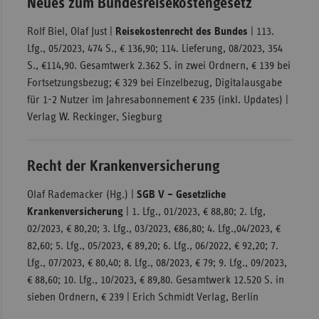
Neues zum Bundesreisekostengesetz
Rolf Biel, Olaf Just |
Reisekostenrecht des Bundes
| 113.
Lfg., 05/2023, 474 S., € 136,90; 114. Lieferung, 08/2023, 354
S., €114,90. Gesamtwerk 2.362 S. in zwei Ordnern, € 139 bei
Fortsetzungsbezug; € 329 bei Einzelbezug, Digitalausgabe
für 1-2 Nutzer im Jahresabonnement € 235 (inkl. Updates) |
Verlag W. Reckinger, Siegburg
Recht der Krankenversicherung
Olaf Rademacker (Hg.) |
SGB V – Gesetzliche
Krankenversicherung
| 1. Lfg., 01/2023, € 88,80; 2. Lfg,
02/2023, € 80,20; 3. Lfg., 03/2023, €86,80; 4. Lfg.,04/2023, €
82,60; 5. Lfg., 05/2023, € 89,20; 6. Lfg., 06/2022, € 92,20; 7.
Lfg., 07/2023, € 80,40; 8. Lfg., 08/2023, € 79; 9. Lfg., 09/2023,
€ 88,60; 10. Lfg., 10/2023, € 89,80. Gesamtwerk 12.520 S. in
sieben Ordnern, € 239 | Erich Schmidt Verlag, Berlin