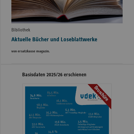
Bibliothek
Aktuelle Bücher und Loseblattwerke
von ersatzkasse magazin.
Seitennavigation
Seitenleiste
Basisdaten 2025/26 erschienen
mit
Broschüre
weiteren
Informationen