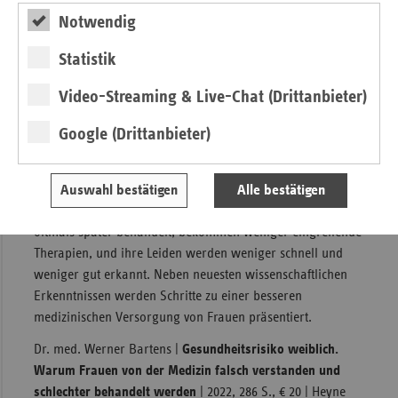
Notwendig
Statistik
Gendermedizin
Video-Streaming & Live-Chat (Drittanbieter)
Krankheiten betreffen alle Menschen. Jedoch zeigen Frauen
Google (Drittanbieter)
und Männer je nach Krankheit andere Symptome und
müssen anders behandelt werden. Dass diese Erkenntnis
noch nicht Teil der täglichen ärztlichen Praxis ist, kann
Auswahl bestätigen
Alle bestätigen
ernste Konsequenzen für Patientinnen haben: Sie werden
oftmals später behandelt, bekommen weniger eingreifende
Therapien, und ihre Leiden werden weniger schnell und
weniger gut erkannt. Neben neuesten wissenschaftlichen
Erkenntnissen werden Schritte zu einer besseren
medizinischen Versorgung von Frauen präsentiert.
Dr. med. Werner Bartens |
Gesundheitsrisiko weiblich.
Warum Frauen von der Medizin falsch verstanden und
schlechter behandelt werden
| 2022, 286 S., € 20 | Heyne