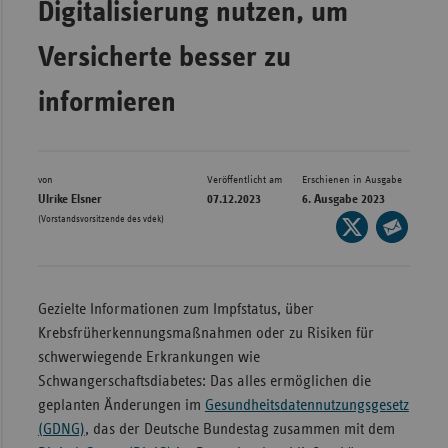
Digitalisierung nutzen, um
Bad
Württe
Versicherte besser zu
Bayern
informieren
Berlin
Breme
Hambu
von
Veröffentlicht am
Erschienen in Ausgabe
Ulrike Elsner
07.12.2023
6. Ausgabe 2023
Hessen
(Vorstandsvorsitzende des vdek)
Seite
Meckle
auf
Seite
Vorpo
X
per
Nieder
teilen
E-
Gezielte Informationen zum Impfstatus, über
Mail
Nordrh
Krebsfrüherkennungsmaßnahmen oder zu Risiken für
teilen
Westfa
schwerwiegende Erkrankungen wie
Schwangerschaftsdiabetes: Das alles ermöglichen die
Rheinl
geplanten Änderungen im
Gesundheitsdatennutzungsgesetz
Pfal
(GDNG)
, das der Deutsche Bundestag zusammen mit dem
Saarla