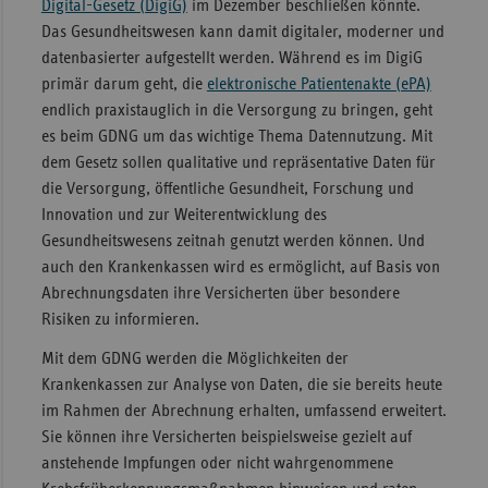
Digital-Gesetz (DigiG)
im Dezember beschließen könnte.
Das Gesundheitswesen kann damit digitaler, moderner und
Sachse
datenbasierter aufgestellt werden. Während es im DigiG
Sachse
primär darum geht, die
elektronische Patientenakte (ePA)
Anhal
endlich praxistauglich in die Versorgung zu bringen, geht
Schles
es beim GDNG um das wichtige Thema Datennutzung. Mit
Holst
dem Gesetz sollen qualitative und repräsentative Daten für
die Versorgung, öffentliche Gesundheit, Forschung und
Thürin
Innovation und zur Weiterentwicklung des
Gesundheitswesens zeitnah genutzt werden können. Und
auch den Krankenkassen wird es ermöglicht, auf Basis von
Abrechnungsdaten ihre Versicherten über besondere
Risiken zu informieren.
Mit dem GDNG werden die Möglichkeiten der
Krankenkassen zur Analyse von Daten, die sie bereits heute
im Rahmen der Abrechnung erhalten, umfassend erweitert.
Sie können ihre Versicherten beispielsweise gezielt auf
anstehende Impfungen oder nicht wahrgenommene