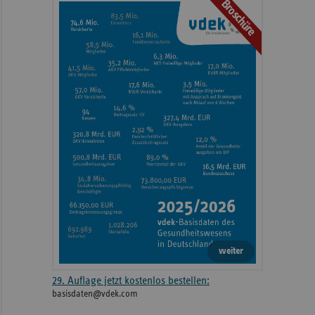
Broschüre
weiteren
Informationen
weiter
29. Auflage jetzt kostenlos bestellen:
basisdaten@vdek.com