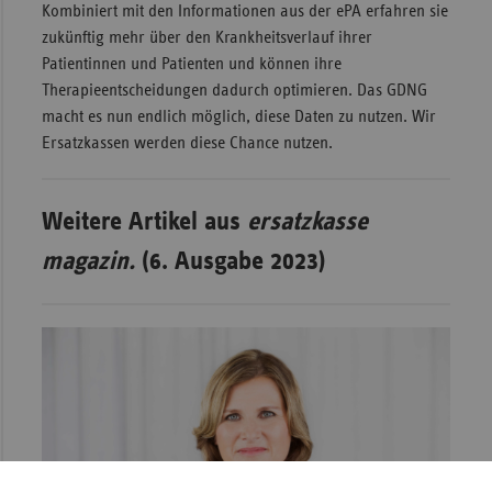
Kombiniert mit den Informationen aus der ePA erfahren sie
zukünftig mehr über den Krankheitsverlauf ihrer
Patientinnen und Patienten und können ihre
Therapieentscheidungen dadurch optimieren. Das GDNG
macht es nun endlich möglich, diese Daten zu nutzen. Wir
Ersatzkassen werden diese Chance nutzen.
Weitere Artikel aus
ersatzkasse
magazin.
(6. Ausgabe 2023)