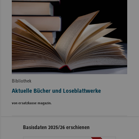
Bibliothek
Aktuelle Bücher und Loseblattwerke
von ersatzkasse magazin.
Seitennavigation
Seitenleiste
Basisdaten 2025/26 erschienen
mit