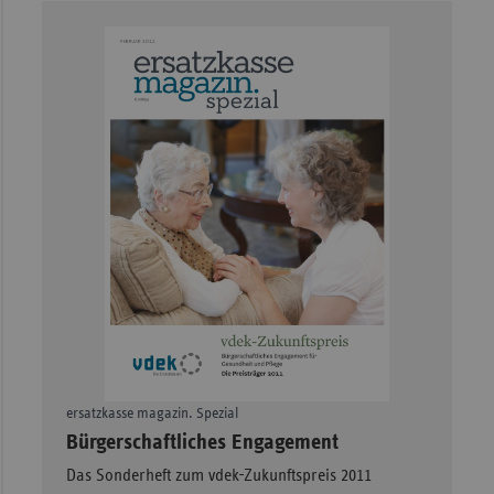
Sachse
Sachse
Anhal
Schles
Holst
Thürin
ersatzkasse magazin. Spezial
–
Bürgerschaftliches Engagement
Das Sonderheft zum vdek-Zukunftspreis 2011