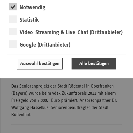
Notwendig
Statistik
Video-Streaming & Live-Chat (Drittanbieter)
Google (Drittanbieter)
Auswahl bestätigen
Alle bestätigen
Hanna Retsch fühlt sich in ihrer seniorengerecht
umgebauten Wohnung sehr wohl.
Das Seniorenprojekt der Stadt Rödental in Oberfranken
(Bayern) wurde beim vdek-Zukunftspreis 2011 mit einem
Preisgeld von 7.000,- Euro prämiert. Ansprechpartner Dr.
Wolfgang Hasselkus, Seniorenbeauftragter der Stadt
Rödenthal.