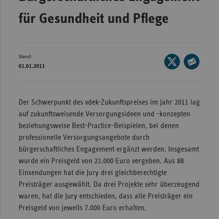
Bad
Württe
für Gesundheit und Pflege
Bayern
Berlin
Stand:
Seite
Breme
01.01.2011
auf
Seite
Hambu
X
per
teilen
Hessen
E-
Der Schwerpunkt des vdek-Zukunftspreises im Jahr 2011 lag
Mail
auf zukunftsweisende Versorgungsideen und -konzepten
Meckle
teilen
beziehungsweise Best-Practice-Beispielen, bei denen
Vorpo
professionelle Versorgungsangebote durch
Nieder
bürgerschaftliches Engagement ergänzt werden. Insgesamt
Nordrh
wurde ein Preisgeld von 21.000 Euro vergeben. Aus 88
Westfa
Einsendungen hat die Jury drei gleichberechtigte
Preisträger ausgewählt. Da drei Projekte sehr überzeugend
Rheinl
waren, hat die Jury entschieden, dass alle Preisträger ein
Pfal
Preisgeld von jeweils 7.000 Euro erhalten.
Saarla