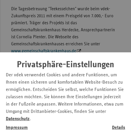
Die Tagesbetreuung "Teekesselchen" wurde beim vdek-
Zukunftspreis 2011 mit einem Preisgeld von 7.000,- Euro
prämiert. Träger des Projekts ist das
Gemeinschaftskrankenhaus Herdecke, Ansprechpartnerin
ist Cornelia Plenter. Die Webseite des
Gemeinschaftskrankenhauses erreichen Sie unter
www.gemeinschaftskrankenhaus.de
Privatsphäre-Einstellungen
Seniorenunterstützung in Rödental
Der vdek verwendet Cookies und andere Funktionen, um
In der Gemeinde Rödental gibt es ein vielfältiges Angebot
Ihnen einen sicheren und komfortablen Website-Besuch zu
für ältere Bürger – von seniorengerechten Wohnungen bis
ermöglichen. Entscheiden Sie selbst, welche Funktionen Sie
hin zum Gedächtnistraining. Das Prinzip dahinter: Jüngere
zulassen möchten. Sie können Ihre Einstellungen jederzeit
Senioren helfen älteren Senioren. So werden
in der Fußzeile anpassen. Weitere Informationen, etwa zum
Heimaufenthalte vermieden.
Umgang mit Drittanbieter-Cookies, finden Sie unter
Datenschutz
.
Impressum
Details