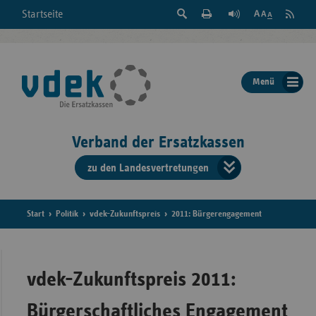
Suche
Seite
RSS
Startseite
Feed
einblenden
Drucken
abonni
Schrift
/
ausblenden
der
Menü
Seite
ändern
Verband der Ersatzkassen
zu den Landesvertretungen
Verband
der
Ersatzkass
Start
Politik
vdek-Zukunftspreis
2011: Bürgerengagement
vd
Bundes
vdek-Zukunftspreis 2011:
Bürgerschaftliches Engagement