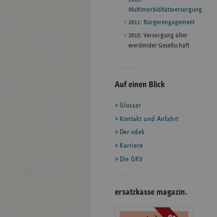
Multimorbiditätsversorgung
2011: Bürgerengagement
2010: Versorgung älter
werdender Gesellschaft
Seitenleiste
Auf einen Blick
mit
Glossar
weiteren
Informationen
Kontakt und Anfahrt
Der vdek
Karriere
Die GKV
ersatzkasse magazin.