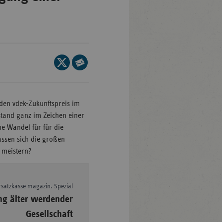
en-
mberg
Seite
auf
Seite
/Brandenburg
X
per
n
teilen
E-
den vdek-Zukunftspreis im
rg
Mail
tand ganz im Zeichen einer
teilen
e Wandel für für die
assen sich die großen
nburg-
 meistern?
mmern
sachsen
rsatzkasse magazin. Spezial
ein-
–
ng älter werdender
len
Gesellschaft
and-