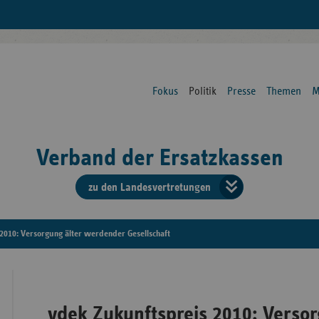
Fokus
Politik
Presse
Themen
M
Verband der Ersatzkassen
zu den Landesvertretungen
Verban
der
2010: Versorgung älter werdender Gesellschaft
Ersatzk
vd
vdek Zukunftspreis 2010: Verso
Bundes