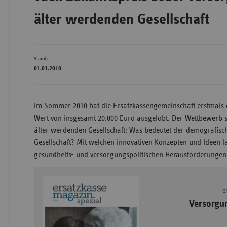
älter werdenden Gesellschaft
Bad
Württe
Stand:
Bayern
01.01.2010
Berlin
Breme
Im Sommer 2010 hat die Ersatzkassengemeinschaft erstmals 
Hambu
Wert von insgesamt 20.000 Euro ausgelobt. Der Wettbewerb s
Hessen
älter werdenden Gesellschaft: Was bedeutet der demografisch
Gesellschaft? Mit welchen innovativen Konzepten und Ideen l
Meckle
gesundheits- und versorgungspolitischen Herausforderungen
Vorpo
Nieder
e
Nordrh
Versorgu
Westfa
Rheinl