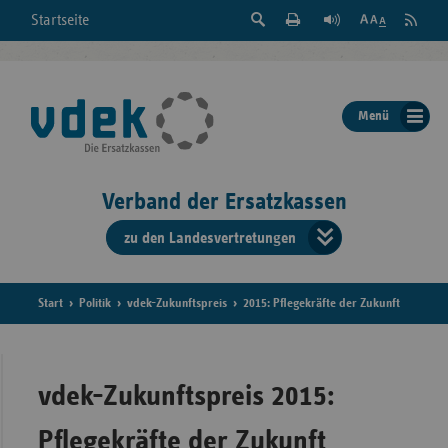
Suche
Seite
RSS
Startseite
Feed
einblenden
Drucken
abonni
Schrift
/
ausblenden
der
Menü
Seite
ändern
Verband der Ersatzkassen
zu den Landesvertretungen
Verband
der
Ersatzkass
Start
Politik
vdek-Zukunftspreis
2015: Pflegekräfte der Zukunft
vd
Bundes
vdek-Zukunftspreis 2015:
Pflegekräfte der Zukunft