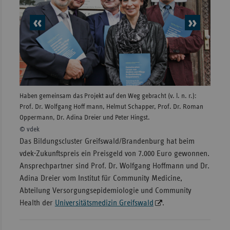
vorheriges
nächs
Element
Elem
Haben gemeinsam das Projekt auf den Weg gebracht (v. l. n. r.):
Die Stu
Prof. Dr. Wolfgang Hoff mann, Helmut Schapper, Prof. Dr. Roman
Oehrin
Oppermann, Dr. Adina Dreier und Peter Hingst.
nächst
© vdek
© vde
Das Bildungscluster Greifswald/Brandenburg hat beim
vdek-Zukunftspreis ein Preisgeld von 7.000 Euro gewonnen.
Ansprechpartner sind Prof. Dr. Wolfgang Hoffmann und Dr.
Adina Dreier vom Institut für Community Medicine,
Abteilung Versorgungsepidemiologie und Community
Health der
Universitätsmedizin Greifswald
.