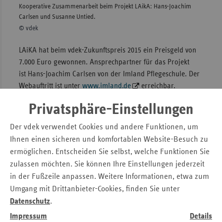
Kooperative Zusammenarbeit beim Projekt LAikA: Hans-Joachim
Die Au
Carlsen und Susanne Untied.
Margar
© vdek
© vde
LAiKA hat beim vdek-Zukunftspreis 2015 ein Preisgeld von
7.000 Euro gewonnen. Ansprechpartner für das Projekt
ist Hans-Joachim Carlsen von der Imland Pflegeschule. Der
Webauftritt ist unter
www.imland.de
erreichbar.
Privatsphäre-Einstellungen
Projekt Lernnetz
Der vdek verwendet Cookies und andere Funktionen, um
Die LWL Klinik Paderborn ist eine Fachklinik für Psychiatrie
Ihnen einen sicheren und komfortablen Website-Besuch zu
und Psychotherapie mit 263 Betten und 60 Plätzen in der
ermöglichen. Entscheiden Sie selbst, welche Funktionen Sie
Tagesklinik. Versorgt werden etwa 3.250 stationäre und
zulassen möchten. Sie können Ihre Einstellungen jederzeit
10.000 ambulante Patienten pro Jahr. Das „Projekt
Lernnetz“ hat individuelle und team-spezifische
in der Fußzeile anpassen. Weitere Informationen, etwa zum
Qualifizierungsangebote für die Mitarbeiter der Klinik
Umgang mit Drittanbieter-Cookies, finden Sie unter
entwickelt. Hauptsächlich Pflegekräfte werden so
Datenschutz
.
unterstützt, die Herausforderungen im Psychiatriealltag
Impressum
Details