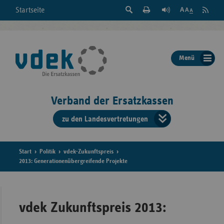
Suche
Seite
RSS
Startseite
Feed
einblenden
Drucken
abonni
Schrift
/
ausblenden
der
Menü
Seite
ändern
Verband der Ersatzkassen
zu den Landesvertretungen
Verband
der
Ersatzkass
Start
Politik
vdek-Zukunftspreis
2013: Generationenübergreifende Projekte
vd
Bundes
vdek Zukunftspreis 2013: