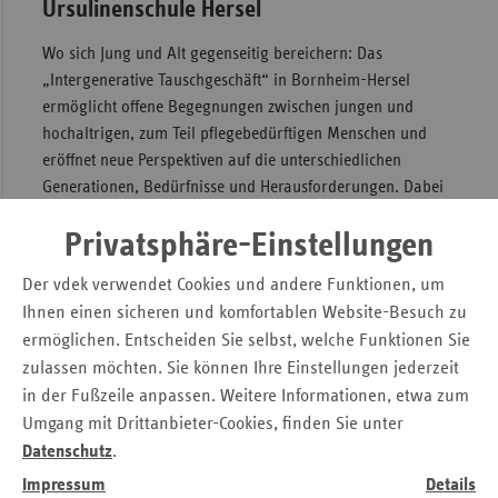
Ursulinenschule Hersel
Wo sich Jung und Alt gegenseitig bereichern: Das
„Intergenerative Tauschgeschäft“ in Bornheim-Hersel
ermöglicht offene Begegnungen zwischen jungen und
hochaltrigen, zum Teil pflegebedürftigen Menschen und
eröffnet neue Perspektiven auf die unterschiedlichen
Generationen, Bedürfnisse und Herausforderungen. Dabei
stehen im Mittelpunkt der gegenseitige Respekt und die
Privatsphäre-Einstellungen
Freude an gemeinsamer Aktivität.
Der vdek verwendet Cookies und andere Funktionen, um
Ihnen einen sicheren und komfortablen Website-Besuch zu
ermöglichen. Entscheiden Sie selbst, welche Funktionen Sie
zulassen möchten. Sie können Ihre Einstellungen jederzeit
in der Fußzeile anpassen. Weitere Informationen, etwa zum
Umgang mit Drittanbieter-Cookies, finden Sie unter
Datenschutz
.
Impressum
Details