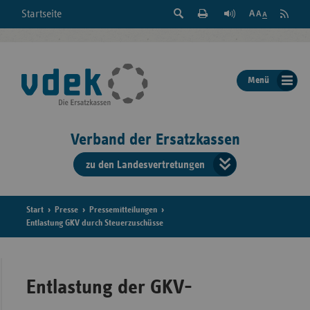
Suche
Seite
RSS
Startseite
Feed
einblenden
Drucken
abonni
Schrift
/
ausblenden
der
Menü
Seite
ändern
Verband der Ersatzkassen
zu den Landesvertretungen
Verband
der
Ersatzkass
Start
Presse
Pressemitteilungen
Entlastung GKV durch Steuerzuschüsse
vd
Bundes
Entlastung der GKV-