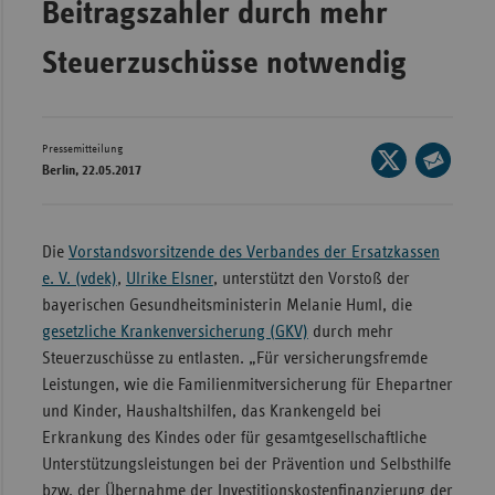
Beitragszahler durch mehr
Bad
Württe
Steuerzuschüsse notwendig
Bayern
Berlin
Breme
Pressemitteilung
Seite
Berlin, 22.05.2017
auf
Hambu
Seite
X
per
Hessen
teilen
E-
Die
Vorstandsvorsitzende des Verbandes der Ersatzkassen
Meckle
Mail
e. V. (vdek)
,
Ulrike Elsner
, unterstützt den Vorstoß der
Vorpo
teilen
bayerischen Gesundheitsministerin Melanie Huml, die
Nieder
gesetzliche Krankenversicherung (GKV)
durch mehr
Steuerzuschüsse zu entlasten. „Für versicherungsfremde
Nordrh
Leistungen, wie die Familienmitversicherung für Ehepartner
Westfa
und Kinder, Haushaltshilfen, das Krankengeld bei
Rheinl
Erkrankung des Kindes oder für gesamtgesellschaftliche
Pfal
Unterstützungsleistungen bei der Prävention und Selbsthilfe
Saarla
bzw. der Übernahme der Investitionskostenfinanzierung der