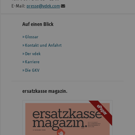
E-Mail:
presse@vdek.com
Seitennavigation
Seitenleiste
Auf einen Blick
mit
Glossar
weiteren
Informationen
Kontakt und Anfahrt
Der vdek
Karriere
Die GKV
ersatzkasse magazin.
ePaper