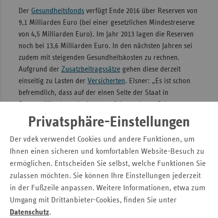
Der
Gesundheitsfonds
verfügt Ende 2016 über Reserven von
9,1 Milliarden Euro (bei einer gesetzlichen Mindestreserve
von 4,5 Milliarden Euro). Im Jahr 2013 lagen die Reserven
noch bei 13,6 Milliarden Euro. In den nächsten Jahren sei
zudem mit steigenden Gesundheitskosten zu rechnen.
Aufgrund der
Zusatzbeitragssätze
gehen diese derzeit
einseitig zu Lasten der
Versicherten
. Elsner: „Es ist schon
befremdlich, dass auf der einen Seite der Staat in
Steuermilliarden schwimmt, auf der anderen Seite
Versicherte mit ihrem Zusatzbeitrag gesamtgesellschaftliche
Privatsphäre-Einstellungen
Aufgaben finanzieren müssen.“ Auch hier sollte ein
Umdenken erfolgen, so die vdek-Vorstandsvorsitzende.
Der vdek verwendet Cookies und andere Funktionen, um
Ihnen einen sicheren und komfortablen Website-Besuch zu
Pressemitteilung zum Download
ermöglichen. Entscheiden Sie selbst, welche Funktionen Sie
"Entlastung der GKV-Beitragszahler durch mehr
zulassen möchten. Sie können Ihre Einstellungen jederzeit
Steuerzuschüsse notwendig"
in der Fußzeile anpassen. Weitere Informationen, etwa zum
Umgang mit Drittanbieter-Cookies, finden Sie unter
Datenschutz
.