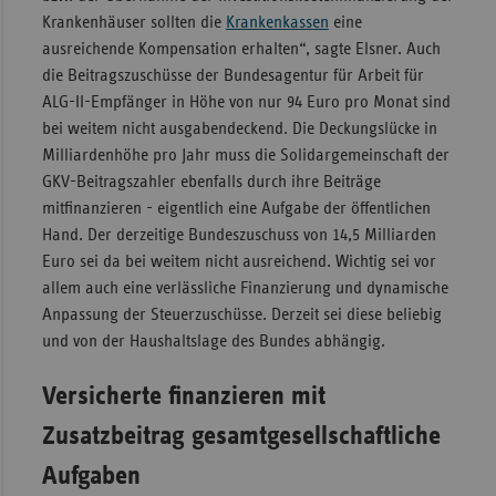
Krankenhäuser sollten die
Krankenkassen
eine
Sachse
ausreichende Kompensation erhalten“, sagte Elsner. Auch
Sachse
die Beitragszuschüsse der Bundesagentur für Arbeit für
Anhal
ALG-II-Empfänger in Höhe von nur 94 Euro pro Monat sind
bei weitem nicht ausgabendeckend. Die Deckungslücke in
Schles
Milliardenhöhe pro Jahr muss die Solidargemeinschaft der
Holst
GKV-Beitragszahler ebenfalls durch ihre Beiträge
Thürin
mitfinanzieren - eigentlich eine Aufgabe der öffentlichen
Hand. Der derzeitige Bundeszuschuss von 14,5 Milliarden
Euro sei da bei weitem nicht ausreichend. Wichtig sei vor
allem auch eine verlässliche Finanzierung und dynamische
Anpassung der Steuerzuschüsse. Derzeit sei diese beliebig
und von der Haushaltslage des Bundes abhängig.
Versicherte finanzieren mit
Zusatzbeitrag gesamtgesellschaftliche
Aufgaben